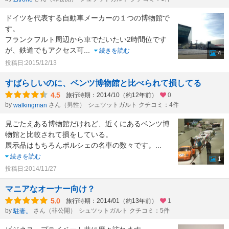
ドイツを代表する自動車メーカーの１つの博物館で
す。
フランクフルト周辺から車でだいたい2時間位です
が、鉄道でもアクセス可
...
続きを読む
4
投稿日:2015/12/13
すばらしいのに、ベンツ博物館と比べられて損してる
4.5
旅行時期：2014/10（約12年前）
0
by
さん（男性）
シュツットガルト クチコミ：4件
walkingman
見ごたえある博物館だけれど、近くにあるベンツ博
物館と比較されて損をしている。
展示品はもちろんポルシェの名車の数々です。
...
続きを読む
1
投稿日:2014/11/27
マニアなオーナー向け？
5.0
旅行時期：2014/01（約13年前）
1
by
さん（非公開）
シュツットガルト クチコミ：5件
駐妻。