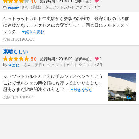
4.0
旅行時期：2019/01（約8年前）
0
by
さん（男性）
シュツットガルト クチコミ：1件
jessie-t
シュトゥットガルト中央駅から数駅の距離で、最寄り駅の目の前
に建物があり、アクセスは大変楽だった。同じ日にメルセデスベ
ンツの
...
続きを読む
投稿日:2019/01/18
素晴らしい
5.0
旅行時期：2018/09（約8年前）
0
by
さん（男性）
シュツットガルト クチコミ：2件
やまむー
シュツットガルトといえばポルシェとベンツという
ことでポルシェの博物館にも行ってまいりました。
歴史がまだ比較的浅く70年とい
...
続きを読む
投稿日:2018/09/19
1