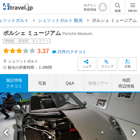
ログイン
新規登録
検索
MENU
ュツットガルト
シュツットガルト 観光
ポルシェ ミュージアム
ポルシェ ミュージアム
Porsche Museum
博物館・美術館・ギャラリー
3.37
21件のクチコミ
シュツットガルト
シェア
クリップ
計画
観光の所要時間：
1-2時間
施設情報
地図
写真
Q&A
現地ツアー
クチコミ
周辺情報