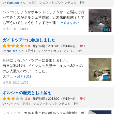
by
さん（女性）
シュツットガルト クチコミ：1件
Yumipon
ベンツにしようかポルシェにしようか、と悩んで行
ってみたのがポルシェ博物館。近未来的形態？とで
も言うのでしょうか？まずその建
...
続きを読む
投稿日:2013/08/11
1
ガイドツアーに参加しました
5.0
旅行時期：2012/05（約14年前）
1
by
さん（男性）
シュツットガルト クチコミ：5件
chelsea
英語によるガイドツアーに参加しました。
当日は私以外にドイツ人の父息子、友人の3名のみ
の少人数でのツアーでした。
大学
...
続きを読む
2
投稿日:2012/12/05
ポルシェの歴史とお土産を
3.0
旅行時期：2012/02（約15年前）
0
by
さん（男性）
シュツットガルト クチコミ：3件
ぺそ
シュトゥットガルト生まれのポルシェの博物館、ポ