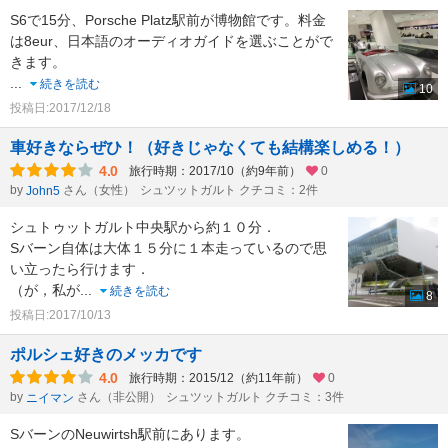
S6で15分、Porsche Platz駅前が博物館です。料金
は8eur、日本語のオーディオガイドを選ぶことがで
きます。
...
続きを読む
10
投稿日:2017/12/18
車好きならぜひ！（好きじゃなくても結構楽しめる！）
4.0
旅行時期：2017/10（約9年前）
0
by
さん（女性）
シュツットガルト クチコミ：2件
John5
シュトゥットガルト中央駅から約１０分．
Sバーン自体は大体１５分に１本走っているので思
い立ったら行けます．
（が，私が
...
続きを読む
8
投稿日:2017/10/13
ポルシェ好きのメッカです
4.0
旅行時期：2015/12（約11年前）
0
by
さん（非公開）
シュツットガルト クチコミ：3件
ニイマン
SバーンのNeuwirtsh駅前にあります。