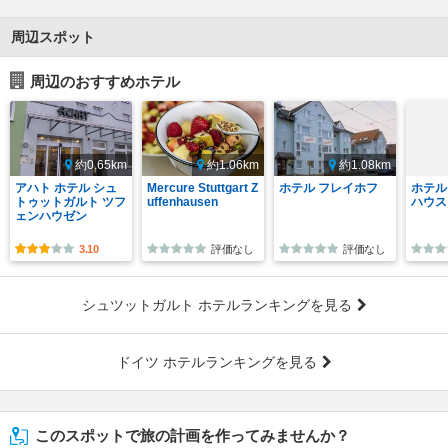
周辺スポット
周辺のおすすめホテル
約0.65km
約1.06km
約1.08km
アハト ホテル シュ
Mercure Stuttgart Z
ホテル フレイホフ
ホテル
トゥットガルト ツフ
uffenhausen
ハウス
ェンハウゼン
3.10
評価なし
評価なし
シュツットガルト ホテルランキングを見る
ドイツ ホテルランキングを見る
このスポットで旅の計画を作ってみませんか？