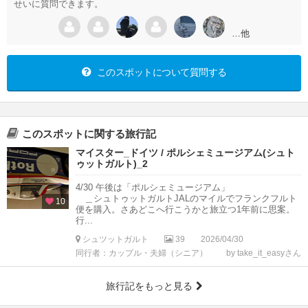
せいに質問できます。
…他
このスポットについて質問する
このスポットに関する旅行記
マイスター_ドイツ / ポルシェミュージアム(シュト
ゥットガルト)_2
4/30 午後は「ポルシェミュージアム」
＿シュトゥットガルトJALのマイルでフランクフルト
10
便を購入。さあどこへ行こうかと旅立つ1年前に思案。
行...
シュツットガルト
39
2026/04/30
同行者：カップル・夫婦（シニア）
by take_it_easyさん
旅行記をもっと見る