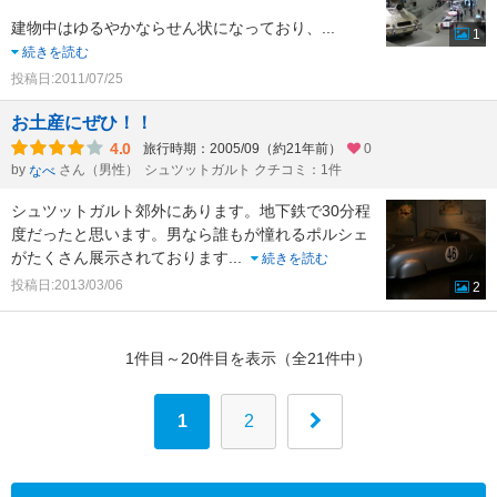
建物中はゆるやかならせん状になっており、
...
1
続きを読む
投稿日:2011/07/25
お土産にぜひ！！
4.0
旅行時期：2005/09（約21年前）
0
by
さん（男性）
シュツットガルト クチコミ：1件
なべ
シュツットガルト郊外にあります。地下鉄で30分程
度だったと思います。男なら誰もが憧れるポルシェ
がたくさん展示されております
...
続きを読む
投稿日:2013/03/06
2
1件目～20件目を表示（全21件中）
1
2