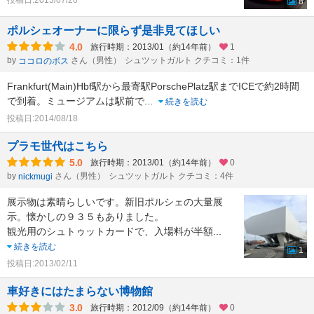
投稿日:2013/07/26
8
ポルシェオーナーに限らず是非見てほしい
4.0
旅行時期：2013/01（約14年前）
1
by
さん（男性）
シュツットガルト クチコミ：1件
ココロのボス
Frankfurt(Main)Hbf駅から最寄駅PorschePlatz駅までICEで約2時間
で到着。ミュージアムは駅前で
...
続きを読む
投稿日:2014/08/18
プラモ世代はこちら
5.0
旅行時期：2013/01（約14年前）
0
by
さん（男性）
シュツットガルト クチコミ：4件
nickmugi
展示物は素晴らしいです。新旧ポルシェの大量展
示。懐かしの９３５もありました。
観光用のシュトゥットカードで、入場料が半額
...
続きを読む
1
投稿日:2013/02/11
車好きにはたまらない博物館
3.0
旅行時期：2012/09（約14年前）
0