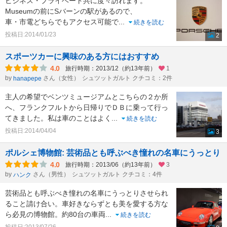
ビジネス・プライベート共に度々訪れます。
Museumの前にSバーンの駅があるので、
車・市電どちらでもアクセス可能で
...
続きを読む
投稿日:2014/01/23
2
スポーツカーに興味のある方にはおすすめ
4.0
旅行時期：2013/12（約13年前）
1
by
さん（女性）
シュツットガルト クチコミ：2件
hanapepe
主人の希望でベンツミュージアムとこちらの２か所
へ、フランクフルトから日帰りでＤＢに乗って行っ
てきました。私は車のことはよく
...
続きを読む
投稿日:2014/04/04
3
ポルシェ博物館: 芸術品とも呼ぶべき憧れの名車にうっとり
4.0
旅行時期：2013/06（約13年前）
3
by
さん（男性）
シュツットガルト クチコミ：4件
ハンク
芸術品とも呼ぶべき憧れの名車にうっとりさせられ
ること請け合い。車好きならずとも美を愛する方な
ら必見の博物館。約80台の車両
...
続きを読む