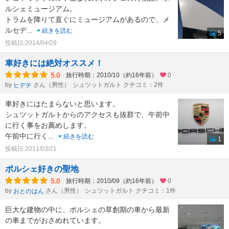
ルシェミュージアム。
トラムを降りて直ぐにミュージアムがあるので、メ
ルセデ
...
続きを読む
5
投稿日:2014/04/29
車好きには絶対オススメ！
5.0
旅行時期：2010/10（約16年前）
0
by
さん（男性）
シュツットガルト クチコミ：2件
ヒデチ
車好きにはたまらないと思います。
シュツットガルトからのアクセスも抜群で、午前中
に行く事をお薦めします。
午前中に行く
...
続きを読む
1
投稿日:2011/03/21
ポルシェ好きの聖地
5.0
旅行時期：2010/09（約16年前）
0
by
さん（男性）
シュツットガルト クチコミ：1件
おとのはん
巨大な建物の中に、ポルシェの草創期の車から最新
の車までがおさめれています。