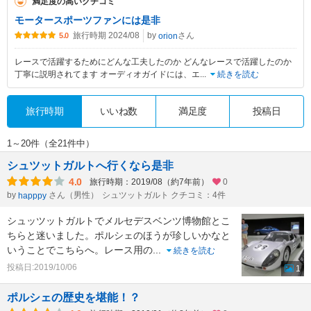
満足度の高いクチコミ
モータースポーツファンには是非
旅行時期 2024/08
by
さん
orion
5.0
レースで活躍するためにどんな工夫したのか どんなレースで活躍したのか
丁寧に説明されてます オーディオガイドには、エ
...
続きを読む
旅行時期
いいね数
満足度
投稿日
1～20件（全21件中）
シュツットガルトへ行くなら是非
4.0
旅行時期：2019/08（約7年前）
0
by
さん（男性）
シュツットガルト クチコミ：4件
happpy
シュッツットガルトでメルセデスベンツ博物館とこ
ちらと迷いました。ポルシェのほうが珍しいかなと
いうことでこちらへ。レース用の
...
続きを読む
投稿日:2019/10/06
1
ポルシェの歴史を堪能！？