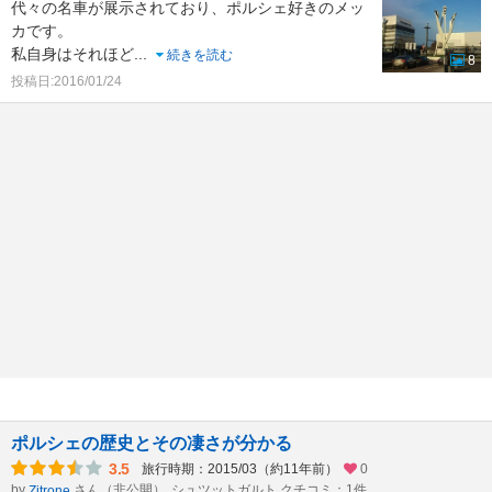
代々の名車が展示されており、ポルシェ好きのメッ
カです。
私自身はそれほど
...
続きを読む
8
投稿日:2016/01/24
ポルシェの歴史とその凄さが分かる
3.5
旅行時期：2015/03（約11年前）
0
by
さん（非公開）
シュツットガルト クチコミ：1件
Zitrone