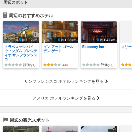
周辺スポット
周辺のおすすめホテル
約1.32km
約1.38km
約1.47km
トラベロッジ バイ
イン アット ゴール
Economy Inn
マリー
ウィンダム プレシデ
デン ゲート
ィオ サンフランシス
コ
評価なし
3.15
評価なし
サンフランシスコ ホテルランキングを見る
アメリカ ホテルランキングを見る
周辺の観光スポット