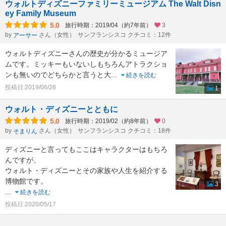
ウォルトディズニーファミリーミュージアム The Walt Disn
ey Family Museum
5.0
旅行時期：2019/04（約7年前）
3
by
さん（女性）
サンフランシスコ クチコミ：12件
アーサー
ウォルトディズニーさんの歴史が分かるミュージア
ムです。ミッキーもいないしもちろんアトラクショ
ンも無いのでどちらかと言うと大
...
続きを読む
投稿日:2019/06/26
1
ウォルト・ディズニーとともに
5.0
旅行時期：2019/02（約8年前）
0
by
さん（女性）
サンフランシスコ クチコミ：18件
そまりん
ディズニーと言ってもここはキャラクターはもちろ
んですが、
ウォルト・ディズニーとその家族や人生を紹介する
博物館です。
3
...
続きを読む
投稿日:2020/05/17