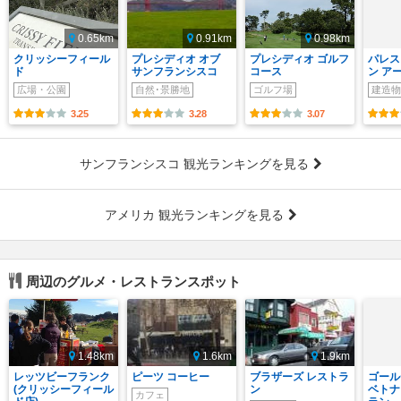
0.65km
0.91km
0.98km
クリッシーフィール
プレシディオ オブ
プレシディオ ゴルフ
パレス
ド
サンフランシスコ
コース
ン ア
広場・公園
自然･景勝地
ゴルフ場
建造物
3.25
3.28
3.07
サンフランシスコ 観光ランキングを見る
アメリカ 観光ランキングを見る
周辺のグルメ・レストランスポット
1.48km
1.6km
1.9km
レッツビーフランク
ピーツ コーヒー
ブラザーズ レストラ
ゴール
(クリッシーフィール
ン
ベトナ
カフェ