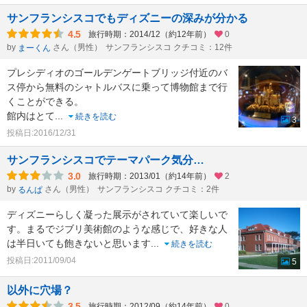
サンフランシスコでもディズニーの深みが分かる
4.5
旅行時期：2014/12（約12年前）
0
by
さん（男性）
サンフランシスコ クチコミ：12件
まーくん
プレシディオのゴールデンゲートブリッジ付近のバ
ス停から無料のシャトルバスに乗って博物館まで行
くことができる。
館内はとて
...
続きを読む
3
投稿日:2016/12/31
サンフランシスコでテーマパーク気分…
3.0
旅行時期：2013/01（約14年前）
2
by
さん（男性）
サンフランシスコ クチコミ：2件
るんぱ
ディズニーらしく凝った展示がされていて楽しいで
す。まるでジブリ美術館のような感じで、好きな人
は半日いても飽きないと思います
...
続きを読む
投稿日:2011/09/04
5
以外に穴場？
3.5
旅行時期：2012/09（約14年前）
0