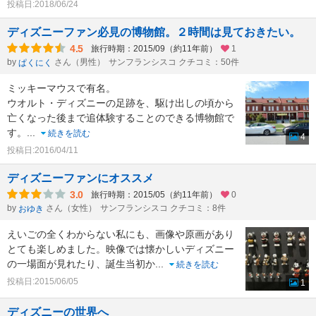
投稿日:2018/06/24
ディズニーファン必見の博物館。２時間は見ておきたい。
4.5
旅行時期：2015/09（約11年前）
1
by
さん（男性）
サンフランシスコ クチコミ：50件
ぱくにく
ミッキーマウスで有名。
ウオルト・ディズニーの足跡を、駆け出しの頃から
亡くなった後まで追体験することのできる博物館で
す。
...
続きを読む
4
投稿日:2016/04/11
ディズニーファンにオススメ
3.0
旅行時期：2015/05（約11年前）
0
by
さん（女性）
サンフランシスコ クチコミ：8件
おゆき
えいごの全くわからない私にも、画像や原画があり
とても楽しめました。映像では懐かしいディズニー
の一場面が見れたり、誕生当初か
...
続きを読む
投稿日:2015/06/05
1
ディズニーの世界へ