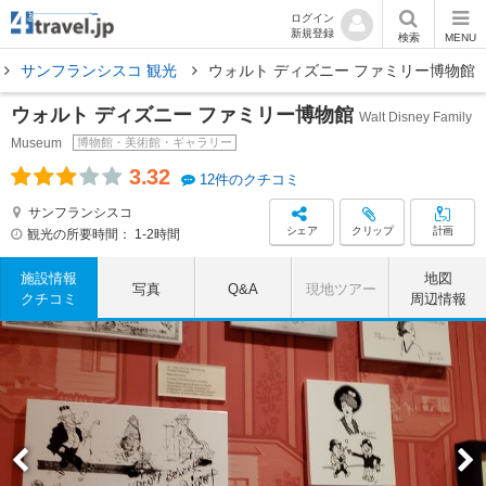
ログイン
新規登録
検索
MENU
サンフランシスコ 観光
ウォルト ディズニー ファミリー博物館
ウォルト ディズニー ファミリー博物館
Walt Disney Family
Museum
博物館・美術館・ギャラリー
3.32
12件のクチコミ
サンフランシスコ
シェア
クリップ
計画
観光の所要時間：
1-2時間
施設情報
地図
写真
Q&A
現地ツアー
クチコミ
周辺情報