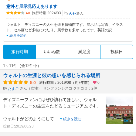
意外と展示見応えあります
旅行時期 2024/03
by
さん
Alex
4.0
ウォルト ディズニーの人生を辿る博物館です。展示品は写真、イラス
ト、セル画など多岐にわたり、展示数も多かったです。英語の説
...
続きを読む
旅行時期
いいね数
満足度
投稿日
1～11件（全12件中）
ウォルトの生涯と彼の想いを感じられる場所
5.0
旅行時期：2019/08（約7年前）
0
by
さん（女性）
サンフランシスコ クチコミ：2件
たまご
ディズニーファンにはぜひ訪れてほしい、ウォル
ト・ディズニーの生涯をたどるミュージアムです。
ウォルトがどのようにして
...
続きを読む
8
投稿日:2019/08/23