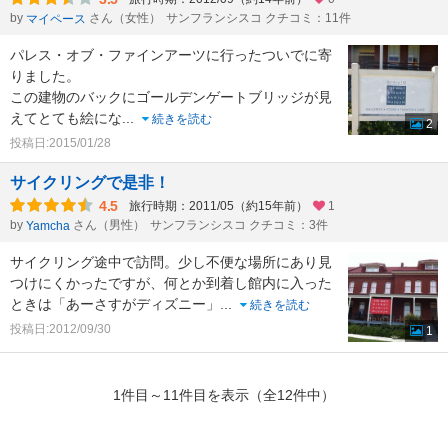
by
さん（女性）
サンフランシスコ クチコミ：11件
マイペース
パレス・オブ・ファインアーツに行ったついでに寄
りました。
この建物のバックにゴールデンゲートブリッジが見
えてとても絵にな
...
続きを読む
2
投稿日:2015/01/28
サイクリングで是非！
4.5
旅行時期：2011/05（約15年前）
1
by
さん（男性）
サンフランシスコ クチコミ：3件
Yamcha
サイクリング途中で訪問。少し不便な場所にあり見
つけにくかったですが、何とか到着し館内に入った
ときは「あーさすがディズニー」
...
続きを読む
投稿日:2012/09/30
1
1件目～11件目を表示（全12件中）