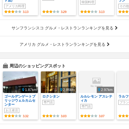
ド店)
ラン
韓国料理
アメリカ料理
その他
3.13
3.29
3.13
サンフランシスコ グルメ・レストランランキングを見る
アメリカ グルメ・レストランランキングを見る
周辺のショッピングスポット
1.87km
2.86km
2.97km
ゴールデンゲートブ
ロクシタン
ルルレモン アスレテ
ラルフ
リッジウェルカムセ
ィカ
専門店
ブラン
ンター
専門店
お土産店
3.32
3.03
3.07