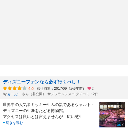
ディズニーファンなら必ず行くべし！
4.0
旅行時期：2017/09（約9年前）
2
by
さん（非公開）
サンフランシスコ クチコミ：2件
みーぶー
世界中の人気者ミッキー生みの親であるウォルト・
ディズニーの生涯をたどる博物館。
アクセスは良いとは言えませんが、広い芝生
...
続きを読む
2