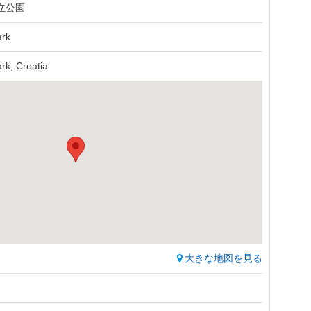
立公園
ark
ark, Croatia
大きな地図を見る