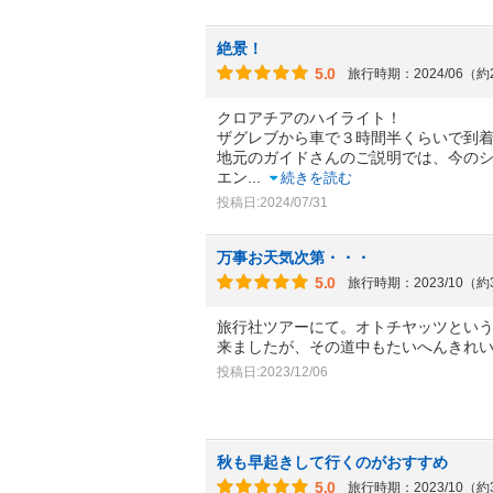
絶景！
5.0
旅行時期：2024/06（
クロアチアのハイライト！
ザグレブから車で３時間半くらいで到
地元のガイドさんのご説明では、今の
エン
...
続きを読む
投稿日:2024/07/31
万事お天気次第・・・
5.0
旅行時期：2023/10（
旅行社ツアーにて。オトチヤッツという
来ましたが、その道中もたいへんきれ
投稿日:2023/12/06
秋も早起きして行くのがおすすめ
5.0
旅行時期：2023/10（