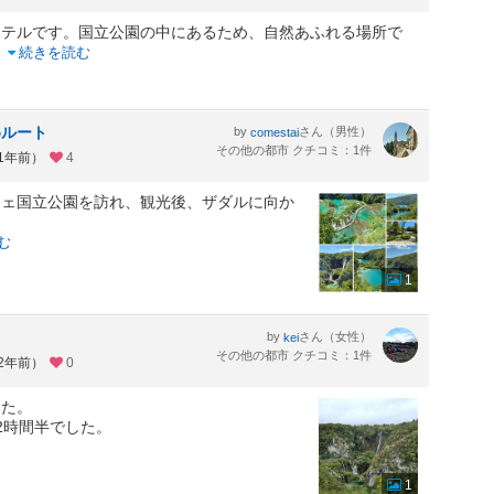
ホテルです。国立公園の中にあるため、自然あふれる場所で
..
続きを読む
めルート
by
さん（男性）
comestai
その他の都市 クチコミ：1件
約1年前）
4
ツェ国立公園を訪れ、観光後、ザダルに向か
む
1
by
さん（女性）
kei
その他の都市 クチコミ：1件
約2年前）
0
した。
2時間半でした。
1