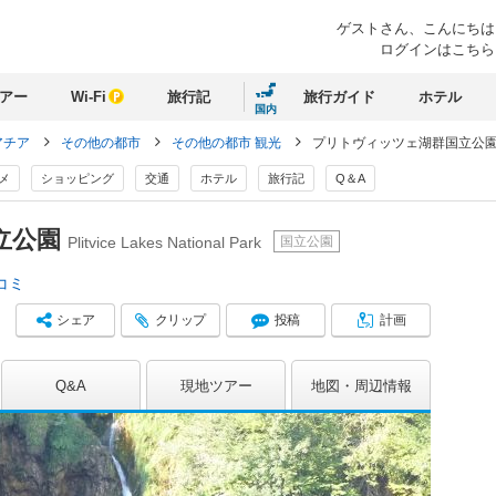
ゲストさん、
こんにちは
ログインはこちら
アー
Wi-Fi
旅行記
旅行ガイド
ホテル
国内
アチア
その他の都市
その他の都市 観光
プリトヴィッツェ湖群国立公
メ
ショッピング
交通
ホテル
旅行記
Q＆A
立公園
国立公園
Plitvice Lakes National Park
コミ
シェア
クリップ
投稿
計画
Q&A
現地ツアー
地図
周辺情報