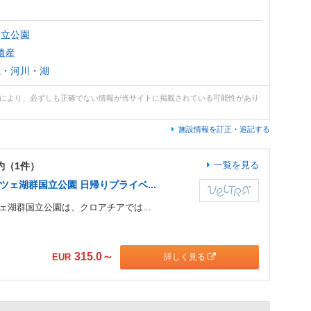
国立公園
遺産
滝・河川・湖
どにより、必ずしも正確でない情報が当サイトに掲載されている可能性があり
施設情報を訂正・追記する
一覧を見る
約（1件）
ツェ湖群国立公園 日帰りプライベ...
ェ湖群国立公園は、クロアチアでは...
315.0
～
詳しく見る
EUR