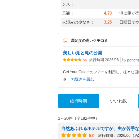
ンス：
景観：
4.79
湖に陽が
人混みの少なさ：
3.25
日曜日で
満足度の高いクチコミ
美しい湖と滝の公園
旅行時期 2026/06
by
ponch
5.0
Get Your Guide のツアーを利用し
続きを読む
さ
...
旅行時期
いいね数
1～20件（全192件中）
自然あふれるホテルですが、虫が苦手
5.0
旅行時期：2026/06（