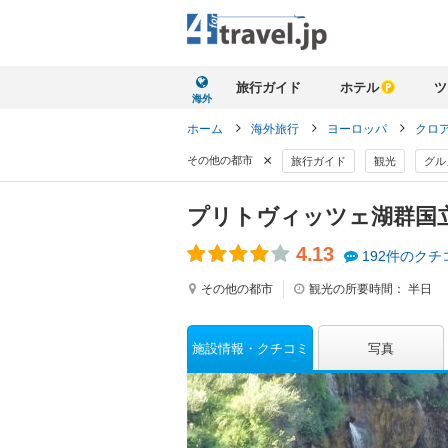
旅行ガイド
ホテル
ツ
海外
ホーム
海外旅行
ヨーロッパ
クロ
×
その他の都市
旅行ガイド
観光
グル
プリトヴィッツェ湖群国
4.13
192件のクチ
その他の都市
観光の所要時間：
半日
施設情報
クチコミ
写真