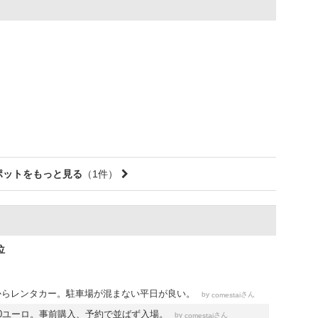
ポットをもっと見る
（1件）
位
からレンタカー。駐車場が混まない平日が良い。
by
さん
comestai
0ユーロ。事前購入、予約で並ばず入場。
by
さん
comestai