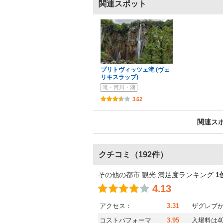
関連スポット
プリトヴィッツェ滝 (ヴェ
リキスラップ)
滝・河川・湖
3.62
関連ス
クチコミ
（192件）
その他の都市 観光 満足度ランキング
1
4.13
アクセス：
3.31
ザグレブ
コストパフォーマ
3.95
入場料は4