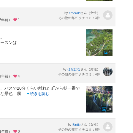
by
さん（女性）
emerald
その他の都市 クチコミ：3件
約2年前）
1
着。
シーズンは
1
by
さん（男性）
はなはな
その他の都市 クチコミ：4件
約3年前）
4
、バスで20分くらい離れた町から朝一番で
いな景色、霧
...
続きを読む
10
by
さん（女性）
Birdie
その他の都市 クチコミ：6件
約3年前）
0