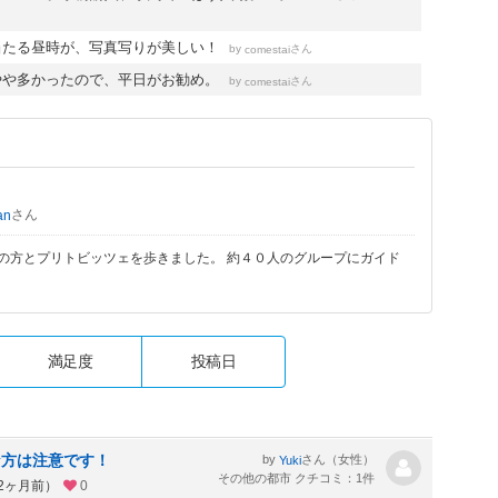
当たる昼時が、写真写りが美しい！
by
さん
comestai
やや多かったので、平日がお勧め。
by
さん
comestai
さん
an
、様々な国の方とプリトビッツェを歩きました。 約４０人のグループにガイド
満足度
投稿日
な方は注意です！
by
さん（女性）
Yuki
その他の都市 クチコミ：1件
約2ヶ月前）
0