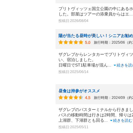
プリトヴィッツェ国立公園の中にある
した。部屋はツアーの添乗員からはエ
.
投稿日:2026/08/04
陽が当たる昼時が美しい！シニアお勧
5.0
旅行時期：2025/06（
ザグレブからレンタカーでプリトヴィ
い、宿泊しました。
日曜日でST1駐車場が混ん
...
続きを読
投稿日:2025/06/14
昼食は持参がオススメ
4.5
旅行時期：2024/09（
ザグレブのバスターミナルから行きま
バスの移動時間は行きは2時間、帰りは
上湖群、下湖群とも回る
...
続きを読む
投稿日:2025/05/11