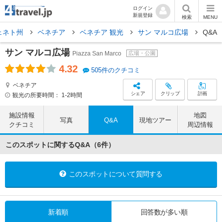
ログイン
新規登録
検索
MENU
ェネト州
ベネチア
ベネチア 観光
サン マルコ広場
Q&A
サン マルコ広場
Piazza San Marco
広場・公園
4.32
505件のクチコミ
ベネチア
シェア
クリップ
計画
観光の所要時間：
1-2時間
施設情報
地図
写真
Q&A
現地ツアー
クチコミ
周辺情報
このスポットに関するQ&A（6件）
このスポットについて質問する
新着順
回答数が
多い順