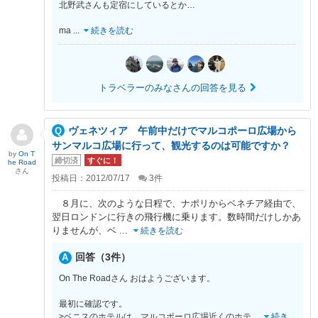
北野武さんも定宿にしているとか…
ma
...
続きを読む
トラベラーのみなさんの回答を見る
ヴェネツィア 午前中だけでマルコポーロ広場から
サンマルコ広場に行って、観光するのは可能ですか？
by
On T
締切済
すぐに！
he Road
さん
投稿日：2012/07/17
3
件
８月に、次のような日程で、ナポリからベネチア経由で、
翌日ロンドンに行きの飛行機に乗ります。数時間だけしかあ
りませんが、ベ
...
続きを読む
回答（3件）
On The Roadさん おはようございます。
最初に確認です。
>ベニスのホテルは、マルコポーロ広場近くのホテ
...
続き