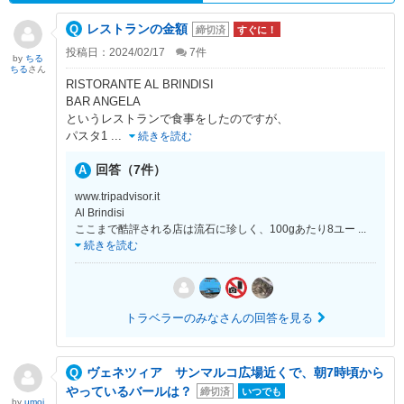
レストランの金額
締切済
すぐに！
投稿日：2024/02/17
7
件
by
ちる
ちる
さん
RISTORANTE AL BRINDISI
BAR ANGELA
というレストランで食事をしたのですが、
パスタ1
...
続きを読む
回答（7件）
www.tripadvisor.it
Al Brindisi
ここまで酷評される店は流石に珍しく、100gあたり8ユー
...
続きを読む
トラベラーのみなさんの回答を見る
ヴェネツィア サンマルコ広場近くで、朝7時頃から
やっているバールは？
締切済
いつでも
by
umoj