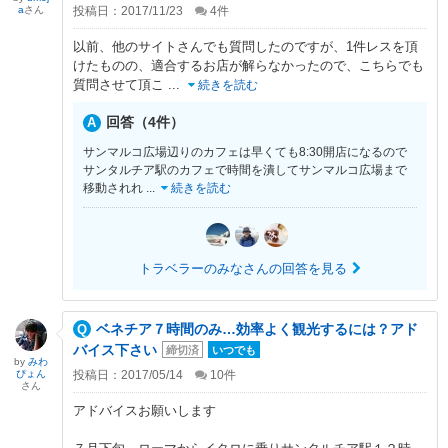
a
さん
投稿日：2017/11/23
4
件
以前、他のサイトさんでも質問したのですが、1件レスを頂
けたものの、適合するお店が解らなかったので、こちらでも
質問させて頂こ
...
続きを読む
回答（4件）
サンマルコ広場辺りのカフェは早くても8:30開店になるので
サンタルチア駅のカフェで時間を潰してサンマルコ広場まで
移動されれ
...
続きを読む
トラベラーのみなさんの回答を見る
ベネチア７時間のみ…効率よく観光するには？アド
バイス下さい
締切済
いつでも
by
みわ
ぴょん
投稿日：2017/05/14
10
件
さん
アドバイスお願いします