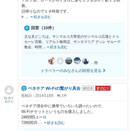
７月下旬、ローマからイタロに乗りサンタルチア駅１２時
着。
日帰りなので１９時発です。
※
...
続きを読む
回答（10件）
主な見どころは、サンマルコ大聖堂のサンマルコ広場とドゥ
カーレ宮殿、リアルト橋周辺、サンタマリア デッレ サルーテ
教会、時間
...
続きを読む
…他
トラベラーのみなさんの回答を見る
ベネチア Wi-Fiの繋がり具合
締切済
すぐに！
投稿日：2014/11/05
1
件
by
わく
お
さん
ベネチア滞在中に携帯でいろいろ調べたいので、
Wi-Fiチケットというものを購入しました。
24時間5ユーロ
72時間15
...
続きを読む