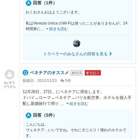
回答（1件）
わくおさんおはようございます。
私はVenezia Unica のWi-Fiは使ったことがありませんが、24
時間券に
...
続きを読む
トラベラーのみなさんの回答を見る
ベネチアのオススメ
締切済
すぐに！
投稿日：2012/11/23
5
件
by
サフ
ァリ
さん
12月26日、27日、にベネチアに滞在します。
ドバイ→ローマ→ベネチア→パリを航空券、ホテルを個人手
配し新婚旅行で周り
...
続きを読む
回答（5件）
こんにちは。
ヴェネチア…いいですね。それにダニエリ！憧れのホテルで
す。