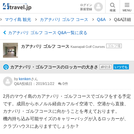
ログイン
新規登録
検索
MENU
マウイ島 観光
カアナパリ ゴルフ コース
Q&A
Q&A詳細
カアナパリ ゴルフ コース Q&A一覧に戻る
カアナパリ ゴルフ コース
ゴルフ場
Kaanapali Golf Courses
カアナパリ・ゴルフコースのロッカーの大きさ
締切済
いつでも
by
kenken
さん
Q&A投稿日：2019/11/22
0
件
2月のマウイ島のカアナパリ・ゴルフコースでゴルフをする予定
です。成田からホノルル経由カフルイ空港で、空港から直接、
カナパリ・ゴルフコースに向かうことを考えております。
機内持ち込み可能サイズのキャリーバッグが入るロッカーが、
クラブハウスにありますでしょうか？