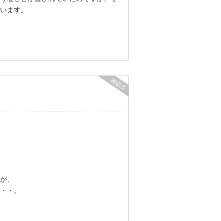
います。
締切済
が、
・・。