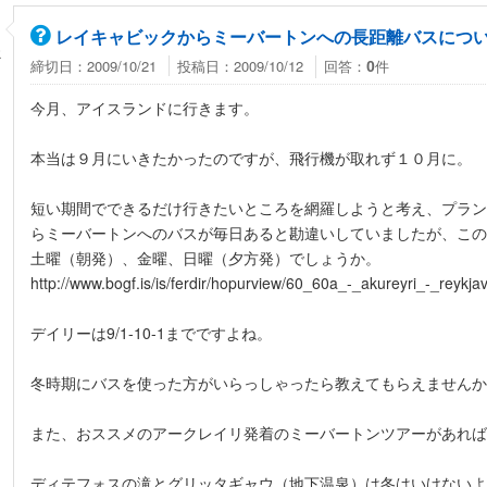
レイキャビックからミーバートンへの長距離バスにつ
こ
締切日：2009/10/21
投稿日：2009/10/12
回答：
件
0
今月、アイスランドに行きます。
本当は９月にいきたかったのですが、飛行機が取れず１０月に。
短い期間でできるだけ行きたいところを網羅しようと考え、プラン
らミーバートンへのバスが毎日あると勘違いしていましたが、この
土曜（朝発）、金曜、日曜（夕方発）でしょうか。
http://www.bogf.is/is/ferdir/hopurview/60_60a_-_akureyri_-_reykjav
デイリーは9/1-10-1までですよね。
冬時期にバスを使った方がいらっしゃったら教えてもらえませんか
また、おススメのアークレイリ発着のミーバートンツアーがあれば
ディテフォスの滝とグリッタギャウ（地下温泉）は冬はいけないよ