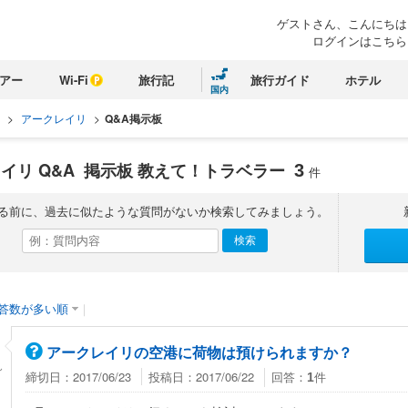
ゲストさん、こんにちは
ログインはこちら
アー
Wi-Fi
旅行記
旅行ガイド
ホテル
国内
>
アークレイリ
>
Q&A掲示板
イリ Q&A
掲示板 教えて！トラベラー
3
件
る前に、過去に似たような質問がないか検索してみましょう。
答数が多い順
｜
アークレイリの空港に荷物は預けられますか？
ん
締切日：2017/06/23
投稿日：2017/06/22
回答：
件
1