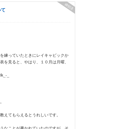
締切済
いて
を練っていたときにレイキャビックか
表を見ると、やはり、１０月は月曜、
ik_-_
。
教えてもらえるとうれしいです。
うなことが書かれていたのですが、そ