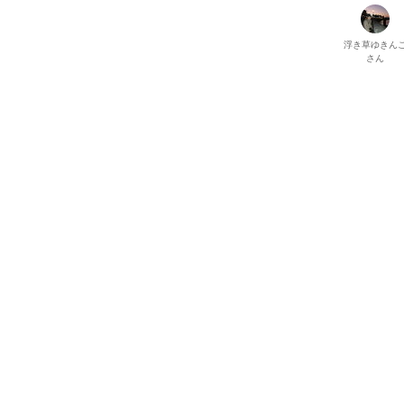
浮き草ゆきん
さん