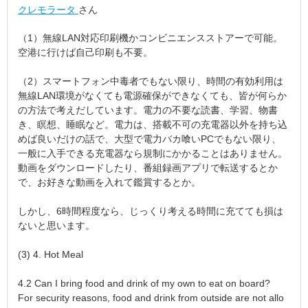
クレモラータ
さん
（1）無線LAN対応印刷機かコンビニエンスストアーで可能。
空港に行けば自己印刷も不要。
（2）スマートフォン中毒者でもない限り、時間の有効利用は
無線LAN環境がなくても電源確保ができなくても、皆が何らか
の方法で考えだしています。電力の不要な読書、学習、物書
き、瞑想、睡眠など。電力は、搭載不可の充電器以外を持ち込
めば良いだけの話で、大型で電力バカ喰いPCでもない限り、
一般に入手できる充電器なら規制にかかることはありません。
動画をダウンロードしたり、番組録画アプリで転送するとか
で、お好きな動画を入れて鑑賞するとか。
しかし、6時間程度なら、じっくり考える時間に充てても損は
ないと思います。
(3) 4. Hot Meal
4.2 Can I bring food and drink of my own to eat on board?
For security reasons, food and drink from outside are not allo