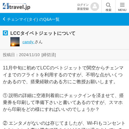
ログイン
新規登録
検索
MENU
チェンマイ(タイ) のQ&A一覧
LCCタイベトジェットについて
candy
さん
投稿日：2024/11/10
[締切済]
11月中旬に初めてLCCのベトジェットで関空からチェンマ
イまでのフライトを利用するのですが、不明な点がいくつ
かあるので、搭乗経験のある方にご教授お願いします。
① 説明の詳細に空港到着前にチェックインを済ませて、搭
乗券を印刷して準備下さいと書いてあるのですが、スマホ
から印刷をどの様にすればいいのでしょうか？
② エンタメがないのは存じてましたが、Wi-Fiもコンセント