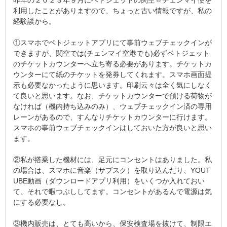
昨年の２０２３年９月にベトジェットの関空⇔チェンマイ便を
利用したことがありますので、ちょっと古い情報ですが、私の
経験談から。
①スマホでベトジェットアプリにて事前ウェブチェックインが
できますが、関空では(チェンマイ空港でも)必ずベトジェット
のチケットカウンターへ立ち寄る必要があります。チケットカ
ウンターにて紙のチケットを発券してくれます。スマホ画面提
示も必要なかったように思います。印刷云々は全く気にしなく
て良いと思います。なお、チケットカウンターで預ける荷物が
なければ（機内持ち込みのみ）、ウェブチェックイン済の専用
レーンがあるので、すんなりチケットカウンターに行けます。
スマホの事前ウェブチェックインはしておいた方が良いと思い
ます。
②私が搭乗した機材には、足元にコンセントはありました。私
の場合は、スマホに音楽（サブスク）を取り込んだり、YOUT
UBE動画（ダウンロードアプリ利用）をいくつか入れておい
て、それで暇つぶししてます。コンセントがあるんで電源は気
にする必要なし。
③機内販売は、とても高いから、保安検査場を抜けて、制限エ