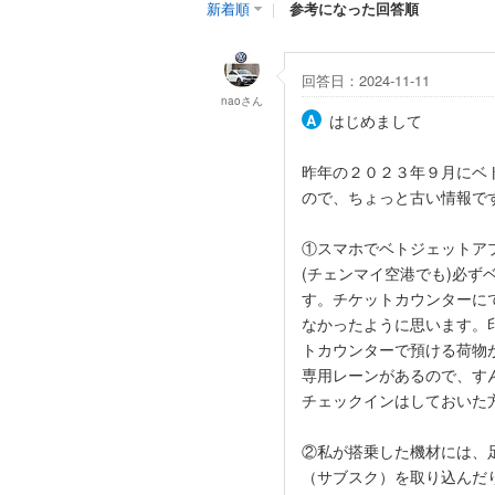
新着順
｜
参考になった回答順
回答日：2024-11-11
nao
さん
はじめまして
昨年の２０２３年９月にベ
ので、ちょっと古い情報で
①スマホでベトジェットア
(チェンマイ空港でも)必
す。チケットカウンターに
なかったように思います。
トカウンターで預ける荷物
専用レーンがあるので、す
チェックインはしておいた
②私が搭乗した機材には、
（サブスク）を取り込んだり