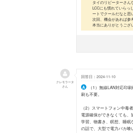
タイのリピーターさん
LCCにも慣れていら
ートでクールだなと思
次回、機会があれば参
本当にありがとうござ
回答日：2024-11-10
クレモラータ
さん
（1）無線LAN対応印
刷も不要。
（2）スマートフォン中毒者
電源確保ができなくても、
学習、物書き、瞑想、睡眠
の話で、大型で電力バカ喰