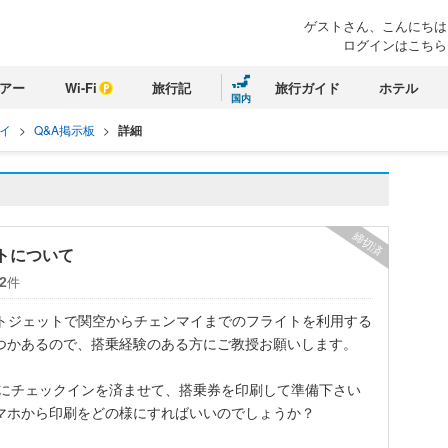
ゲストさん、こんにちは
ログインはこちら
アー
Wi-Fi
旅行記
旅行ガイド
ホテル
国内
イ
>
Q&A掲示板
>
詳細
締切済
トについて
件
2
ベトジェットで関空からチェンマイまでのフライトを利用する
つかあるので、搭乗経験のある方にご教授お願いします。
前にチェックインを済ませて、搭乗券を印刷して準備下さい
マホから印刷をどの様にすればいいのでしょうか？