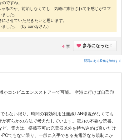
なのですね。
っしゃるのか、前泊しなくても、気軽に旅行されてる感じがスマ
いました。
考にさせていただきたいと思います。
いました。
（by candyさん）
4
票
参考になった！
問題のある投稿を連絡する
刷機かコンビニエンスストアーで可能。 空港に行けば自己印
でもない限り、時間の有効利用は無線LAN環境がなくても
皆が何らかの方法で考えだしています。電力の不要な読書、
など。電力は、搭載不可の充電器以外を持ち込めば良いだけ
いPCでもない限り、一般に入手できる充電器なら規制にか