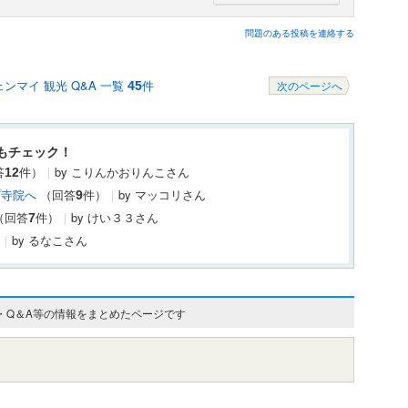
問題のある投稿を連絡する
ンマイ 観光 Q&A 一覧
件
45
次のページへ
もチェック！
答
件）
｜
by こりんかおりんこさん
12
プ寺院へ
（回答
件）
｜
by マッコリさん
9
（回答
件）
｜
by けい３３さん
7
｜
by るなこさん
・Q＆A等の情報をまとめたページです