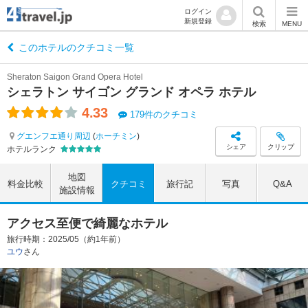
ログイン
新規登録
検索
MENU
このホテルのクチコミ一覧
Sheraton Saigon Grand Opera Hotel
シェラトン サイゴン グランド オペラ ホテル
4.33
179件のクチコミ
グエンフエ通り周辺
(
ホーチミン
)
シェア
クリップ
ホテルランク
地図
料金比較
クチコミ
旅行記
写真
Q&A
施設情報
アクセス至便で綺麗なホテル
旅行時期：2025/05（約1年前）
ユウ
さん