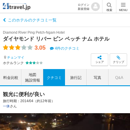
ログイン
新規登録
検索
MENU
このホテルのクチコミ一覧
Diamond River Ping Petch-Ngam Hotel
ダイヤモンド リバー ピン ペッチ ナム ホテル
3.05
4件のクチコミ
チェンマイ
シェア
クリップ
ホテルランク
地図
料金比較
クチコミ
旅行記
写真
Q&A
施設情報
観光に便利が良い
旅行時期：2014/04（約12年前）
一休
さん