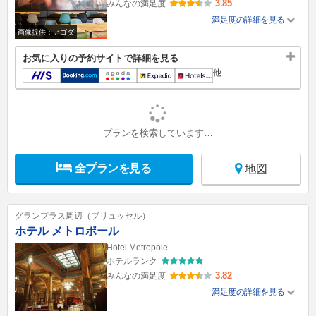
3.85
みんなの満足度
満足度の詳細を見る
画像提供：アゴダ
お気に入りの予約サイトで詳細を見る
他
プランを検索しています…
全プランを見る
地図
グランプラス周辺（ブリュッセル）
ホテル メトロポール
Hotel Metropole
ホテルランク
3.82
みんなの満足度
満足度の詳細を見る