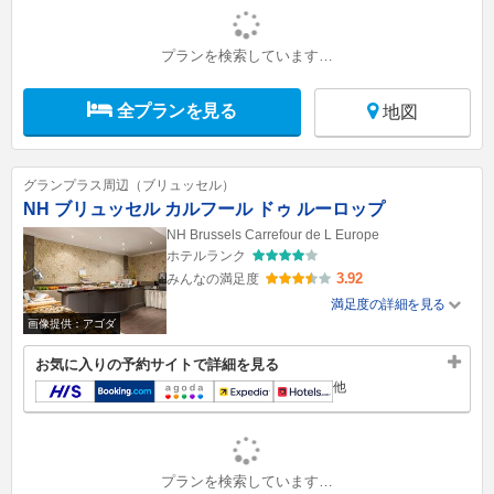
プランを検索しています…
全プランを見る
地図
グランプラス周辺（ブリュッセル）
NH ブリュッセル カルフール ドゥ ルーロップ
NH Brussels Carrefour de L Europe
ホテルランク
3.92
みんなの満足度
満足度の詳細を見る
画像提供：アゴダ
お気に入りの予約サイトで詳細を見る
他
プランを検索しています…