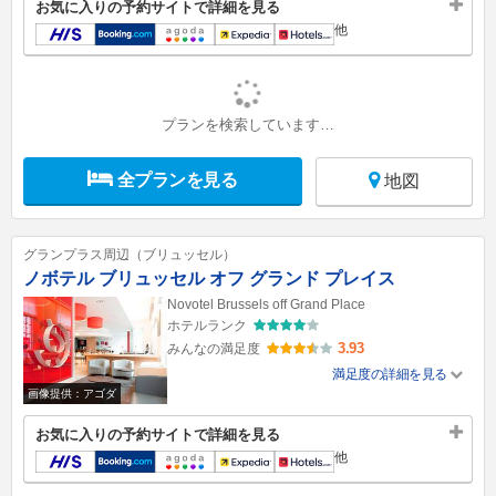
お気に入りの予約サイトで詳細を見る
他
プランを検索しています…
全プランを見る
地図
グランプラス周辺（ブリュッセル）
ノボテル ブリュッセル オフ グランド プレイス
Novotel Brussels off Grand Place
ホテルランク
3.93
みんなの満足度
満足度の詳細を見る
画像提供：アゴダ
お気に入りの予約サイトで詳細を見る
他