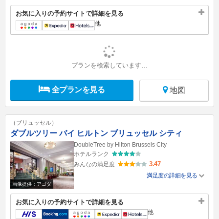
お気に入りの予約サイトで詳細を見る
他
プランを検索しています…
全プランを見る
地図
（ブリュッセル）
ダブルツリー バイ ヒルトン ブリュッセル シティ
DoubleTree by Hilton Brussels City
ホテルランク
3.47
みんなの満足度
満足度の詳細を見る
画像提供：アゴダ
お気に入りの予約サイトで詳細を見る
他