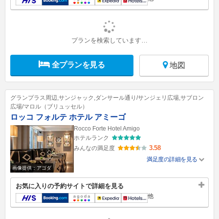
プランを検索しています…
全プランを見る
地図
グランプラス周辺,サンジャック,ダンサール通り/サンジェリ広場,サブロン
広場/マロル（ブリュッセル）
ロッコ フォルテ ホテル アミーゴ
Rocco Forte Hotel Amigo
ホテルランク
3.58
みんなの満足度
満足度の詳細を見る
画像提供：アゴダ
お気に入りの予約サイトで詳細を見る
他