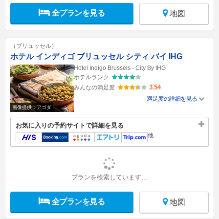
全プランを見る
地図
（ブリュッセル）
ホテル インディゴ ブリュッセル シティ バイ IHG
Hotel Indigo Brussels - City By IHG
ホテルランク
3.54
みんなの満足度
満足度の詳細を見る
画像提供：アゴダ
お気に入りの予約サイトで詳細を見る
他
プランを検索しています…
全プランを見る
地図