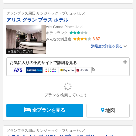
グランプラス周辺,サンジャック（ブリュッセル）
アリス グラン プラス ホテル
Aris Grand Place Hotel
ホテルランク
3.87
みんなの満足度
満足度の詳細を見る
画像提供：アゴダ
お気に入りの予約サイトで詳細を見る
他
プランを検索しています…
全プランを見る
地図
グランプラス周辺,サンジャック（ブリュッセル）