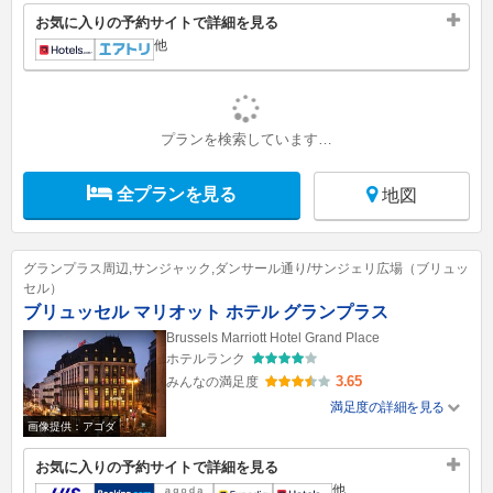
お気に入りの予約サイトで詳細を見る
他
プランを検索しています…
全プランを見る
地図
グランプラス周辺,サンジャック,ダンサール通り/サンジェリ広場（ブリュッ
セル）
ブリュッセル マリオット ホテル グランプラス
Brussels Marriott Hotel Grand Place
ホテルランク
3.65
みんなの満足度
満足度の詳細を見る
画像提供：アゴダ
お気に入りの予約サイトで詳細を見る
他