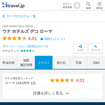
ログイン
新規登録
検索
MENU
ローマのホテル一覧
UNA Hotels Deco Roma
ウナ ホテルズ デコ ローマ
4.01
58件のクチコミ
ローマ・テルミニ駅周辺
(
ローマ
)
シェア
クリップ
ホテルランク
地図
料金比較
クチコミ
旅行記
写真
Q&A
施設情報
ホテル満足度ランキング
4.01
ローマ
1342件中
1位
評価を詳しく見る