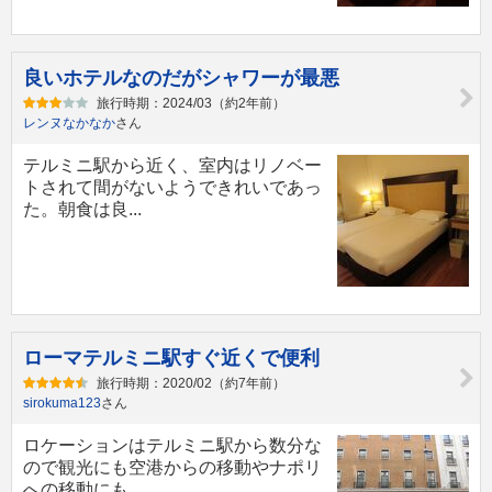
良いホテルなのだがシャワーが最悪
旅行時期：2024/03（約2年前）
レンヌなかなか
さん
テルミニ駅から近く、室内はリノベー
トされて間がないようできれいであっ
た。朝食は良...
ローマテルミニ駅すぐ近くで便利
旅行時期：2020/02（約7年前）
sirokuma123
さん
ロケーションはテルミニ駅から数分な
ので観光にも空港からの移動やナポリ
への移動にも...