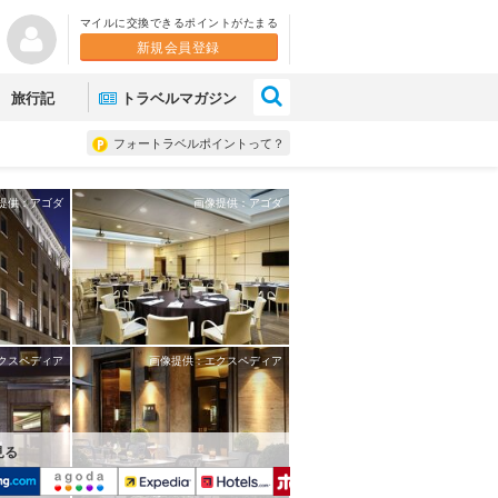
マイルに交換できるポイントがたまる
新規会員登録
×
旅行記
トラベルマガジン
フォートラベルポイントって？
提供：アゴダ
画像提供：アゴダ
クスペディア
画像提供：エクスペディア
見る