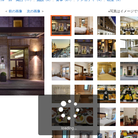
＜
前の画像
次の画像
＞
※写真はイメージで
loading...