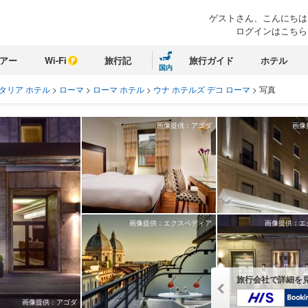
ゲストさん、こんにちは
ログインはこちら
アー
Wi-Fi
旅行記
旅行ガイド
ホテル
国内
タリア ホテル
>
ローマ
>
ローマ ホテル
>
ウナ ホテルズ デコ ローマ
>
写真
画像提供：アゴダ
画像
画像提供：エクスペディア
画像提供：エ
旅行会社で詳細を
画像提供：アゴダ