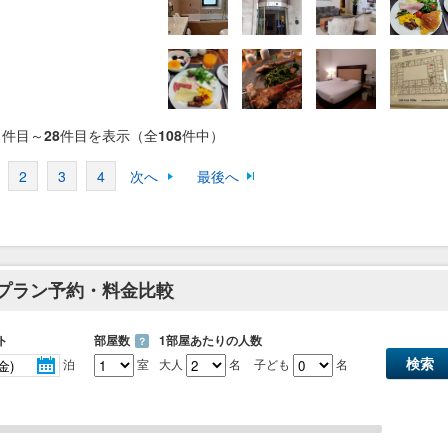
1
件目～
28
件目を表示（全
108
件中）
2
3
4
次へ
最後へ
のプラン予約・料金比較
ト
部屋数
1部屋あたりの人数
？
泊
室
大人
名
子ども
名