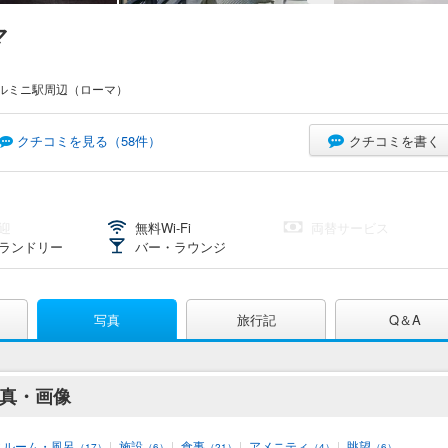
マ
ルミニ駅周辺（ローマ）
クチコミを書く
クチコミを見る（
58
件）
迎
無料Wi-Fi
両替サービス
ランドリー
バー・ラウンジ
写真
旅行記
Q＆A
写真・画像
スルーム・風呂
|
施設
|
食事
|
アメニティ
|
眺望
（17）
（6）
（21）
（4）
（6）