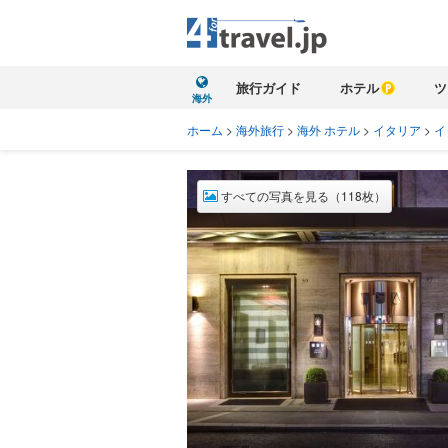
旅行ガイド
ホテル
ツ
海外
ホーム
>
海外旅行
>
海外 ホテル
>
イタリア
>
イ
すべての写真を見る（118枚）