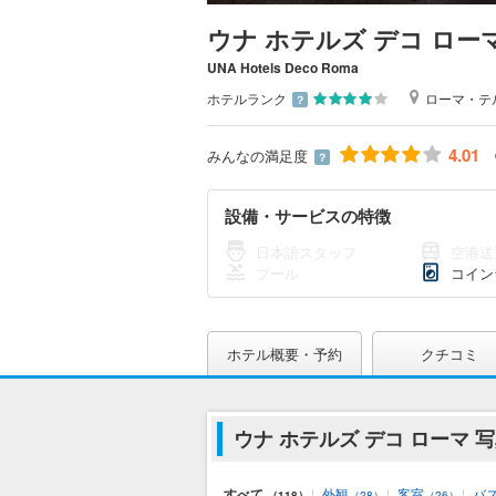
ウナ ホテルズ デコ ロー
UNA Hotels Deco Roma
ホテルランク
ローマ・テ
？
4.01
みんなの満足度
？
設備・サービスの特徴
日本語スタッフ
空港送
プール
コイン
ホテル概要・予約
クチコミ
ウナ ホテルズ デコ ローマ 
すべて
|
外観
|
客室
|
バ
（118）
（28）
（26）