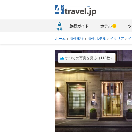
旅行ガイド
ホテル
ツ
海外
ホーム
>
海外旅行
>
海外 ホテル
>
イタリア
>
イ
すべての写真を見る（118枚）