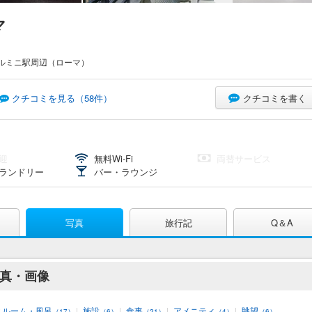
マ
ルミニ駅周辺（ローマ）
クチコミを書く
クチコミを見る（
58
件）
迎
無料Wi-Fi
両替サービス
ランドリー
バー・ラウンジ
写真
旅行記
Q＆A
写真・画像
スルーム・風呂
|
施設
|
食事
|
アメニティ
|
眺望
（17）
（6）
（21）
（4）
（6）