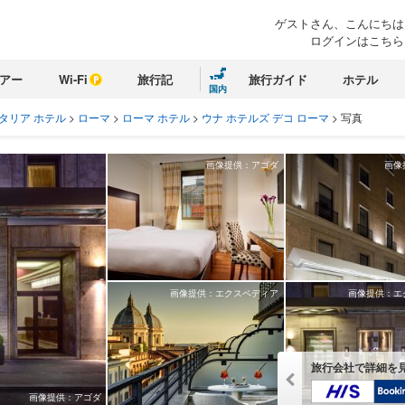
ゲストさん、こんにちは
ログインはこちら
アー
Wi-Fi
旅行記
旅行ガイド
ホテル
国内
タリア ホテル
>
ローマ
>
ローマ ホテル
>
ウナ ホテルズ デコ ローマ
>
写真
画像提供：アゴダ
画像
画像提供：エクスペディア
画像提供：エ
旅行会社で詳細を
画像提供：アゴダ