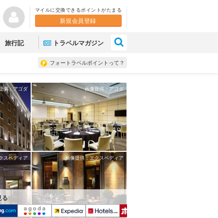
マイルに交換できるポイントがたまる
新規会員登録
×
旅行記
トラベルマガジン
フォートラベルポイントって？
提供：アゴダ
画像提供：アゴダ
クスペディア
画像提供：エクスペディア
見る