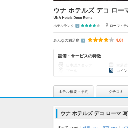
ウナ ホテルズ デコ ロー
UNA Hotels Deco Roma
ホテルランク
ローマ・テ
？
4.01
みんなの満足度
？
設備・サービスの特徴
日本語スタッフ
空港送
プール
コイン
ホテル概要・予約
クチコミ
ウナ ホテルズ デコ ローマ 
すべて
|
外観
|
客室
|
バ
（118）
（28）
（26）