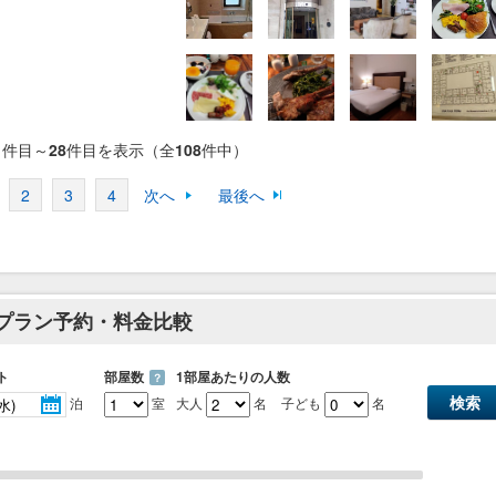
1
件目～
28
件目を表示（全
108
件中）
2
3
4
次へ
最後へ
のプラン予約・料金比較
ト
部屋数
1部屋あたりの人数
？
泊
室
大人
名
子ども
名