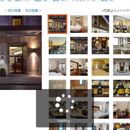
＜
前の画像
次の画像
＞
※写真はイメージで
loading...