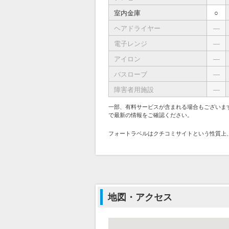
室内金庫
○
ヘアドライヤー
―
電子レンジ
―
アイロン
―
バスローブ
―
障害者用施設
―
一部、有料サービスが含まれる場合もございま
で最新の情報をご確認ください。
フォートラベルはクチコミサイトという性質上
地図・アクセス