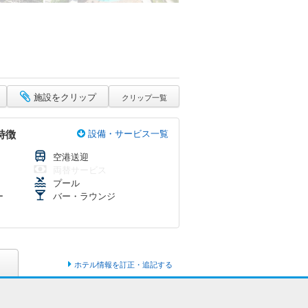
施設をクリップ
クリップ一覧
特徴
設備・サービス一覧
空港送迎
両替サービス
【ハワイのおすすめホテル】2026年版！過ごし
プール
方で選べる20選♪
ー
バー・ラウンジ
ホテル情報を訂正・追記する