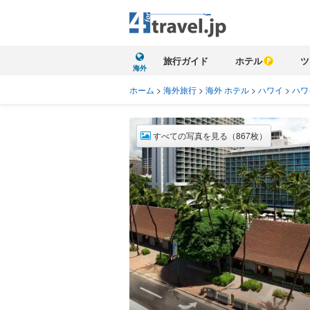
旅行ガイド
ホテル
ツ
海外
ホーム
>
海外旅行
>
海外 ホテル
>
ハワイ
>
ハワ
すべての写真を見る（867枚）