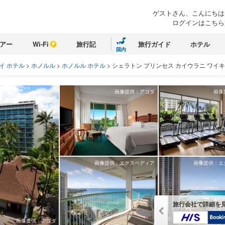
ゲストさん、こんにちは
ログインはこちら
アー
Wi-Fi
旅行記
旅行ガイド
ホテル
国内
イ ホテル
>
ホノルル
>
ホノルル ホテル
>
シェラトン プリンセス カイウラニ ワイキ
画像提供：アゴダ
画像
画像提供：エクスペディア
画像提供：エ
旅行会社で詳細を
画像提供：アゴダ