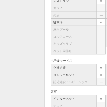
レストラン
○
カジノ
―
売店
―
駐車場
○
屋内プール
―
ゴルフコース
―
キッズクラブ
―
ペット同伴可
―
ホテルサービス
空港送迎
○
コンシェルジュ
○
託児施設／ベビーシッター
―
客室
インターネット
○
テレビ
―