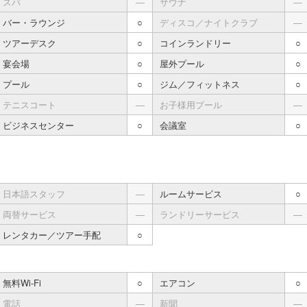
スパ
―
サウナ
―
バー・ラウンジ
○
ディスコ／ナイトクラブ
―
ツアーデスク
○
コインランドリー
○
宴会場
○
屋外プール
○
プール
○
ジム／フィットネス
○
テニスコート
―
お子様用プール
―
ビジネスセンター
○
会議室
○
日本語スタッフ
―
ルームサービス
○
両替サービス
―
ランドリーサービス
―
レンタカー／ツアー手配
○
無料Wi-Fi
○
エアコン
○
電話
―
新聞
―