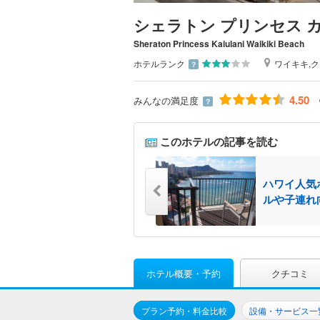
シェラトン プリンセス 
Sheraton Princess Kaiulani Waikiki Beach
ホテルランク
ワイキキ,
？
4.50
みんなの満足度
？
このホテルの記事を読む
ル8選！ハワイ観光やビ
ハワイ人気
ルや子連れ
ホテル概要・予約
クチコミ
プラン予約・料金比較
設備・サービス一