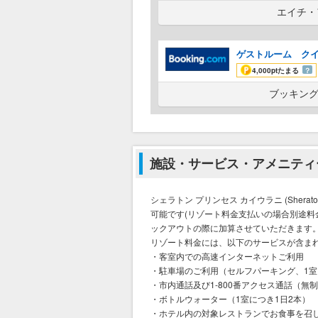
エイチ・
ゲストルーム クイ
4,000pt
たまる
？
ブッキング
施設・サービス・アメニティ
シェラトン プリンセス カイウラニ (Sherato
可能です(リゾート料金支払いの場合別途料
ックアウトの際に加算させていただきます
リゾート料金には、以下のサービスが含ま
・客室内での高速インターネットご利用
・駐車場のご利用（セルフパーキング、1室
・市内通話及び1-800番アクセス通話（無
・ボトルウォーター（1室につき1日2本）
・ホテル内の対象レストランでお食事を召し