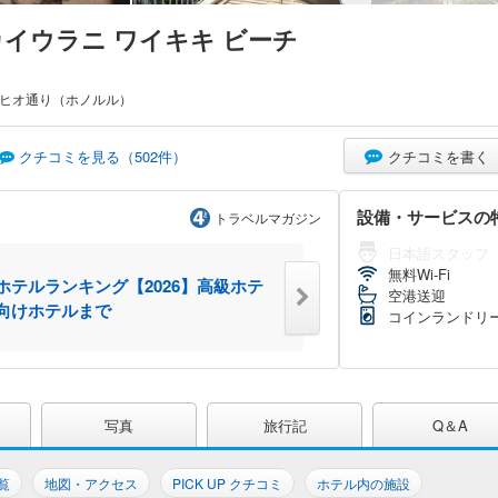
カイウラニ ワイキキ ビーチ
クヒオ通り（ホノルル）
クチコミを書く
クチコミを見る（
502
件）
設備・サービスの
トラベルマガジン
日本語スタッフ
無料Wi-Fi
ホテルランキング【2026】高級ホテ
空港送迎
向けホテルまで
コインランドリ
写真
旅行記
Q＆A
覧
地図・アクセス
PICK UP クチコミ
ホテル内の施設