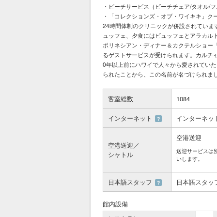
・ビーチサービス（ビーチチェア/タオル/
・「コレクションズ・オブ・ワイキキ」ク
24時間体制のクリニックが併設されてい
ュッフェ、夕食にはビュッフェとアラカル
ポリネシアン・ディナー＆カクテルショー
るゲストサービスが受けられます。カルチ
0年以上前にハワイで人々から愛されてい
られたことから、この名前が名づけられま
客室総数
1084
インターネット
インターネッ
？
空港送迎
空港送迎／
送迎サービスは
シャトル
いします。
日本語スタッフ
日本語スタッ
？
館内設備