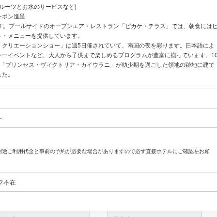
フルーツとお水のサービスなど)
ーポン進呈
ます。プールサイドのオープンエア・レストラン「ピカケ・テラス」では、朝食には
ト・メニューを提供しています。
「クリエーションショー」は週5日催されていて、南国の夜を彩ります。日本語によ
ャーイベントなど、大人から子供まで楽しめるプログラムが豊富に揃っています。1
た「プリンセス・ヴィクトリア・カイウラニ」が幼少期を過ごした領地の跡地に建て
した。
ト
別途ご利用代金と事前の予約が必要な場合がありますので必ず直接ホテルにご確認をお願
フ不在