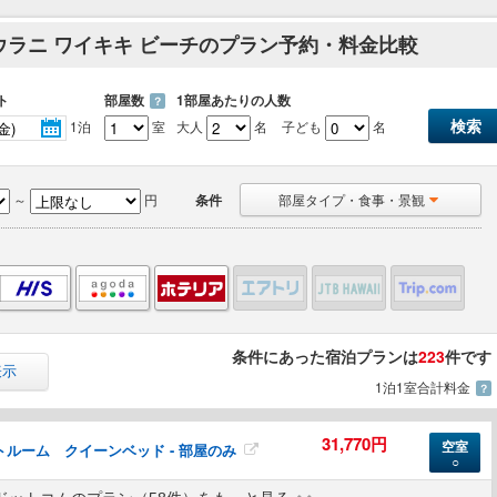
ウラニ ワイキキ ビーチのプラン予約・料金比較
ト
部屋数
1部屋あたりの人数
？
1泊
室
大人
名
子ども
名
～
円
条件
部屋タイプ・食事・景観
条件にあった宿泊プランは
223
件です
表示
1泊1室合計料金
？
31,770円
空室
トルーム クイーンベッド - 部屋のみ
○