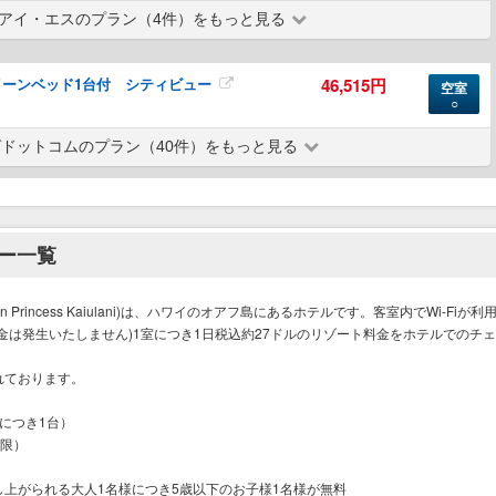
アイ・エスのプラン（4件）をもっと見る
ーンベッド1台付 シティビュー
46,515円
空室
○
ドットコムのプラン（40件）をもっと見る
ー一覧
n Princess Kaiulani)は、ハワイのオアフ島にあるホテルです。客室内でWi-Fiが利
金は発生いたしません)1室につき1日税込約27ドルのリゾート料金をホテルでのチェ
。
れております。
につき1台）
制限）
上がられる大人1名様につき5歳以下のお子様1名様が無料