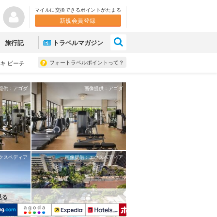
マイルに交換できるポイントがたまる
新規会員登録
×
旅行記
トラベルマガジン
フォートラベルポイントって？
キ ビーチ
提供：アゴダ
画像提供：アゴダ
クスペディア
画像提供：エクスペディア
見る