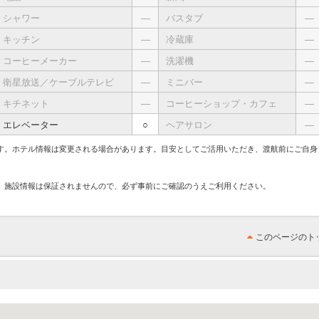
シャワー
―
バスタブ
―
キッチン
―
冷蔵庫
―
コーヒーメーカー
―
洗濯機
―
衛星放送／ケーブルテレビ
―
ミニバー
―
キチネット
―
コーヒーショップ・カフェ
―
エレベーター
○
ヘアサロン
―
す。ホテル情報は変更される場合があります。目安としてご活用いただき、渡航前にご自身
、施設情報は保証されませんので、必ず事前にご確認のうえご利用ください。
このページのト