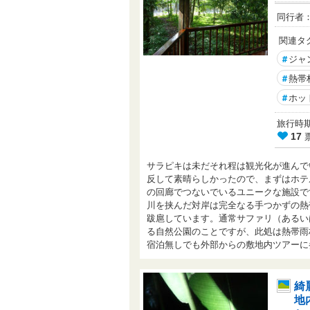
同行者
関連タ
#
ジャ
#
熱帯
#
ホッ
旅行時期： 
17
サラピキは未だそれ程は観光化が進んで
反して素晴らしかったので、まずはホテ
の回廊でつないでいるユニークな施設で
川を挟んだ対岸は完全なる手つかずの熱
跋扈しています。通常サファリ（あるい
る自然公園のことですが、此処は熱帯雨
宿泊無しでも外部からの敷地内ツアーに参
綺
地