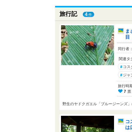
旅行記
4
件
ま
目
同行者
関連タ
#
コス
#
ジャ
旅行時期： 
票
7
野生のヤドクガエル「ブルージーンズ
コ
は