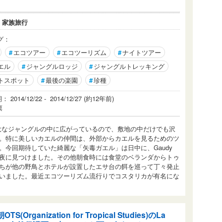
：
家族旅行
グ：
#
エコツアー
#
エコツーリズム
#
ナイトツアー
エル
#
ジャングルロッジ
#
ジャングルトレッキング
トスポット
#
最後の楽園
#
珍種
2014/12/22 - 2014/12/27 (約12年前)
票
の敷地は広大なジャングルの中に広がっているので、敷地の中だけでも沢
。特に美しいカエルの仲間は、外部からカエルを見るためのツ
。今回期待していた綺麗な「矢毒ガエル」は日中に、Gaudy
 Flogは夜に見つけました。その他朝食時には食堂のベランダからトゥ
ちが他の野鳥とホテルが設置したエサ台の餌を巡って丁々発止
いました。最近エコツーリズム流行りでコスタリカが有名にな
OTS(Organization for Tropical Studies)のLa