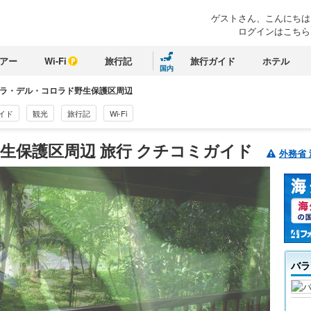
ゲストさん、
こんにちは
ログインはこちら
アー
Wi-Fi
旅行記
旅行ガイド
ホテル
国内
ラ・デル・コロラド野生保護区周辺
イド
観光
旅行記
Wi-Fi
生保護区周辺 旅行 クチコミガイド
外務省
バラ