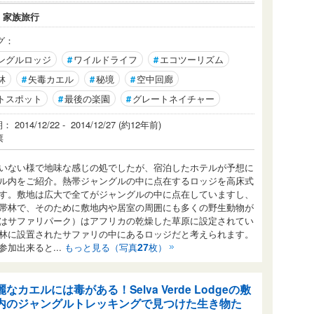
：
家族旅行
グ：
ングルロッジ
#
ワイルドライフ
#
エコツーリズム
林
#
矢毒カエル
#
秘境
#
空中回廊
トスポット
#
最後の楽園
#
グレートネイチャー
2014/12/22 - 2014/12/27 (約12年前)
票
いない様で地味な感じの処でしたが、宿泊したホテルが予想に
ル内をご紹介。熱帯ジャングルの中に点在するロッジを高床式
す。敷地は広大で全てがジャングルの中に点在していますし、
帯林で、そのために敷地内や居室の周囲にも多くの野生動物が
はサファリパーク）はアフリカの乾燥した草原に設定されてい
林に設置されたサファリの中にあるロッジだと考えられます。
加出来ると...
もっと見る（写真
枚）
27
麗なカエルには毒がある！Selva Verde Lodgeの敷
内のジャングルトレッキングで見つけた生き物た