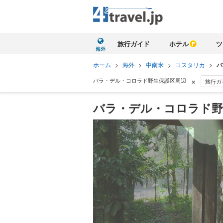
旅行ガイド
ホテル
ツ
海外
ホーム
>
海外
>
中南米
>
コスタリカ
>
バ
×
バラ・デル・コロラド野生保護区周辺
旅行ガ
バラ・デル・コロラド野