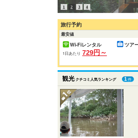
1
2
3
4
旅行予約
最安値
Wi-Fiレンタル
ツア
729円～
1日あたり
観光
1
クチコミ人気ランキング
件