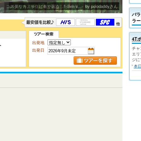
コスタリカ、サラピキで宿泊したSelva...
綺麗なカエルには毒がある！Selva V...
by polodaddyさん
by polodaddyさん
バラ
ラー
4T
出発地
ー
チャ
出発日
エリ
ジに
本