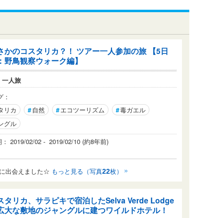
さかのコスタリカ？！ ツアー一人参加の旅 【5日
：野鳥観察ウォーク編】
：
一人旅
グ：
タリカ
#
自然
#
エコツーリズム
#
毒ガエル
ングル
2019/02/02 - 2019/02/10 (約8年前)
」に出会えました☆
もっと見る（写真
枚）
22
スタリカ、サラピキで宿泊したSelva Verde Lodge
広大な敷地のジャングルに建つワイルドホテル！