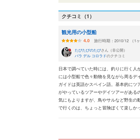
クチコミ（1）
観光用の小型船
旅行時期：2010/12 （
4.0
たびたびのたび
さん（非公開）
バラ デル コロラド
のクチコミ
日本で調べていた時には、釣りに行く人
には小型船で色々動物を見ながら周るデ
ガイドは英語かスペイン語。基本的にツ
がやっているツアーやデイツアーがある
気にもよりますが、鳥やサルなど野生の
で行くのは、ちょっと冒険ぽくて楽しか