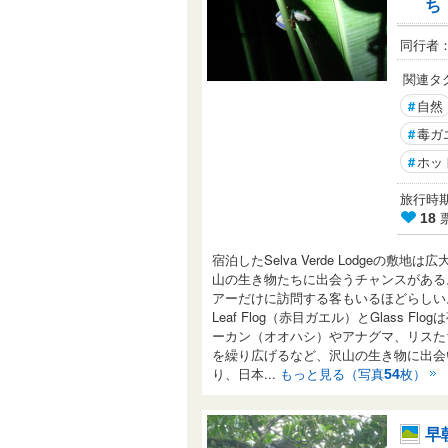
ち
同行者
関連タ
#
自然
#
毒ガ
#
ホッ
旅行時期： 
18
宿泊したSelva Verde Lodge
山の生き物たちに出会うチャンスがある
アーだけに訪問する客もいるほどらしい
Leaf Flog（赤目ガエル）とGlass
ーカン（オオハシ）やアナグマ、リスた
を繰り広げるなど、沢山の生き物に出会
り、日本...
もっと見る（写真
枚）
54
早朝