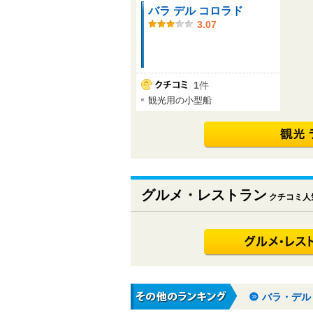
バラ デル コロラド
3.07
1
件
観光用の小型船
グルメ・レストラン
クチコミ人
バラ・デル