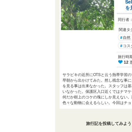
S
を
同行者
関連タ
#
自然
#
コス
旅行時期： 
12
サラピキの近所にOTSと云う熱帯学習
早朝から出かけてみた。然し残念な事に
を見る事は出来なかった。スタッフは基
いなかった。保護区入口近くではナマケ
何だか樹上のコケの塊にしか見えない。
色々な動物に会えるらしい。今回はチ
旅行記を投稿してみよう