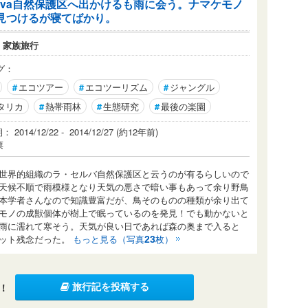
elva自然保護区へ出かけるも雨に会う。ナマケモノ
見つけるが寝てばかり。
：
家族旅行
グ：
#
エコツアー
#
エコツーリズム
#
ジャングル
タリカ
#
熱帯雨林
#
生態研究
#
最後の楽園
2014/12/22 - 2014/12/27 (約12年前)
票
の世界的組織のラ・セルバ自然保護区と云うのが有るらしいので
天候不順で雨模様となり天気の悪さで暗い事もあって余り野鳥
本学者さんなので知識豊富だが、鳥そのものの種類が余り出て
モノの成獣個体が樹上で眠っているのを発見！でも動かないと
雨に濡れて寒そう。天気が良い日であれば森の奥まで入ると
ョット残念だった。
もっと見る（写真
枚）
23
！
旅行記を投稿する