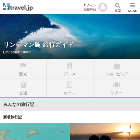
ログイン
新規登録
検索
MENU
リンデマン島 旅行ガイド
Lindeman Island
観光
グルメ
ショッピング
交通
ホテル
ツアー
みんなの旅行記
新着旅行記