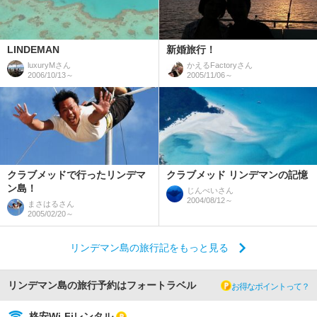
LINDEMAN
新婚旅行！
luxuryM
さん
かえるFactory
さん
2006/10/13～
2005/11/06～
クラブメッドで行ったリンデマ
クラブメッド リンデマンの記憶
ン島！
じんべい
さん
2004/08/12～
まさはる
さん
2005/02/20～
リンデマン島の旅行記をもっと見る
リンデマン島の旅行予約はフォートラベル
お得なポイントって？
格安Wi-Fiレンタル