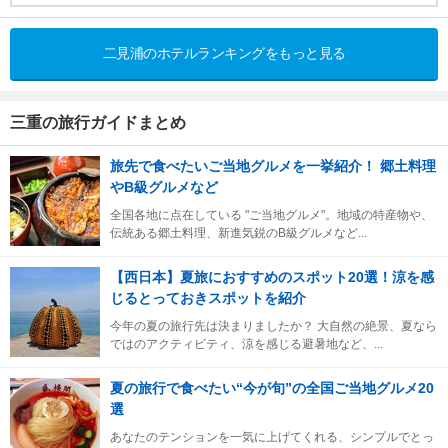
二見浦のホテルランキングをもっと見る
三重の旅行ガイドまとめ
旅先で食べたいご当地グルメを一挙紹介！ 郷土料理
やB級グルメなど
全国各地に点在している "ご当地グルメ"。地域の特産物や、
伝統ある郷土料理、新進気鋭のB級グルメなど...
【西日本】夏旅におすすめのスポット20選！涼を感
じるとっておきスポットを紹介
今年の夏の旅行先は決まりましたか？ 大自然の絶景、夏なら
ではのアクティビティ、涼を感じる避暑地など、...
夏の旅行で食べたい“今が旬”の全国ご当地グルメ20
選
あなたのテンションを一気に上げてくれる、シンプルでとっ