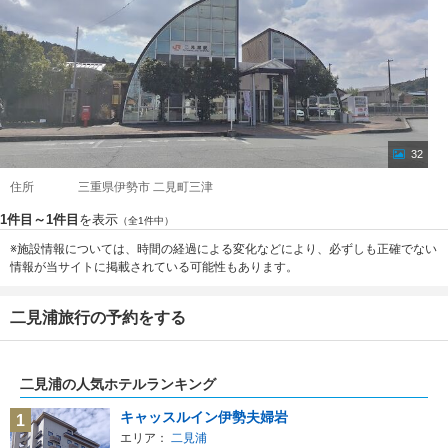
32
住所
三重県伊勢市 二見町三津
1件目～1件目
を表示
（全1件中）
※施設情報については、時間の経過による変化などにより、必ずしも正確でない
情報が当サイトに掲載されている可能性もあります。
二見浦旅行の予約をする
二見浦の人気ホテルランキング
キャッスルイン伊勢夫婦岩
1
エリア：
二見浦