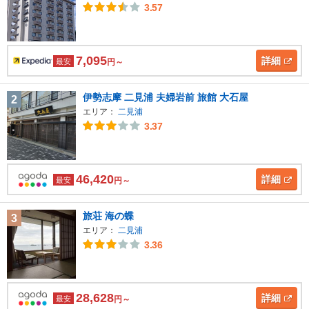
3.57
7,095
詳細
最安
円～
伊勢志摩 二見浦 夫婦岩前 旅館 大石屋
2
エリア：
二見浦
3.37
46,420
詳細
最安
円～
旅荘 海の蝶
3
エリア：
二見浦
3.36
28,628
詳細
最安
円～