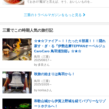
ておきの“魔法”と言えば、そう、おいしいものを...
三重のトラベルマガジンをもっと見る
三重でこの時期人気の旅行記
☆★☆ファイア～！！たった６部屋！！！隠れ
家す・ぎ・る『伊勢志摩TEPPANオーベルジュ
CaroCaro 鳥羽浦別邸』☆★☆
鳥羽（三重）
2025/08/17～
by
多良さん
秋旅の始まりは鳥羽から！
鳥羽（三重）
2025/10/26～
by
norisaさん
和歌山城から伊賀上野城を経てバブリーなリゾ
ートホテルへ！