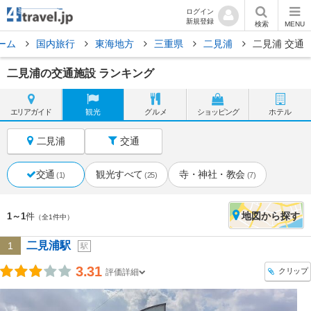
ログイン
新規登録
検索
MENU
ーム
国内旅行
東海地方
三重県
二見浦
二見浦 交通
二見浦の交通施設 ランキング
エリア
ガイド
観光
グルメ
ショッピング
ホテル
二見浦
交通
交通
観光すべて
寺・神社・教会
(1)
(25)
(7)
地図
から探す
1～1
件
（全1件中）
二見浦駅
1
駅
3.31
クリップ
評価詳細