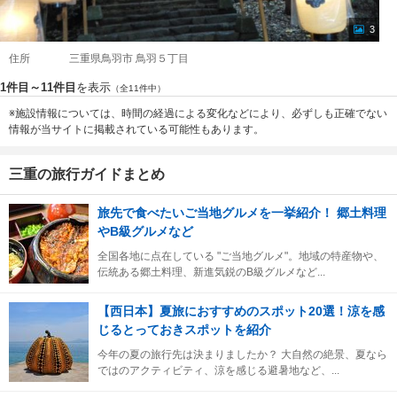
3
住所
三重県鳥羽市 鳥羽５丁目
1件目～11件目
を表示
（全11件中）
※施設情報については、時間の経過による変化などにより、必ずしも正確でない
情報が当サイトに掲載されている可能性もあります。
三重の旅行ガイドまとめ
旅先で食べたいご当地グルメを一挙紹介！ 郷土料理
やB級グルメなど
全国各地に点在している "ご当地グルメ"。地域の特産物や、
伝統ある郷土料理、新進気鋭のB級グルメなど...
【西日本】夏旅におすすめのスポット20選！涼を感
じるとっておきスポットを紹介
今年の夏の旅行先は決まりましたか？ 大自然の絶景、夏なら
ではのアクティビティ、涼を感じる避暑地など、...