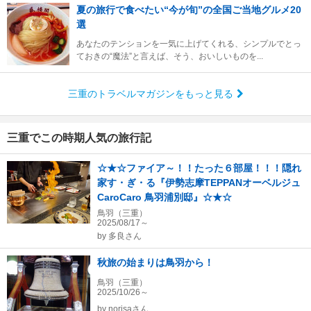
夏の旅行で食べたい“今が旬”の全国ご当地グルメ20
選
あなたのテンションを一気に上げてくれる、シンプルでとっ
ておきの“魔法”と言えば、そう、おいしいものを...
三重のトラベルマガジンをもっと見る
三重でこの時期人気の旅行記
☆★☆ファイア～！！たった６部屋！！！隠れ
家す・ぎ・る『伊勢志摩TEPPANオーベルジュ
CaroCaro 鳥羽浦別邸』☆★☆
鳥羽（三重）
2025/08/17～
by
多良さん
秋旅の始まりは鳥羽から！
鳥羽（三重）
2025/10/26～
by
norisaさん