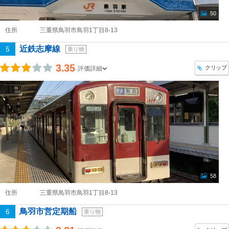
50
住所
三重県鳥羽市鳥羽1丁目8-13
近鉄志摩線
5
乗り物
3.35
クリップ
評価詳細
58
住所
三重県鳥羽市鳥羽1丁目8-13
鳥羽市営定期船
6
乗り物