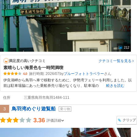
212
満足度の高いクチコミ
クチコミ一覧
を見る
素晴らしい海景色を一時間満喫
旅行時期: 2026/07
by
ブルーフォトトラベラー
4.0
伊良湖岬から鳥羽へ車で移動するために、伊勢湾フェリーを利用しました。以
前は駐車場脇にあった乗船券売り場がなくなり、駐車場の
続きを読む
住所
三重県鳥羽市鳥羽1484-111
鳥羽湾めぐり遊覧船
3
乗り物
3.36
クリップ
評価詳細