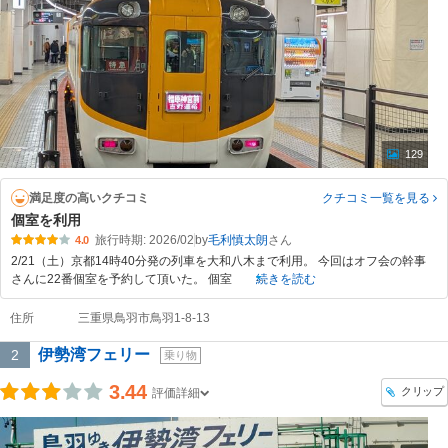
129
満足度の高いクチコミ
クチコミ一覧
を見る
個室を利用
旅行時期: 2026/02
by
毛利慎太朗
4.0
2/21（土）京都14時40分発の列車を大和八木まで利用。 今回はオフ会の幹事
さんに22番個室を予約して頂いた。 個室
続きを読む
住所
三重県鳥羽市鳥羽1-8-13
伊勢湾フェリー
2
乗り物
3.44
クリップ
評価詳細