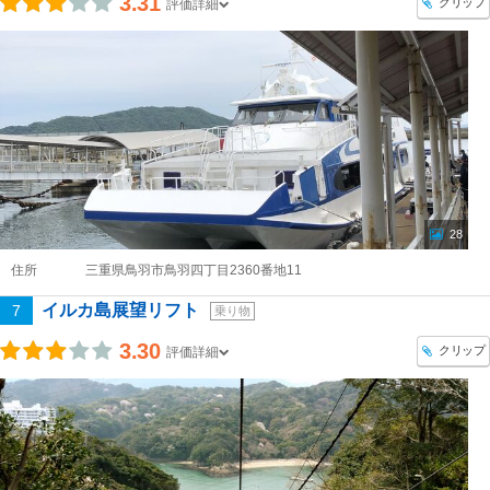
3.31
クリップ
評価詳細
28
住所
三重県鳥羽市鳥羽四丁目2360番地11
イルカ島展望リフト
7
乗り物
3.30
クリップ
評価詳細