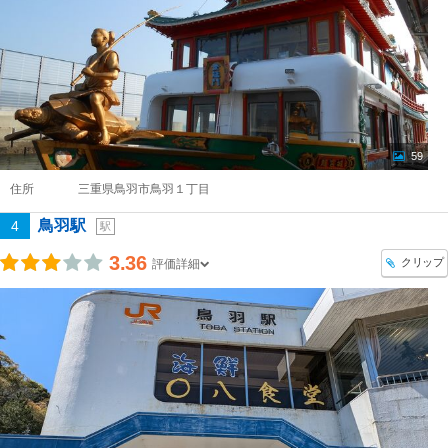
59
住所
三重県鳥羽市鳥羽１丁目
鳥羽駅
4
駅
3.36
クリップ
評価詳細