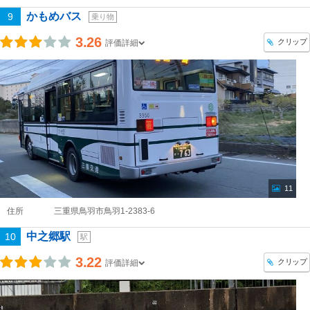
かもめバス
9
乗り物
3.26
クリップ
評価詳細
11
住所
三重県鳥羽市鳥羽1-2383-6
中之郷駅
10
駅
3.22
クリップ
評価詳細