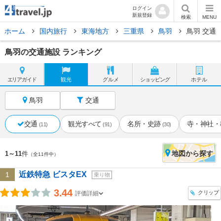
ログイン
新規登録
検索
MENU
ホーム
国内旅行
東海地方
三重県
鳥羽
鳥羽 交通
鳥羽の交通施設 ランキング
エリア
ガイド
観光
グルメ
ショッピング
ホテル
鳥羽
交通
交通
観光すべて
名所・史跡
寺・神社・
(11)
(91)
(30)
地図
から探す
1～11
件
（全11件中）
近鉄特急 ビスタEX
1
乗り物
3.44
クリップ
評価詳細