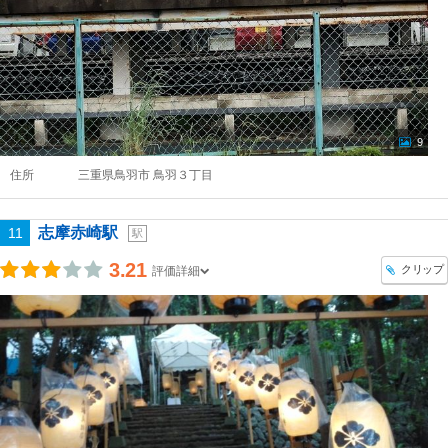
9
住所
三重県鳥羽市 鳥羽３丁目
志摩赤崎駅
11
駅
3.21
クリップ
評価詳細