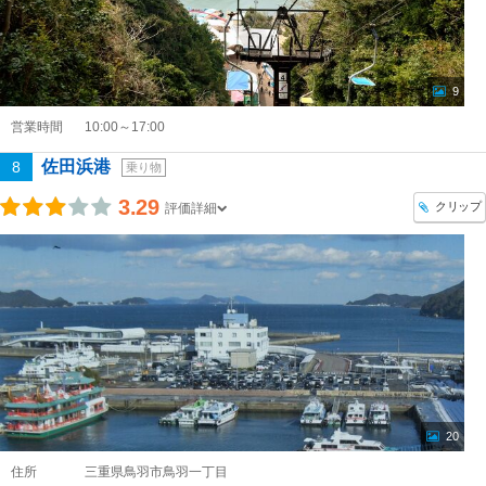
9
営業時間
10:00～17:00
佐田浜港
8
乗り物
3.29
クリップ
評価詳細
20
住所
三重県鳥羽市鳥羽一丁目