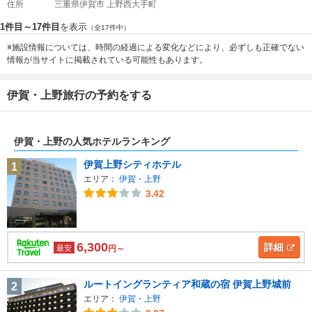
住所
三重県伊賀市 上野西大手町
1件目～17件目
を表示
（全17件中）
※施設情報については、時間の経過による変化などにより、必ずしも正確でない
情報が当サイトに掲載されている可能性もあります。
伊賀・上野旅行の予約をする
伊賀・上野の人気ホテルランキング
伊賀上野シティホテル
1
エリア：
伊賀・上野
3.42
6,300
詳細
最安
円～
ルートイングランティア和蔵の宿 伊賀上野城前
2
エリア：
伊賀・上野