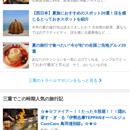
伝統ある郷土料理、新進気鋭のB級グルメなど...
【西日本】夏旅におすすめのスポット20選！涼を感
じるとっておきスポットを紹介
今年の夏の旅行先は決まりましたか？ 大自然の絶景、夏なら
ではのアクティビティ、涼を感じる避暑地など、...
夏の旅行で食べたい“今が旬”の全国ご当地グルメ20
選
あなたのテンションを一気に上げてくれる、シンプルでとっ
ておきの“魔法”と言えば、そう、おいしいものを...
三重のトラベルマガジンをもっと見る
三重でこの時期人気の旅行記
☆★☆ファイア～！！たった６部屋！！！隠れ
家す・ぎ・る『伊勢志摩TEPPANオーベルジュ
CaroCaro 鳥羽浦別邸』☆★☆