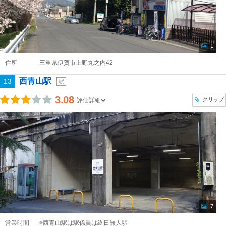
1
住所
三重県伊賀市上野丸之内42
西青山駅
13
駅
3.08
クリップ
評価詳細
7
営業時間
※西青山駅は駅係員は終日無人駅