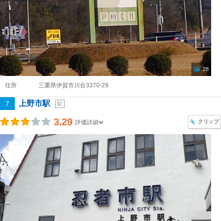
28
住所
三重県伊賀市川合3370-29
上野市駅
7
駅
3.29
クリップ
評価詳細