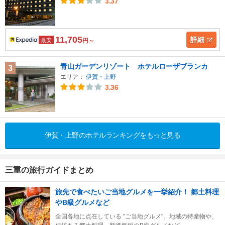
3.37
11,705
詳細
最安
円～
青山ガーデンリゾート ホテルローザブランカ
3
エリア：
伊賀・上野
3.36
伊賀・上野のホテルランキングをもっと見る
三重の旅行ガイドまとめ
旅先で食べたいご当地グルメを一挙紹介！ 郷土料理
やB級グルメなど
全国各地に点在している "ご当地グルメ"。地域の特産物や、