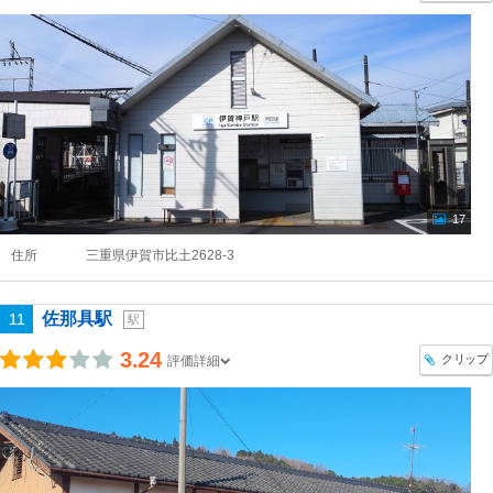
17
住所
三重県伊賀市比土2628-3
佐那具駅
11
駅
3.24
クリップ
評価詳細