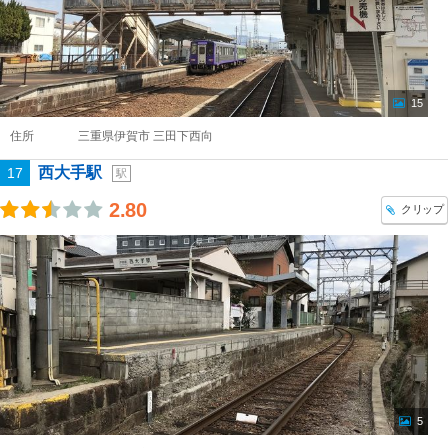
15
住所
三重県伊賀市 三田下西向
西大手駅
17
駅
2.80
クリップ
5