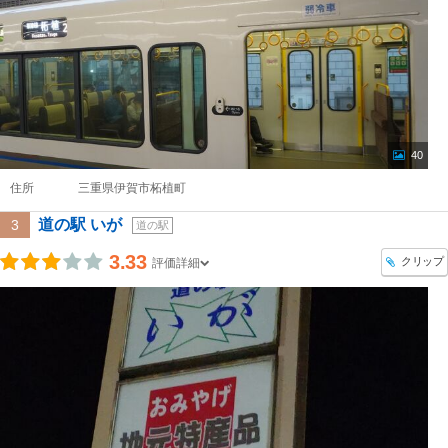
40
住所
三重県伊賀市柘植町
道の駅 いが
3
道の駅
3.33
クリップ
評価詳細