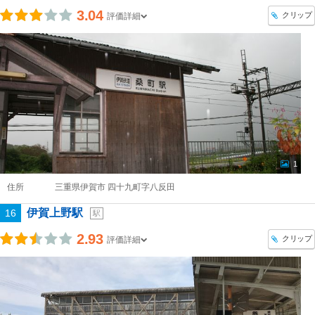
3.04
クリップ
評価詳細
1
住所
三重県伊賀市 四十九町字八反田
伊賀上野駅
16
駅
2.93
クリップ
評価詳細