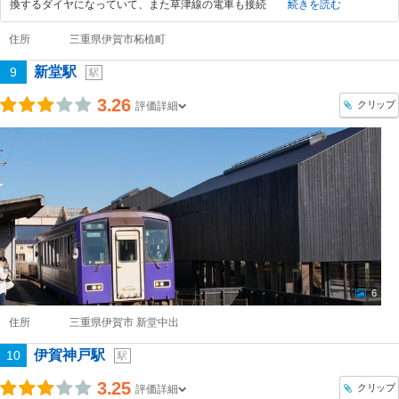
換するダイヤになっていて、また草津線の電車も接続
続きを読む
住所
三重県伊賀市柘植町
新堂駅
9
駅
3.26
クリップ
評価詳細
6
住所
三重県伊賀市 新堂中出
伊賀神戸駅
10
駅
3.25
クリップ
評価詳細