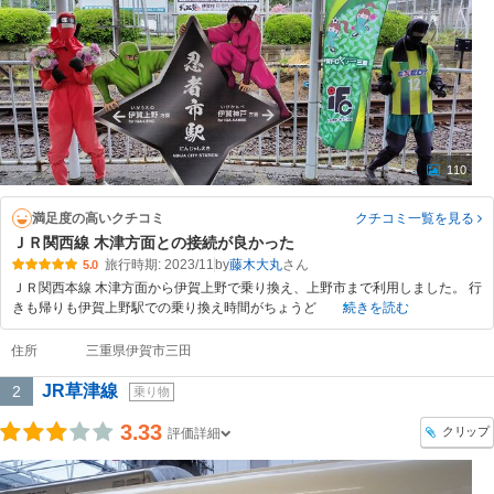
110
満足度の高いクチコミ
クチコミ一覧
を見る
ＪＲ関西線 木津方面との接続が良かった
旅行時期: 2023/11
by
藤木大丸
5.0
ＪＲ関西本線 木津方面から伊賀上野で乗り換え、上野市まで利用しました。 行
きも帰りも伊賀上野駅での乗り換え時間がちょうど
続きを読む
住所
三重県伊賀市三田
JR草津線
2
乗り物
3.33
クリップ
評価詳細