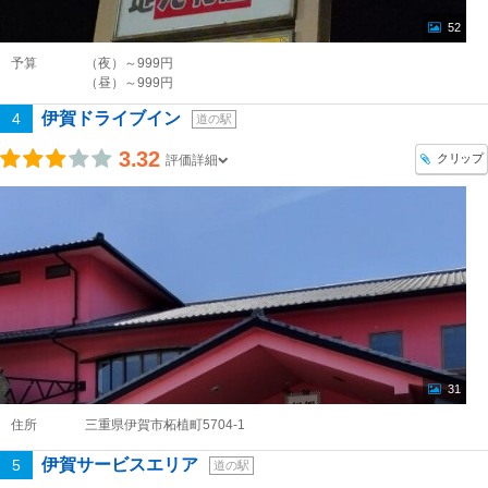
52
予算
（夜）～999円
（昼）～999円
伊賀ドライブイン
4
道の駅
3.32
クリップ
評価詳細
31
住所
三重県伊賀市柘植町5704-1
伊賀サービスエリア
5
道の駅