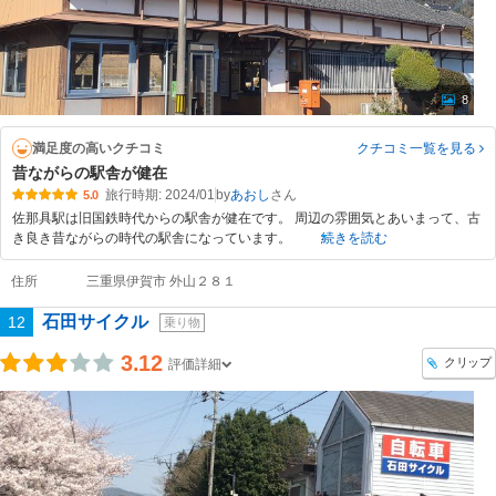
8
満足度の高いクチコミ
クチコミ一覧
を見る
昔ながらの駅舎が健在
旅行時期: 2024/01
by
あおし
5.0
佐那具駅は旧国鉄時代からの駅舎が健在です。 周辺の雰囲気とあいまって、古
き良き昔ながらの時代の駅舎になっています。
続きを読む
住所
三重県伊賀市 外山２８１
石田サイクル
12
乗り物
3.12
クリップ
評価詳細