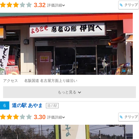
3.32
クリップ
評価詳細
47
アクセス
名阪国道 名古屋方面上り線沿い
もっと見る
道の駅 あやま
6
道の駅
3.30
クリップ
評価詳細