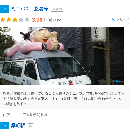
ミニバス 忍者号
14
乗り物
3.08
クリップ
評価詳細
1
忍者が屋根の上に乗っている１５人乗りのミニバス。市街地を観光ボランティ
ア「語り部の会」会員が案内します。(有料。詳しくはお問い合わせください。
続きを見る
住所
三重県伊賀市内
桑町駅
15
駅