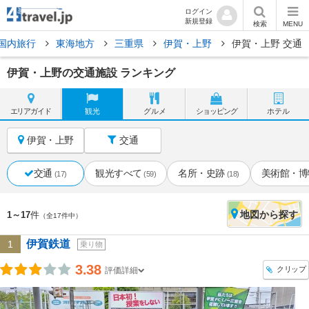
ログイン
新規登録
検索
MENU
国内旅行
東海地方
三重県
伊賀・上野
伊賀・上野 交通
伊賀・上野の交通施設 ランキング
エリア
ガイド
観光
グルメ
ショッピング
ホテル
伊賀・上野
交通
交通
観光すべて
名所・史跡
美術館・博
(17)
(59)
(18)
地図
から探す
1～17
件
（全17件中）
伊賀鉄道
1
乗り物
3.38
クリップ
評価詳細