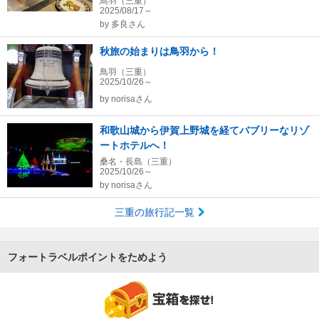
鳥羽（三重）
2025/08/17～
by
多良さん
秋旅の始まりは鳥羽から！
鳥羽（三重）
2025/10/26～
by
norisaさん
和歌山城から伊賀上野城を経てバブリーなリゾ
ートホテルへ！
桑名・長島（三重）
2025/10/26～
by
norisaさん
三重の旅行記一覧
フォートラベルポイントをためよう