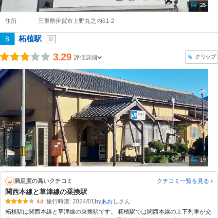
25
住所
三重県伊賀市上野丸之内61-2
柘植駅
8
駅
3.29
クリップ
評価詳細
19
満足度の高いクチコミ
クチコミ一覧
を見る
関西本線と草津線の乗換駅
旅行時期: 2024/01
by
あおし
4.0
柘植駅は関西本線と草津線の乗換駅です。 柘植駅では関西本線の上下列車が交