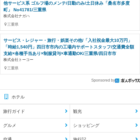
他サービス系 ゴルフ場のメンテ/日勤のみ/土日休み「桑名市多度
町」 No41781/三重県
株式会社ナガハ
三重県
サービス・レジャー・旅行・娯楽その他/「入社祝金最大10万円」
「時給1,540円」四日市市内の工場内サポートスタッフ/交通費全額
支給×各種手当あり×制服貸与×車通勤OK/三重県/四日市市
株式会社トーコー
三重県
Sponsored by
ホテル
旅行ガイド
観光
グルメ
ショッピング
交通
旅行記