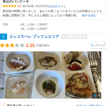
幸せのパンケーキ
旅行時期: 2024/03
by
おばさん
5.0
閉店前の時間に伺いました。あたりが暗くなってきていたため外観からとても
綺麗な雰囲気です。中に入ると個室になっており周囲が気
続きを読む
予算
（夜）1,000～1,999円
（昼）1,000～1,999円
コッコラーレ ブッフェエリア
5
グルメ・レストラン
3.35
クリップ
評価詳細
74
満足度の高いクチコミ
クチコミ一覧
を見る