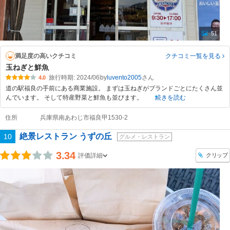
51
満足度の高いクチコミ
クチコミ一覧
を見る
玉ねぎと鮮魚
旅行時期: 2024/06
by
luvento2005
4.0
道の駅福良の手前にある商業施設。 まずは玉ねぎがブランドごとにたくさん並
んでいます。 そして特産野菜と鮮魚も並びます。
続きを読む
住所
兵庫県南あわじ市福良甲1530-2
絶景レストラン うずの丘
10
グルメ・レストラン
3.34
クリップ
評価詳細