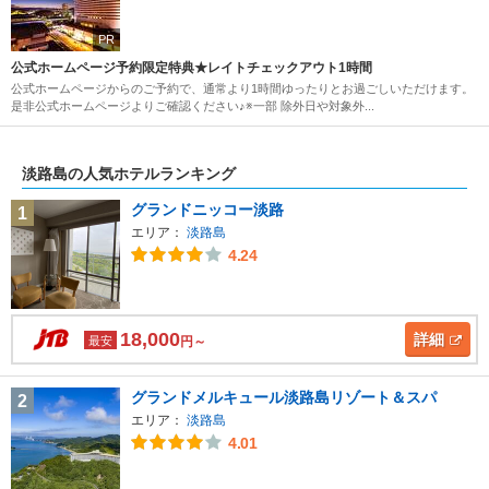
PR
公式ホームページ予約限定特典★レイトチェックアウト1時間
公式ホームページからのご予約で、通常より1時間ゆったりとお過ごしいただけます。
是非公式ホームページよりご確認ください♪※一部 除外日や対象外...
淡路島の人気ホテルランキング
グランドニッコー淡路
1
エリア：
淡路島
4.24
18,000
詳細
最安
円～
グランドメルキュール淡路島リゾート＆スパ
2
エリア：
淡路島
4.01