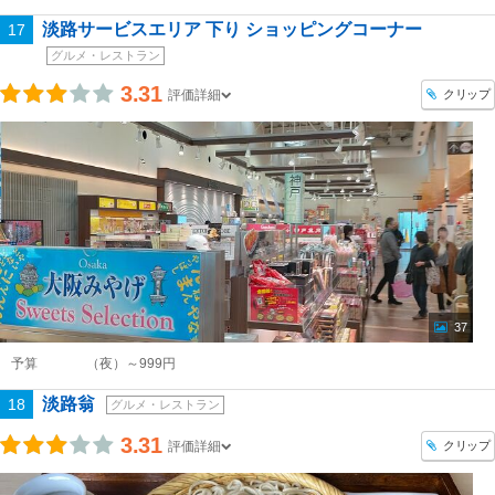
淡路サービスエリア 下り ショッピングコーナー
17
グルメ・レストラン
3.31
クリップ
評価詳細
37
予算
（夜）～999円
淡路翁
18
グルメ・レストラン
3.31
クリップ
評価詳細