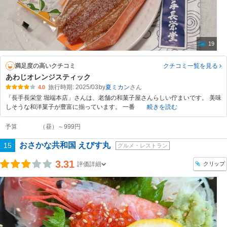
19
満足度の高いクチコミ
クチコミ一覧
を見る
あわじオレンジスティック
旅行時期: 2025/03
by
夏ミカン
4.0
「長手長栄堂 堀端本店」さんは、老舗の和菓子屋さんらしい佇まいです。 美味
しそうな和洋菓子が豊富に揃っています。 一番
続きを読む
予算
（昼）～999円
おさかな共和国 えびす丸
15
グルメ・レストラン
3.31
クリップ
評価詳細