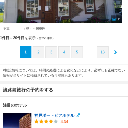
11
予算
（昼）～999円
1件目～20件目
を表示
（全253件中）
…
1
2
3
4
5
13
※施設情報については、時間の経過による変化などにより、必ずしも正確でない
情報が当サイトに掲載されている可能性もあります。
淡路島旅行の予約をする
注目のホテル
神戸ポートピアホテル
4.34