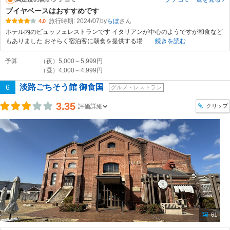
ブイヤベースはおすすめです
旅行時期: 2024/07
by
らぼ
4.0
ホテル内のビュッフェレストランです イタリアンが中心のようですが和食など
もありました おそらく宿泊客に朝食を提供する場
続きを読む
予算
（夜）5,000～5,999円
（昼）4,000～4,999円
淡路ごちそう館 御食国
6
グルメ・レストラン
3.35
クリップ
評価詳細
61