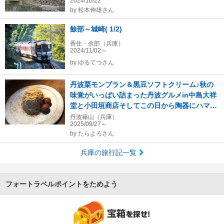
2024/10/22
by
松本伸雄さん
餘部～城崎( 1/2)
香住・余部（兵庫）
2024/11/02～
by
ゆるてつさん
丹波栗モンブラン＆黒豆ソフトクリーム♪秋の
味覚がいっぱい詰まった丹波グルメin中島大祥
堂と小田垣商店そしてこの日から陶器にハマっ
た♪
丹波篠山（兵庫）
2025/09/27～
by
たらよろさん
兵庫の旅行記一覧
フォートラベルポイントをためよう