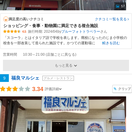
57
満足度の高いクチコミ
クチコミ一覧
を見る
ショッピング・食事・動物園に満足できる複合施設
旅行時期: 2024/04
by
ブルーフォトトラベラー
4.5
「スコーラ」とはイタリア語で学校を表します。廃校になったのじま小学校の
校舎を一部改装して造られた施設です。かつての運動場に
続きを読む
営業時間
10:30～21:00 (店舗ごとに異なる)
もっと見る
福良マルシェ
9
グルメ・レストラン
3.34
クリップ
評価詳細