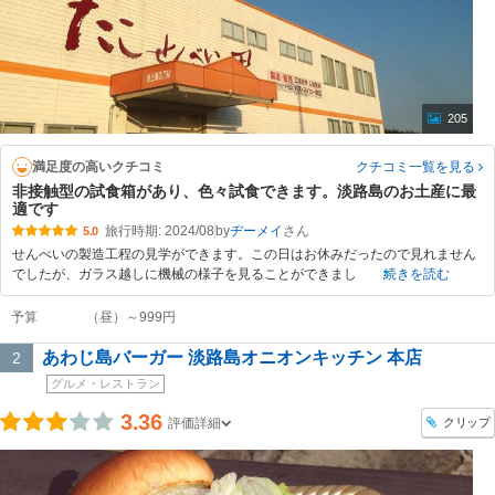
205
満足度の高いクチコミ
クチコミ一覧
を見る
非接触型の試食箱があり、色々試食できます。淡路島のお土産に最
適です
旅行時期: 2024/08
by
ヂーメイ
5.0
せんべいの製造工程の見学ができます。この日はお休みだったので見れません
でしたが、ガラス越しに機械の様子を見ることができまし
続きを読む
予算
（昼）～999円
あわじ島バーガー 淡路島オニオンキッチン 本店
2
グルメ・レストラン
3.36
クリップ
評価詳細