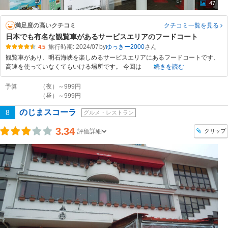
47
満足度の高いクチコミ
クチコミ一覧
を見る
日本でも有名な観覧車があるサービスエリアのフードコート
旅行時期: 2024/07
by
ゆっきー2000
4.5
観覧車があり、明石海峡を楽しめるサービスエリアにあるフードコートです、
高速を使っていなくてもいける場所です。 今回は
続きを読む
予算
（夜）～999円
（昼）～999円
のじまスコーラ
8
グルメ・レストラン
3.34
クリップ
評価詳細