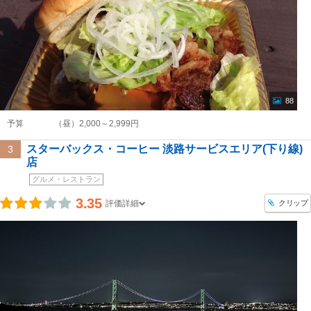
88
予算
（昼）2,000～2,999円
スターバックス・コーヒー 淡路サービスエリア(下り線)
3
店
グルメ・レストラン
3.35
クリップ
評価詳細