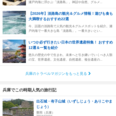
瀬戸内海に浮かぶ「淡路島」。神話や自然、グルメ...
【2026年】淡路島の観光＆グルメ情報！遊びも食も
大満喫するおすすめ22選
今、話題の淡路島で人気の観光＆グルメスポットを紹介。瀬
戸内海で一番大きな島「淡路島」。一番大きいとい...
いつか必ず行きたい日本の世界遺産特集！ おすすめ
12選＆一覧を紹介
悠久の歴史の中で生まれ、未来へと引き継いでいくべき人類
の宝、世界遺産。文化遺産、自然遺産、複合遺産の...
兵庫のトラベルマガジンをもっと見る
兵庫でこの時期人気の旅行記
出石城・有子山城（いずしじょう・ありこやま
じょう）
豊岡（兵庫）