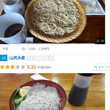
31
予算
（昼）1,000～1,999円
山武水産
19
グルメ・レストラン
3.31
クリップ
評価詳細