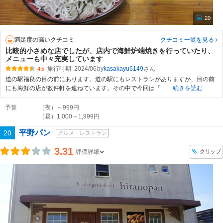
20
満足度の高いクチコミ
クチコミ一覧
を見る
比較的小さめな店でしたが、店内で海鮮炉端焼きを行っていたり、
メニューも中々充実しています
旅行時期: 2024/06
by
kasakayu6149
4.5
道の駅福良の目の前にあります。道の駅にもレストランがありますが、目の前
にも海鮮の店が数件軒を連ねています。その中で今回は「
続きを読む
予算
（夜）～999円
（昼）1,000～1,999円
平野パン
20
グルメ・レストラン
3.31
クリップ
評価詳細