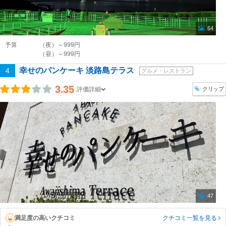
64
予算
（夜）～999円
（昼）～999円
幸せのパンケーキ 淡路島テラス
4
グルメ・レストラン
3.35
クリップ
評価詳細
47
満足度の高いクチコミ
クチコミ一覧
を見る