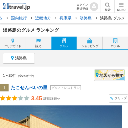
ログイン
新規登録
検索
MENU
ム
国内旅行
近畿地方
兵庫県
淡路島
淡路島 グルメ
淡路島のグルメ ランキング
エリア
ガイド
観光
グルメ
ショッピング
ホテル
淡路島
地図
から探す
1～20
件
（全253件中）
たこせんべいの里
1
グルメ・レストラン
3.45
クリップ
評価詳細