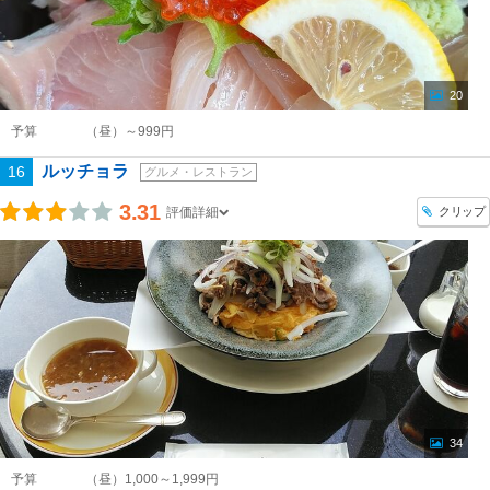
20
予算
（昼）～999円
ルッチョラ
16
グルメ・レストラン
3.31
クリップ
評価詳細
34
予算
（昼）1,000～1,999円