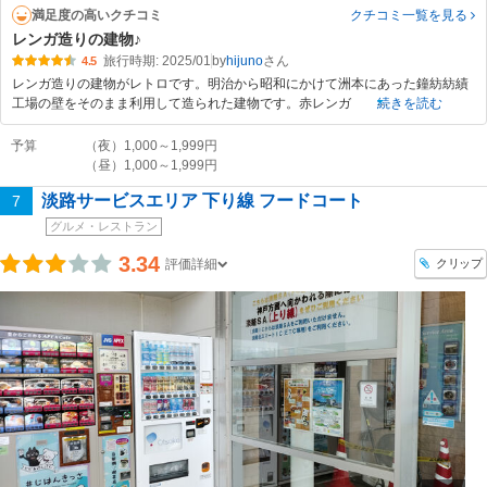
満足度の高いクチコミ
クチコミ一覧
を見る
レンガ造りの建物♪
旅行時期: 2025/01
by
hijuno
4.5
レンガ造りの建物がレトロです。明治から昭和にかけて洲本にあった鐘紡紡績
工場の壁をそのまま利用して造られた建物です。赤レンガ
続きを読む
予算
（夜）1,000～1,999円
（昼）1,000～1,999円
淡路サービスエリア 下り線 フードコート
7
グルメ・レストラン
3.34
クリップ
評価詳細