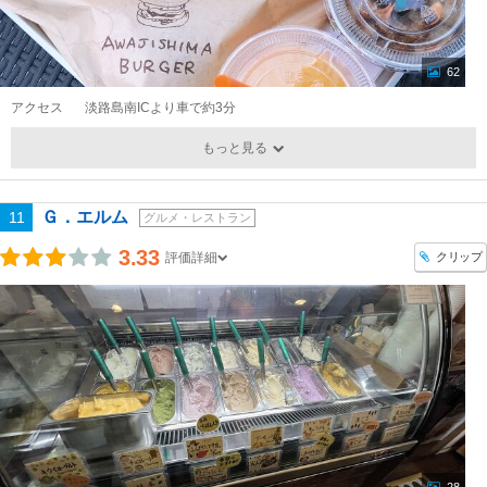
62
アクセス
淡路島南ICより車で約3分
もっと見る
Ｇ．エルム
11
グルメ・レストラン
3.33
クリップ
評価詳細
28