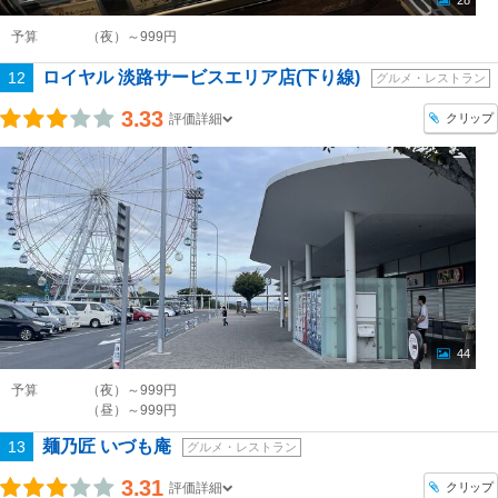
予算
（夜）～999円
ロイヤル 淡路サービスエリア店(下り線)
12
グルメ・レストラン
3.33
クリップ
評価詳細
44
予算
（夜）～999円
（昼）～999円
麺乃匠 いづも庵
13
グルメ・レストラン
3.31
クリップ
評価詳細