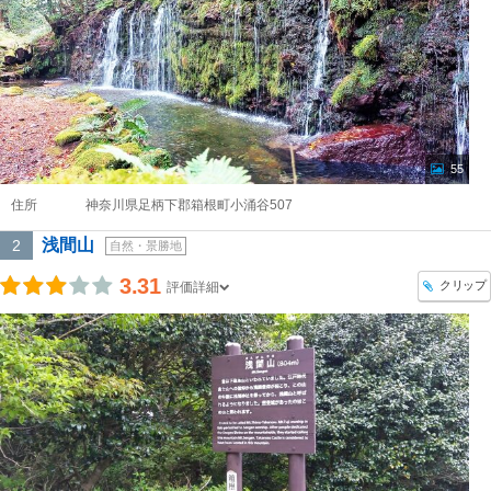
55
住所
神奈川県足柄下郡箱根町小涌谷507
浅間山
2
自然・景勝地
3.31
クリップ
評価詳細