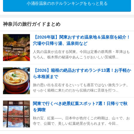
小涌谷温泉のホテルランキングをもっと見る
神奈川の旅行ガイドまとめ
【2026年版】関東おすすめ温泉地＆温泉宿を紹介！
穴場や日帰り湯、温泉街など
人気の温泉が点在する関東。今回は定番の群馬県・草津はも
ちろん、栃木県の秘湯やあんこうがおいしい茨城県...
【2026】箱根の絶品おすすめランチ13選！お手軽か
ら本格派まで
旅の思い出を左右するといっても過言ではない旅先ランチ。
せっかく箱根に来たのだから伝統の味に舌鼓を打つ...
関東で行くべき絶景紅葉スポット7選！日帰りで秋
を満喫
秋の宝、紅葉――。日本中が色付くこの時期は、山々で、お
寺で、公園で、美しい紅葉絶景が見られます。今回...