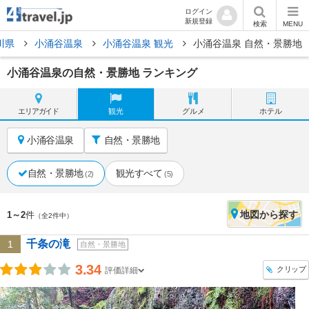
ログイン
新規登録
検索
MENU
川県
小涌谷温泉
小涌谷温泉 観光
小涌谷温泉 自然・景勝地
小涌谷温泉の自然・景勝地 ランキング
エリア
ガイド
観光
グルメ
ホテル
小涌谷温泉
自然・景勝地
自然・景勝地
観光すべて
(2)
(5)
地図
から探す
1～2
件
（全2件中）
千条の滝
1
自然・景勝地
3.34
クリップ
評価詳細