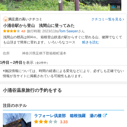
39
満足度の高いクチコミ
クチコミ一覧
を見る
小涌谷駅から登山 浅間山に登ってみた
旅行時期: 2023/11
by
Tom Sawyer
4.0
浅間山の標高は804ｍ。 箱根登山鉄道の駅からすぐに登れる山、健脚でなくて
も山頂まで簡単に登れます。 いろいろなコース
続きを読む
住所
神奈川県足柄下郡箱根町湯本
1件目～2件目
を表示
（全2件中）
※施設情報については、時間の経過による変化などにより、必ずしも正確でない
情報が当サイトに掲載されている可能性もあります。
小涌谷温泉旅行の予約をする
注目のホテル
ラフォーレ倶楽部 箱根強羅 湯の棲
3.33