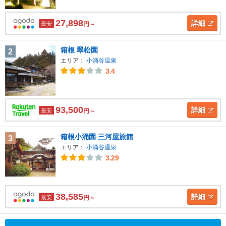
27,898
詳細
最安
円～
箱根 翠松園
2
エリア：
小涌谷温泉
3.4
93,500
詳細
最安
円～
箱根小涌園 三河屋旅館
3
エリア：
小涌谷温泉
3.29
38,585
詳細
最安
円～