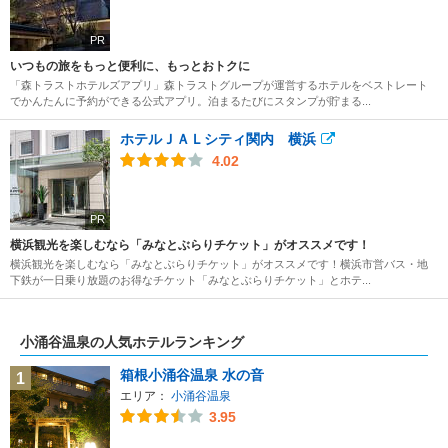
PR
いつもの旅をもっと便利に、もっとおトクに
「森トラストホテルズアプリ」森トラストグループが運営するホテルをベストレート
でかんたんに予約ができる公式アプリ。泊まるたびにスタンプが貯まる...
ホテルＪＡＬシティ関内 横浜
4.02
PR
横浜観光を楽しむなら「みなとぶらりチケット」がオススメです！
横浜観光を楽しむなら「みなとぶらりチケット」がオススメです！横浜市営バス・地
下鉄が一日乗り放題のお得なチケット「みなとぶらりチケット」とホテ...
小涌谷温泉の人気ホテルランキング
箱根小涌谷温泉 水の音
1
エリア：
小涌谷温泉
3.95