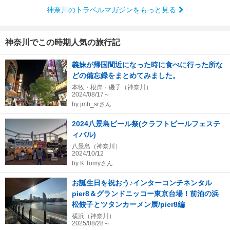
神奈川のトラベルマガジンをもっと見る
神奈川でこの時期人気の旅行記
義妹が帰国間近になった時に食べに行った所な
どの備忘録をまとめてみました。
本牧・根岸・磯子（神奈川）
2024/08/17～
by
jmb_srさん
2024八景島ビール祭(クラフトビールフェステ
ィバル)
八景島（神奈川）
2024/10/12
by
K.Tomyさん
お誕生日を祝おう♪インターコンチネンタル
pier8＆グランドニッコー東京台場！前泊の浜
松餃子とツタンカーメン展/pier8編
横浜（神奈川）
2025/08/28～