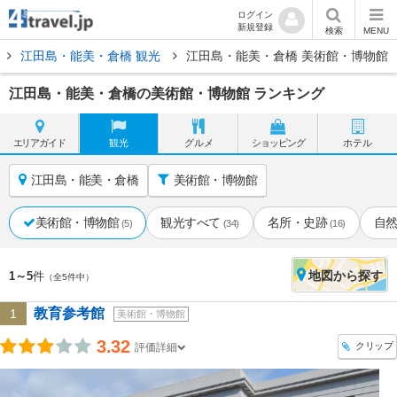
ログイン
新規登録
検索
MENU
江田島・能美・倉橋 観光
江田島・能美・倉橋 美術館・博物館
江田島・能美・倉橋の美術館・博物館 ランキング
エリア
ガイド
観光
グルメ
ショッピング
ホテル
江田島・能美・倉橋
美術館・博物館
美術館・博物館
観光すべて
名所・史跡
自
(5)
(34)
(16)
地図
から探す
1～5
件
（全5件中）
教育参考館
1
美術館・博物館
3.32
クリップ
評価詳細