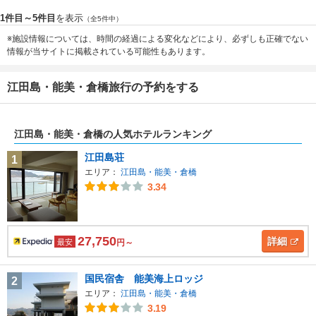
1件目～5件目
を表示
（全5件中）
※施設情報については、時間の経過による変化などにより、必ずしも正確でない
情報が当サイトに掲載されている可能性もあります。
江田島・能美・倉橋旅行の予約をする
江田島・能美・倉橋の人気ホテルランキング
江田島荘
1
エリア：
江田島・能美・倉橋
3.34
27,750
詳細
最安
円～
国民宿舎 能美海上ロッジ
2
エリア：
江田島・能美・倉橋
3.19