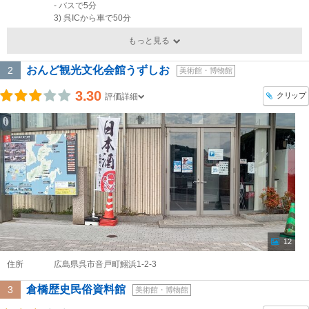
- バスで5分
3) 呉ICから車で50分
もっと見る
おんど観光文化会館うずしお
2
美術館・博物館
3.30
クリップ
評価詳細
12
住所
広島県呉市音戸町鰯浜1-2-3
倉橋歴史民俗資料館
3
美術館・博物館