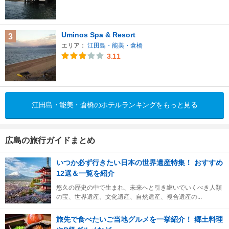
Uminos Spa & Resort
3
エリア：
江田島・能美・倉橋
3.11
江田島・能美・倉橋のホテルランキングをもっと見る
広島の旅行ガイドまとめ
いつか必ず行きたい日本の世界遺産特集！ おすすめ
12選＆一覧を紹介
悠久の歴史の中で生まれ、未来へと引き継いでいくべき人類
の宝、世界遺産。文化遺産、自然遺産、複合遺産の...
旅先で食べたいご当地グルメを一挙紹介！ 郷土料理