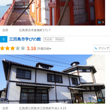
5
住所
広島県呉市倉橋町171-7
江田島市学びの館
5
美術館・博物館
3.16
クリップ
評価詳細
2
住所
広島県江田島市江田島町中央1-3-23