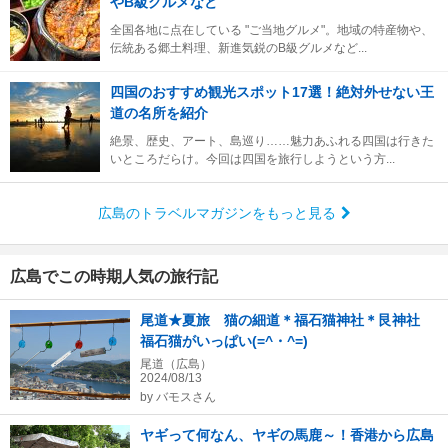
やB級グルメなど
全国各地に点在している "ご当地グルメ"。地域の特産物や、
伝統ある郷土料理、新進気鋭のB級グルメなど...
四国のおすすめ観光スポット17選！絶対外せない王
道の名所を紹介
絶景、歴史、アート、島巡り……魅力あふれる四国は行きた
いところだらけ。今回は四国を旅行しようという方...
広島のトラベルマガジンをもっと見る
広島でこの時期人気の旅行記
尾道★夏旅 猫の細道＊福石猫神社＊艮神社
福石猫がいっぱい(=^・^=)
尾道（広島）
2024/08/13
by
バモスさん
ヤギって何なん、ヤギの馬鹿～！香港から広島