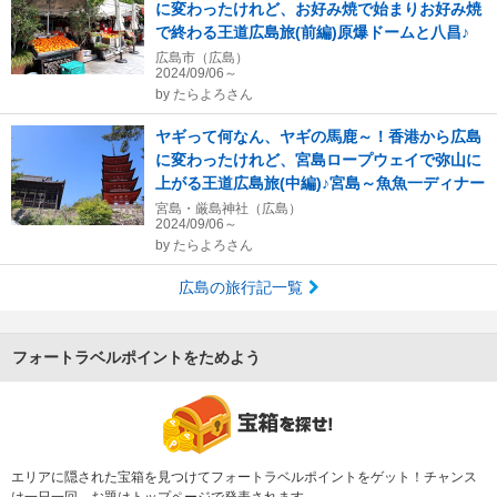
に変わったけれど、お好み焼で始まりお好み焼
で終わる王道広島旅(前編)原爆ドームと八昌♪
広島市（広島）
2024/09/06～
by
たらよろさん
ヤギって何なん、ヤギの馬鹿～！香港から広島
に変わったけれど、宮島ロープウェイで弥山に
上がる王道広島旅(中編)♪宮島～魚魚一ディナー
宮島・厳島神社（広島）
2024/09/06～
by
たらよろさん
広島の旅行記一覧
フォートラベルポイントをためよう
エリアに隠された宝箱を見つけてフォートラベルポイントをゲット！チャンス