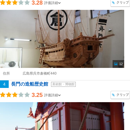
3.28
クリップ
評価詳細
12
住所
広島県呉市倉橋町440
長門の造船歴史館
4
美術館・博物館
3.25
クリップ
評価詳細