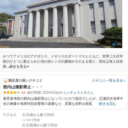
21
かつてアメリカのアナポリス、イギリスのダートマスとともに、世界三大兵学
校のひとつに数えられた頃の赤レンガの建物がそのまま残り、現在は海上自衛
隊
続きを見る
満足度の高いクチコミ
クチコミ一覧
を見る
館内は撮影禁止・・・
旅行時期: 2024/12
by
チュンチュ３１９
4.0
教育参考館の館内は撮影禁止になっていたので残念でしたが、広瀬武夫海軍中
佐の胸像や海軍特別攻撃隊の遺書など、貴重な資料を観覧
続きを読む
アクセス
1) 呉港から船で20分
- バスで5分
2) 広島港から船で25分