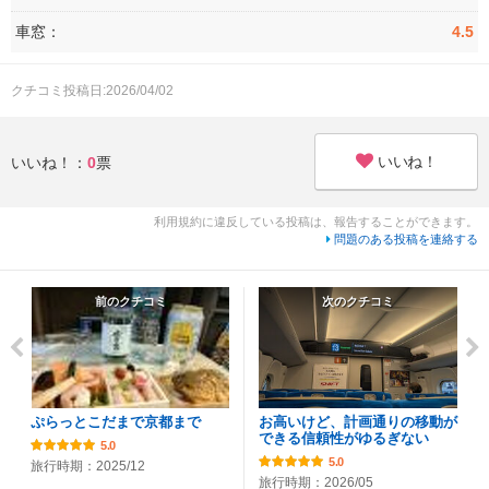
車窓：
4.5
クチコミ投稿日:2026/04/02
いいね！
いいね！：
0
票
利用規約に違反している投稿は、報告することができます。
問題のある投稿を連絡する
前のクチコミ
次のクチコミ
ぷらっとこだまで京都まで
お高いけど、計画通りの移動が
できる信頼性がゆるぎない
5.0
5.0
旅行時期：2025/12
旅行時期：2026/05