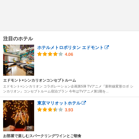
注目のホテル
ホテルメトロポリタン エドモント
4.06
PR
エドモント×シンカリオンコンセプトルーム
エドモント×シンカリオン コラボレーション企画第5弾 TVアニメ『新幹線変形ロボ シ
ンカリオン』コンセプトルーム宿泊プラン 今年はTVアニメ第1期を...
東京マリオットホテル
3.93
PR
お部屋で楽しむスパークリングワインとご朝食