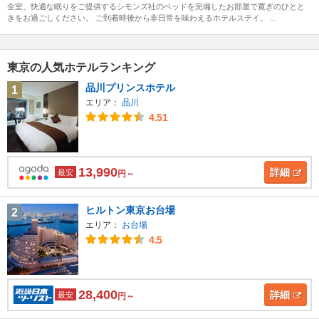
全室、快適な眠りをご提供するシモンズ社のベッドを完備したお部屋で寛ぎのひとと
きをお過ごしください。 ご到着時後から非日常を味わえるホテルステイ。 ...
東京の人気ホテルランキング
品川プリンスホテル
1
エリア：
品川
4.51
13,990
詳細
最安
円～
ヒルトン東京お台場
2
エリア：
お台場
4.5
28,400
詳細
最安
円～