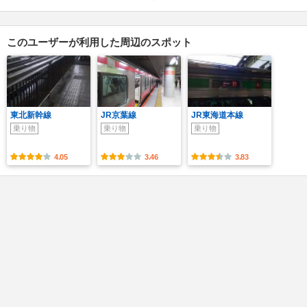
このユーザーが利用した周辺のスポット
東北新幹線
JR京葉線
JR東海道本線
乗り物
乗り物
乗り物
4.05
3.46
3.83