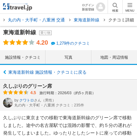
ログイン
新規登録
検索
MENU
洲
丸の内・大手町・八重洲 交通
東海道新幹線
クチコミ詳細
東海道新幹線
乗り物
4.20
1,279件のクチコミ
施設情報・クチコミ
写真
地図・周辺情報
東海道新幹線 施設情報・クチコミに戻る
久しぶりのグリーン席
4.5
旅行時期：2026/03（約5ヶ月前）
by
クワトロ
さん
（男性）
丸の内・大手町・八重洲 クチコミ：235件
久しぶりに東京までの移動で東海道新幹線のグリーン席で移動
しました。途中の名古屋駅では混雑の影響で、約５分の遅れが
発生してしまいました。ゆったりとしたシートに座っての移動