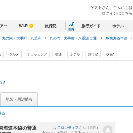
ゲストさん、
こんにちは
ログインはこちら
アー
Wi-Fi
旅行記
旅行ガイド
ホテル
国内
丸の内・大手町・八重洲
丸の内・大手町・八重洲 交通
JR東海道本線
光
グルメ
ショッピング
交通
ホテル
旅行記
Q＆A
コミ
地図・周辺情報
戻る
の東海道本線の普通
by
フロンティア
さん
（男性）
丸の内・大手町・八重洲 クチコミ：