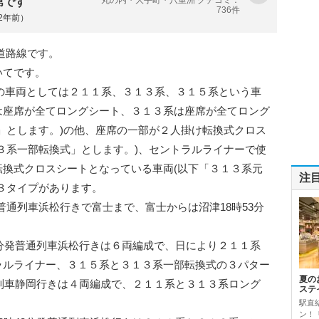
第です
736件
約2年前）
道路線です。
いてです。
用の車両としては２１１系、３１３系、３１５系という車
は座席が全てロングシート、３１３系は座席が全てロング
」とします。)の他、座席の一部が２人掛け転換式クロス
３系一部転換式」とします。)、セントラルライナーで使
換式クロスシートとなっている車両(以下「３１３系元
注
３タイプがあります。
分発普通列車浜松行きで富士まで、富士からは沼津18時53分
。
分発普通列車浜松行きは６両編成で、日により２１１系
ラルライナー、３１５系と３１３系一部転換式の３パター
夏の
通列車静岡行きは４両編成で、２１１系と３１３系ロング
ステ
駅直
ン！