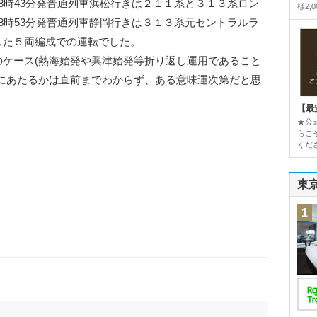
時43分発普通列車浜松行きは２１１系と３１３系ロン
様2,
8時53分発普通列車静岡行きは３１３系元セントラルラ
した５両編成での運転でした。
ケース(熱海始発や興津始発等折り返し運用であること
にあたるかは直前までわからず、ある意味運次第だと思
【最
★公
らこ
くだ
東
1