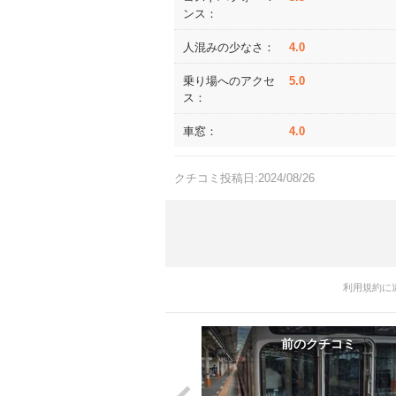
ンス：
人混みの少なさ：
4.0
乗り場へのアクセ
5.0
ス：
車窓：
4.0
クチコミ投稿日:2024/08/26
利用規約に
前のクチコミ