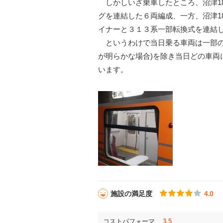
しかしいざ乗車したところ、沼津18
グを連結した６両編成、一方、沼津1
イナーと３１３系一部転換式を連結
というわけで当日乗る車両は一部の
が明らかな場合)を除き当日どの車両
います。
施設の満足度
4.0
コストパフォーマ
3.5