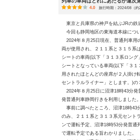
列車の車両はどれにあたるか運次
4.0
旅行時期：2024/08（
東京と兵庫県の神戸を結ぶJRの鉄
今回も静岡地区の東海道本線につ
2024年８月25日現在、普通列車
両が使用され、２１１系と３１５系
シートの車両(以下「３１３系ロング
シートとなっている車両(以下「３１
用されたほとんどの座席が２人掛け転
セントラルライナー」とします。)の
2024年８月25日に沼津18時43
発普通列車静岡行きを利用しました
事前に調べたところ、沼津18時43
のみ、２１１系と３１３系元セント
ンで運転予定、沼津18時53分発普
で運転予定である旨わかりました。