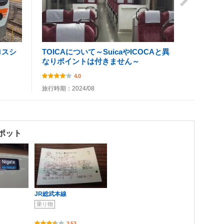
ロスシ
TOICAについて～SuicaやICOCAと異
なりポイントは付きません～
4.0
旅行時期：2024/08
ポット
JR総武本線
乗り物
3.53