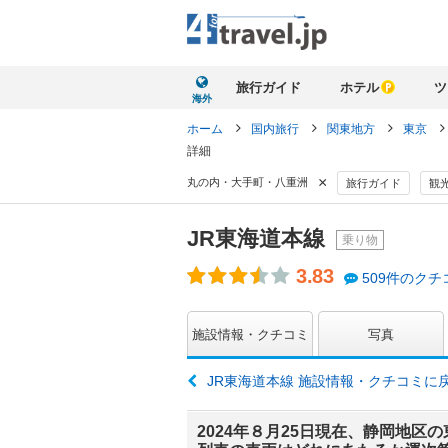
旅行ガイド
ホテル
ツ
海外
ホーム
国内旅行
関東地方
東京
詳細
×
丸の内・大手町・八重洲
旅行ガイド
観
JR東海道本線
乗り物
3.83
509件のクチ
施設情報・クチコミ
写真
JR東海道本線 施設情報・クチコミに
2024年８月25日現在、静岡地区