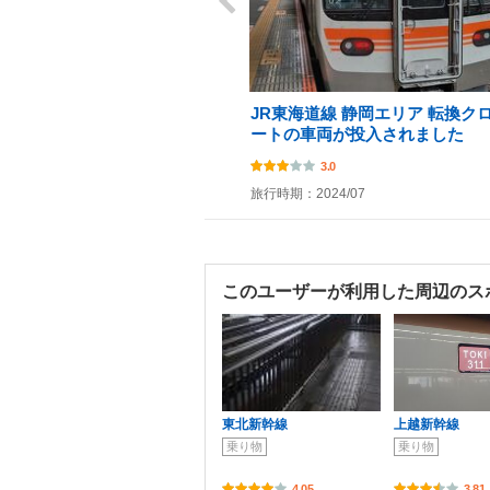
JR東海道線 静岡エリア 転換ク
ートの車両が投入されました
3.0
旅行時期：2024/07
このユーザーが利用した周辺のス
東北新幹線
上越新幹線
乗り物
乗り物
4.05
3.81