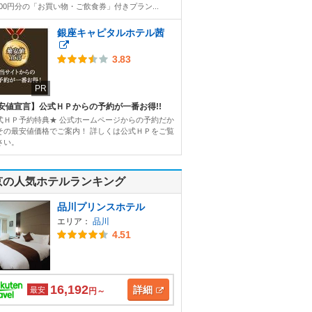
000円分の「お買い物・ご飲食券」付きプラン...
銀座キャピタルホテル茜
3.83
PR
安値宣言】公式ＨＰからの予約が一番お得!!
式ＨＰ予約特典★ 公式ホームページからの予約だか
その最安値価格でご案内！ 詳しくは公式ＨＰをご覧
さい。
京の人気ホテルランキング
品川プリンスホテル
エリア：
品川
4.51
16,192
詳細
最安
円～