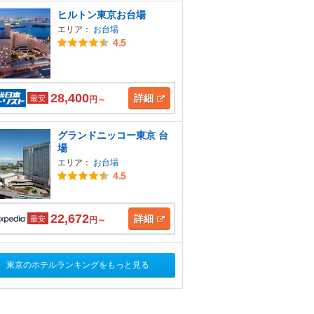
ヒルトン東京お台場
エリア：
お台場
4.5
28,400
詳細
最安
円～
グランドニッコー東京 台
場
エリア：
お台場
4.5
22,672
詳細
最安
円～
東京のホテルランキングをもっと見る