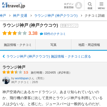
ログイン
新規登録
検索
MENU
神戸
神戸 交通
ラウンジ神戸 (神戸クウコウ)
クチコミ詳細
ラウンジ神戸 (神戸クウコウ)
空港ラウンジ
3.38
69件のクチコミ
施設情報・クチコミ
写真
地図・周辺情報
ラウンジ神戸 (神戸クウコウ) 施設情報・クチコミに戻る
ラウンジ神戸
3.5
旅行時期：2024/05（約2年前）
by
worldspan
さん
（男性）
神戸 クチコミ：26件
神戸空港内にあるカードラウンジ。あまり知られていないの
か、飛行機の乗客に比して意外とラウンジ神戸を利用している
人は少ないな、と感じた。ジュースバーは一般的なものだが、