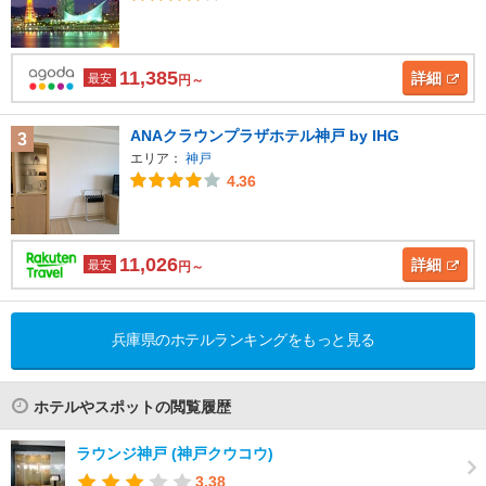
11,385
詳細
最安
円～
ANAクラウンプラザホテル神戸 by IHG
3
エリア：
神戸
4.36
11,026
詳細
最安
円～
兵庫県のホテルランキングをもっと見る
ホテルやスポットの閲覧履歴
ラウンジ神戸 (神戸クウコウ)
3.38