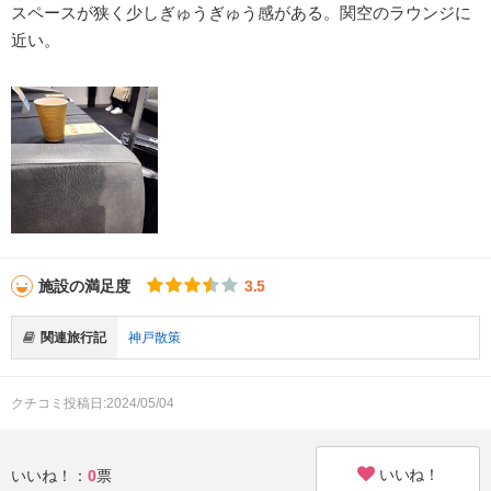
スペースが狭く少しぎゅうぎゅう感がある。関空のラウンジに
近い。
施設の満足度
3.5
関連旅行記
神戸散策
クチコミ投稿日:2024/05/04
いいね！
いいね！：
0
票