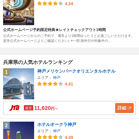
4.34
PR
公式ホームページ予約限定特典★レイトチェックアウト1時間
公式ホームページからのご予約で、通常より1時間ゆったりとお過ごしいただけます。
是非公式ホームページよりご確認ください♪ ※一部 除外日や対象外の...
兵庫県の人気ホテルランキング
神戸メリケンパークオリエンタルホテル
1
エリア：
神戸
4.41
11,620
詳細
最安
円～
ホテルオークラ神戸
2
エリア：
神戸
4.39