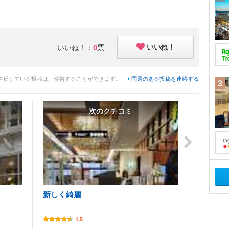
いいね！
いいね！：
0
票
違反している投稿は、報告することができます。
問題のある投稿を連絡する
3
次のクチコミ
新しく綺麗
4.5