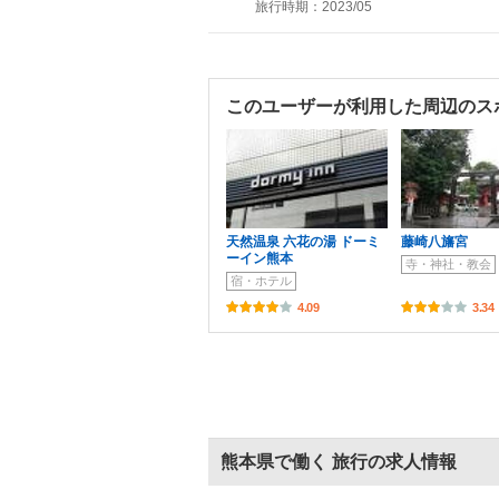
旅行時期：2023/05
このユーザーが利用した周辺のス
天然温泉 六花の湯 ドーミ
藤崎八旛宮
ーイン熊本
寺・神社・教会
宿・ホテル
4.09
3.34
熊本県で働く 旅行の求人情報