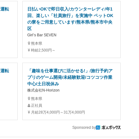
ス運転
日払いOKで即日収入/カウンターレディ/年1
回、楽しい「社員旅行」を実施中 ペットOK
の寮をご用意しています/熊本県/熊本市中央
区
Girl’s Bar SEVEN
熊本県
時給2,500円～
ス運転
「趣味を仕事選びに活かせる!」/旅行予約ア
プリのゲーム開発/未経験歓迎/コツコツ作業
中心/土日祝休み
株式会社N-Horizon
熊本県
正社員
月給28万4,000円～31万4,000円
Sponsored by