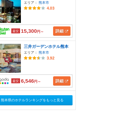
エリア：
熊本市
4.03
15,300
詳細
最安
円～
三井ガーデンホテル熊本
エリア：
熊本市
3.92
6,546
詳細
最安
円～
熊本県のホテルランキングをもっと見る