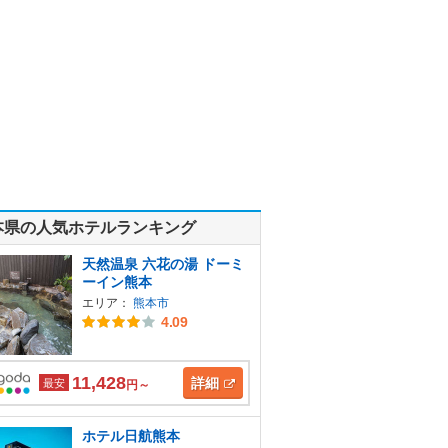
本県の人気ホテルランキング
天然温泉 六花の湯 ドーミ
ーイン熊本
エリア：
熊本市
4.09
11,428
詳細
最安
円～
ホテル日航熊本