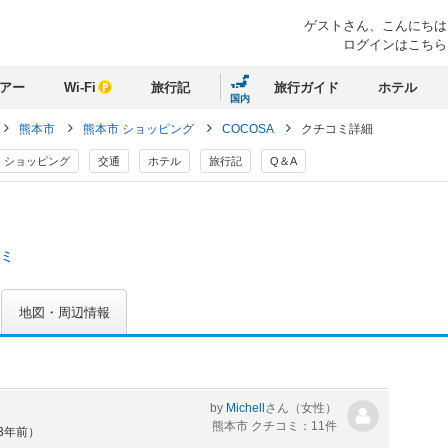
ゲストさん、
こんにちは
ログインはこちら
アー
Wi-Fi
旅行記
旅行ガイド
ホテル
国内
熊本市
熊本市 ショッピング
COCOSA
クチコミ詳細
ショッピング
交通
ホテル
旅行記
Q＆A
コミ
地図・周辺情報
by
Michell
さん
（女性）
熊本市 クチコミ：11件
約3年前）