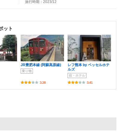
旅行時期：2023/12
ポット
JR豊肥本線 (阿蘇高原線)
レフ熊本 by ベッセルホテ
ルズ
乗り物
宿・ホテル
3.38
3.41