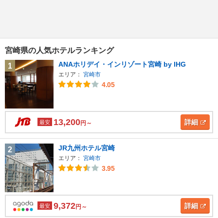
宮崎県の人気ホテルランキング
ANAホリデイ・インリゾート宮崎 by IHG
1
エリア：
宮崎市
4.05
13,200
詳細
最安
円～
JR九州ホテル宮崎
2
エリア：
宮崎市
3.95
9,372
詳細
最安
円～