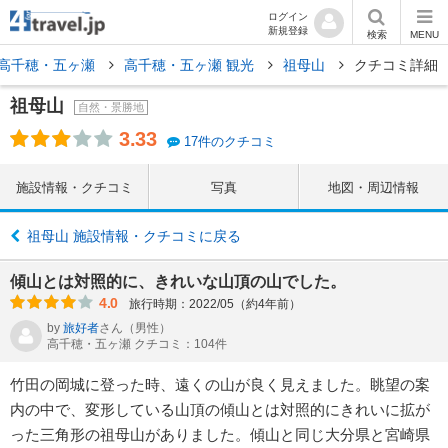
ログイン
新規登録
検索
MENU
高千穂・五ヶ瀬
高千穂・五ヶ瀬 観光
祖母山
クチコミ詳細
祖母山
自然・景勝地
3.33
17件のクチコミ
施設情報・クチコミ
写真
地図・周辺情報
祖母山 施設情報・クチコミに戻る
傾山とは対照的に、きれいな山頂の山でした。
4.0
旅行時期：2022/05（約4年前）
by
旅好者
さん
（男性）
高千穂・五ヶ瀬 クチコミ：104件
竹田の岡城に登った時、遠くの山が良く見えました。眺望の案
内の中で、変形している山頂の傾山とは対照的にきれいに拡が
った三角形の祖母山がありました。傾山と同じ大分県と宮崎県