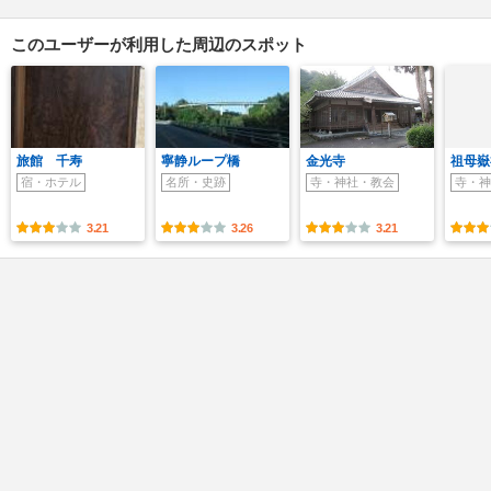
このユーザーが利用した周辺のスポット
旅館 千寿
寧静ループ橋
金光寺
祖母嶽
宿・ホテル
名所・史跡
寺・神社・教会
寺・神
3.21
3.26
3.21