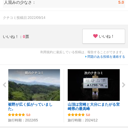
人混みの少なさ：
5.0
クチコミ投稿日:2022/09/14
いいね！
いいね！：
0
票
利用規約に違反している投稿は、報告することができます。
問題のある投稿を連絡する
前のクチコミ
次のクチコミ
裾野が広く拡がっていまし
山頂は宮崎と大分にまたがる宮
た。
崎県の最高峰
5.0
5.0
旅行時期：2022/05
旅行時期：2024/12