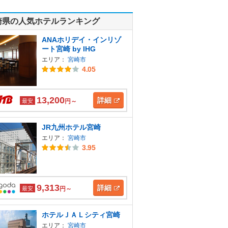
崎県の人気ホテルランキング
ANAホリデイ・インリゾ
ート宮崎 by IHG
エリア：
宮崎市
4.05
13,200
詳細
最安
円～
JR九州ホテル宮崎
エリア：
宮崎市
3.95
9,313
詳細
最安
円～
ホテルＪＡＬシティ宮崎
エリア：
宮崎市