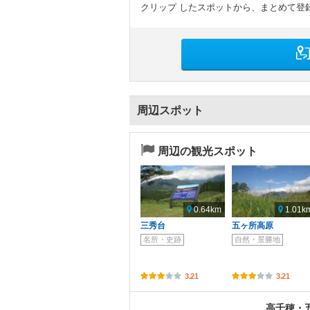
クリップ したスポットから、まとめて登
周辺スポット
周辺の観光スポット
0.64km
1.01k
三秀台
五ヶ所高原
名所・史跡
自然・景勝地
3.21
3.21
高千穂・