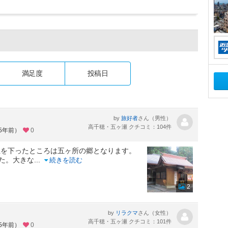
満足度
投稿日
by
さん（男性）
旅好者
高千穂・五ヶ瀬 クチコミ：104件
約5年前）
0
丘を下ったところは五ヶ所の郷となります。
した。大きな
...
続きを読む
2
by
さん（女性）
リラクマ
高千穂・五ヶ瀬 クチコミ：101件
約5年前）
0