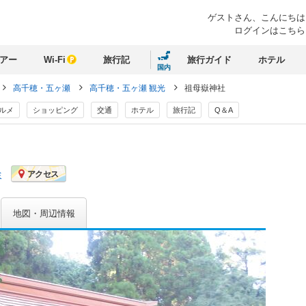
ゲストさん、
こんにちは
ログインはこちら
アー
Wi-Fi
旅行記
旅行ガイド
ホテル
国内
高千穂・五ヶ瀬
高千穂・五ヶ瀬 観光
祖母嶽神社
ルメ
ショッピング
交通
ホテル
旅行記
Q＆A
ミ
アクセス
地図・周辺情報