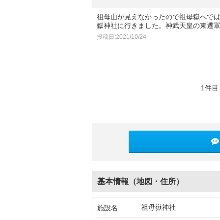
祖母山が見えなかったので祖母嶽へで
嶽神社に行きました。神武天皇の東遷
投稿日:2021/10/24
1件目
基本情報（地図・住所）
祖母嶽神社
施設名