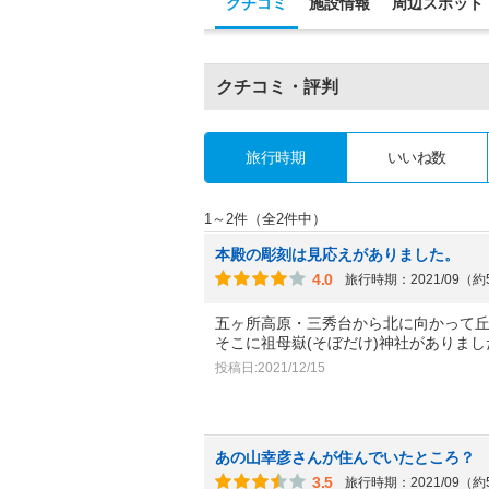
クチコミ
施設情報
周辺スポット
クチコミ・評判
旅行時期
いいね数
1～2件（全2件中）
本殿の彫刻は見応えがありました。
4.0
旅行時期：2021/09（
五ヶ所高原・三秀台から北に向かって
そこに祖母嶽(そぼだけ)神社がありま
投稿日:2021/12/15
あの山幸彦さんが住んでいたところ？
3.5
旅行時期：2021/09（