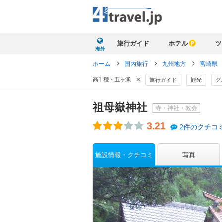
旅行ガイド
ホテル
ツ
海外
ホーム
国内旅行
九州地方
宮崎県
×
高千穂・五ヶ瀬
旅行ガイド
観光
グ
祖母嶽神社
寺・神社・教会
3.21
2件のクチコ
施設情報・クチコミ
写真