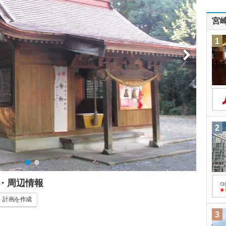
宮
1
2
・周辺情報
計画
を作成
3