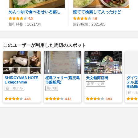
めんつゆで食べるせいろ蒸し
慌てて検索して入ったけど
4.0
4.0
旅行時期：2021/04
旅行時期：2021/05
このユーザーが利用した周辺のスポット
SHIROYAMA HOTE
桜島フェリー(鹿児島
天文館商店街
ダイワ
L kagoshima
市船舶局)
テル鹿
名所・史跡
REMI
宿・ホテル
乗り物
宿・ホ
4.48
4.12
3.93