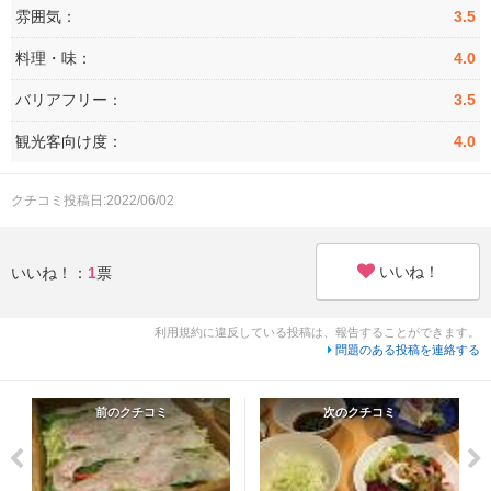
雰囲気：
3.5
料理・味：
4.0
バリアフリー：
3.5
観光客向け度：
4.0
クチコミ投稿日:2022/06/02
いいね！
いいね！：
1
票
利用規約に違反している投稿は、報告することができます。
問題のある投稿を連絡する
前のクチコミ
次のクチコミ