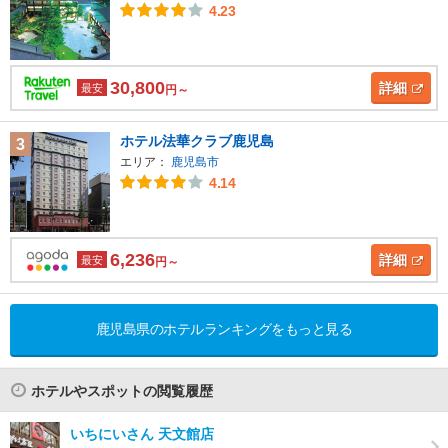
4.23
30,800
詳細
最安
円～
ホテル法華クラブ鹿児島
3
エリア：
鹿児島市
4.14
6,236
詳細
最安
円～
鹿児島県のホテルランキングをもっと見る
ホテルやスポットの閲覧履歴
いちにいさん 天文館店