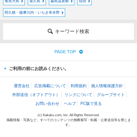
奄美大島
屋久島
霧島温泉郷
指宿
阿久根・薩摩川内・いちき串木野
キーワード検索
PAGE TOP
ご利用の前にお読みください。
運営会社
広告掲載について
利用規約
個人情報保護方針
外部送信（オプトアウト）
リンクについて
グループサイト
お問い合わせ
ヘルプ
PC版で見る
(c) Kakaku.com, Inc. All Rights Reserved.
掲載情報・写真など、すべてのコンテンツの無断複写・転載・公衆送信等を禁じま
す。