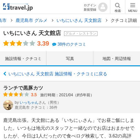
ログイン
新規登録
検索
MENU
島市
鹿児島市 グルメ
いちにいさん 天文館店
クチコミ詳細
いちにいさん 天文館店
グルメ・レストラン
3.39
38件のクチコミ
施設情報・クチコミ
写真
地図・周辺情報
いちにいさん 天文館店 施設情報・クチコミに戻る
ランチで黒豚カツ
3.5
旅行時期：2021/04（約5年前）
by
いっちゃん
さん
（男性）
鹿児島市 クチコミ：36件
鹿児島出張。天文館にある「いちにぃさん」でお昼ご飯にしま
した。いつもは地元のスタッフと一緒なのでお店はおまかせで
したが、今日は1人だったので食べログ検索して、3.62の高評