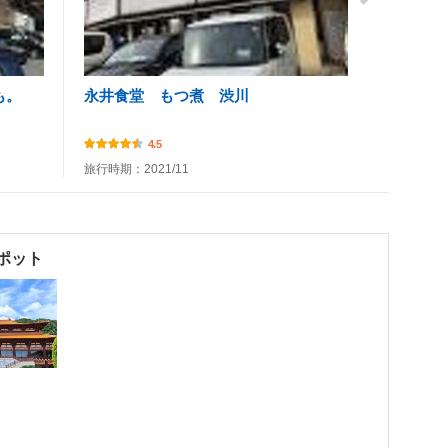
も。
永井食堂 もつ煮 渋川
4.5
旅行時期：2021/11
ポット