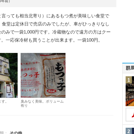
約5年前）
と言っても相当北寄り）にあるもつ煮が美味しい食堂で
た。食堂は定休日で売店のみでしたが、車がひっきりなし
のみで一袋1,000円です。冷蔵物なので遠方の方はクー
。一応保冷材も買うことが出来ます。一袋100円。
群
1
ます。
臭みなく美味。ボリューム
有り
2
態：
その他