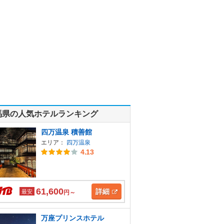
馬県の人気ホテルランキング
四万温泉 積善館
エリア：
四万温泉
4.13
61,600
詳細
最安
円～
万座プリンスホテル