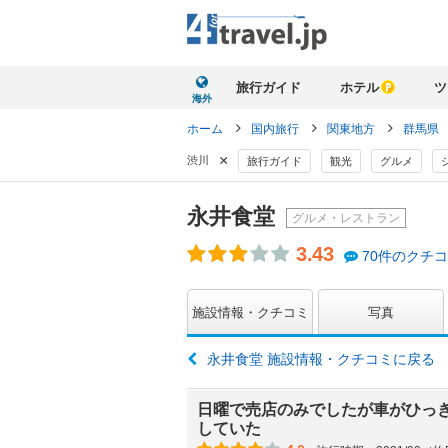
旅行ガイド
ホテル
ツ
海外
ホーム
国内旅行
関東地方
群馬県
×
渋川
旅行ガイド
観光
グルメ
永井食堂
グルメ・レストラン
3.43
70件のクチ
施設情報・クチコミ
写真
永井食堂 施設情報・クチコミに戻る
日曜で売店のみでしたが車がひっ
していた