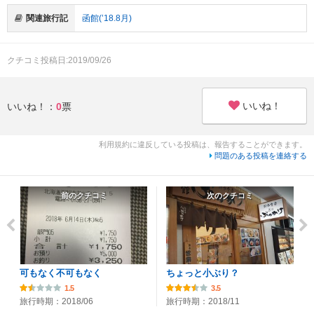
関連旅行記
函館(’18.8月)
クチコミ投稿日:2019/09/26
いいね！
いいね！：
0
票
利用規約に違反している投稿は、報告することができます。
問題のある投稿を連絡する
前のクチコミ
次のクチコミ
可もなく不可もなく
ちょっと小ぶり？
1.5
3.5
旅行時期：2018/06
旅行時期：2018/11