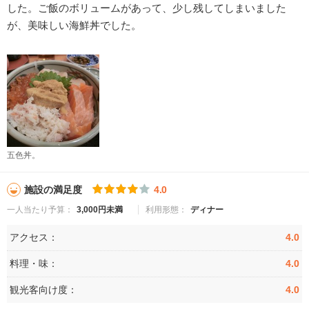
した。ご飯のボリュームがあって、少し残してしまいました
が、美味しい海鮮丼でした。
五色丼。
施設の満足度
4.0
一人当たり予算：
3,000円未満
利用形態：
ディナー
アクセス：
4.0
料理・味：
4.0
観光客向け度：
4.0