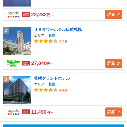
22,232
詳細
最安
円～
ＪＲタワーホテル日航札幌
2
エリア：
札幌
4.49
27,040
詳細
最安
円～
札幌グランドホテル
3
エリア：
札幌
4.48
11,490
詳細
最安
円～