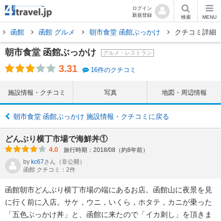
ログイン
新規登録
検索
MENU
函館
函館 グルメ
朝市食堂 函館ぶっかけ
クチコミ詳細
朝市食堂 函館ぶっかけ
グルメ・レストラン
3.31
16件のクチコミ
施設情報・クチコミ
写真
地図・周辺情報
朝市食堂 函館ぶっかけ 施設情報・クチコミに戻る
どんぶり横丁市場で海鮮丼①
4.0
旅行時期：2018/08（約8年前）
by
kc67
さん
（非公開）
函館 クチコミ：2件
函館朝市どんぶり横丁市場の端にあるお店。函館山に夜景を見
に行く前に入店。サケ，ウニ，いくら，ホタテ，カニが乗った
「五色ぶっかけ丼」と、函館に来たので「イカ刺し」を頂きま