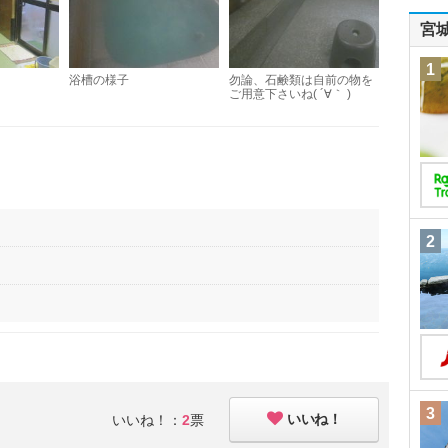
宮
1
浴槽の様子
勿論、石鹸類は自前の物を
ご用意下さいね( ´∀｀ )
2
3
いいね！
いいね！：
2
票