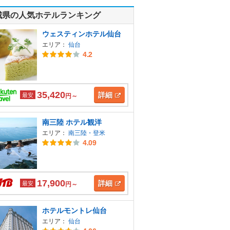
城県の人気ホテルランキング
ウェスティンホテル仙台
エリア：
仙台
4.2
35,420
詳細
最安
円～
南三陸 ホテル観洋
エリア：
南三陸・登米
4.09
17,900
詳細
最安
円～
ホテルモントレ仙台
エリア：
仙台