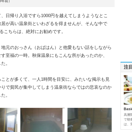
約8年前）
、日帰り入浴ですら1000円を越えてしまうようなとこ
敷居が高い温泉街といわざるを得ませんが、そんな中で
れるこちらは、絶対にお勧めです。
、地元のおっさん（おばはん）と他愛もない話をしながら
ごす至福の一時。秋保温泉にもこんな所があったのか、
した。
注
ることが多くて、一人1時間を目安に、みたいな掲示も見
かりで貧民が集中してしまう温泉街ならではの悲哀なのか
した。
Basi
高層
で朝
は、