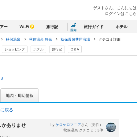
ゲストさん、
こんにちは
ログインはこちら
アー
Wi-Fi
旅行記
旅行ガイド
ホテル
国内
秋保温泉
秋保温泉 観光
秋保温泉共同浴場
クチコミ詳細
ショッピング
ホテル
旅行記
Q＆A
コミ
地図・周辺情報
ミに戻る
しかありませ
by
ケロケロマニア
さん
（男性）
秋保温泉 クチコミ：3件