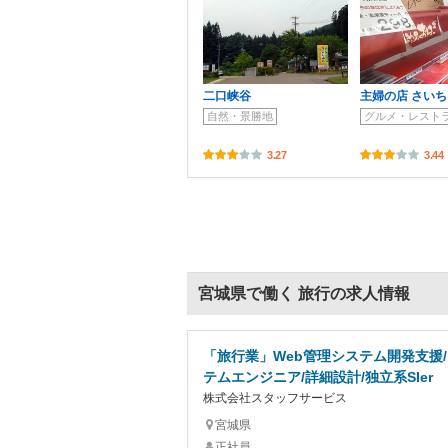
二口峡谷
主婦の店 さいち
自然・景勝地
グルメ・レスト
3.27
3.44
宮城県で働く 旅行の求人情報
「旅行業」Web管理システム開発支援
テムエンジニア/詳細設計/独立系SIer
株式会社スタッフサービス
宮城県
正社員