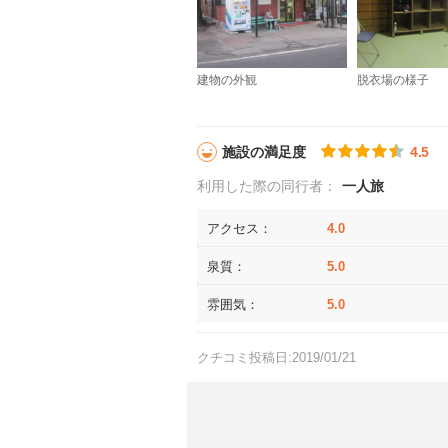
建物の外観
脱衣場の様子
施設の満足度
4.5
利用した際の同行者：
一人旅
アクセス：
4.0
泉質：
5.0
雰囲気：
5.0
クチコミ投稿日:2019/01/21