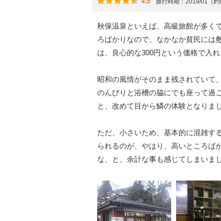
4.5
旅行時期：2019/01（
秋保温泉といえば、高級旅館が多くて
ろばかりなので、なかなか貧民には
は、良心的な300円という価格で入
昭和の風情がそのまま残されていて
のんびりと浴槽の脇にでも座って過
と、改めて目から鱗の体験となりま
ただ、小さいため、基本的に混雑す
られるのが、やはり、高いところば
な、と、余計な事も感じてしまいま