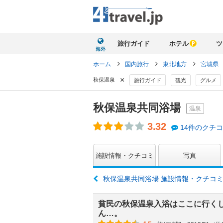
旅行ガイド
ホテル
ツ
海外
ホーム
国内旅行
東北地方
宮城県
×
秋保温泉
旅行ガイド
観光
グルメ
秋保温泉共同浴場
温泉
3.32
14件のクチ
施設情報・クチコミ
写真
秋保温泉共同浴場 施設情報・クチコ
貧民の秋保温泉入浴はここに行く
ん…。