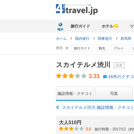
旅行ガイド
ホテル
ツ
海外
ホーム
国内旅行
関東地方
群馬県
×
渋川
旅行ガイド
観光
グルメ
スカイテルメ渋川
温泉
3.31
16件のクチ
施設情報・クチコミ
写真
スカイテルメ渋川 施設情報・クチコ
大人510円
3.0
旅行時期：2017/12（