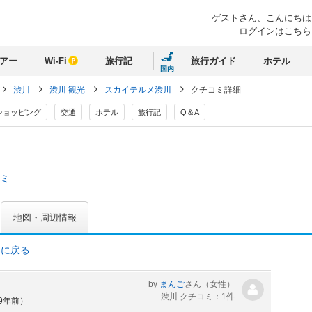
ゲストさん、
こんにちは
ログインはこちら
アー
Wi-Fi
旅行記
旅行ガイド
ホテル
国内
渋川
渋川 観光
スカイテルメ渋川
クチコミ詳細
ショッピング
交通
ホテル
旅行記
Q＆A
コミ
地図・周辺情報
ミに戻る
by
まんご
さん
（女性）
渋川 クチコミ：1件
約9年前）