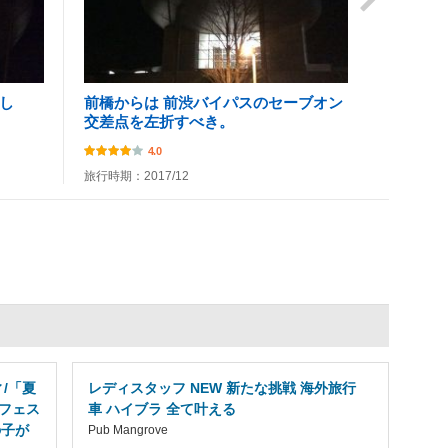
でし
前橋からは 前渋バイパスのセーブオン
交差点を左折すべき。
4.0
旅行時期：2017/12
/「夏
レディスタッフ NEW 新たな挑戦 海外旅行
フェス
車 ハイブラ 全て叶える
の子が
Pub Mangrove