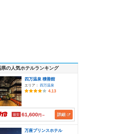
馬県の人気ホテルランキング
四万温泉 積善館
エリア：
四万温泉
4.13
61,600
詳細
最安
円～
万座プリンスホテル