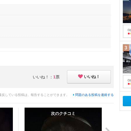
3
いいね！
いいね！：
1
票
違反している投稿は、報告することができます。
問題のある投稿を連絡する
次のクチコミ