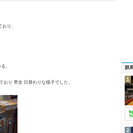
。
ており、
いる。
群
1
ており 男女 日替わりな様子でした。
2