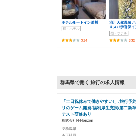
ホテルルートイン渋川
渋川天然温泉 
＆スパ伊香保イ
宿・ホテル
宿・ホテル
3.34
3.32
群馬県で働く 旅行の求人情報
「土日祝休みで働きやすい!」/旅行予
リのゲーム開発/福利厚生充実/第二新卒
テスト研修あり
株式会社N-Horizon
群馬県
正社員