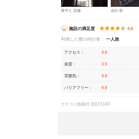
夜中と 店舗
会計 前
施設の満足度
4.0
利用した際の同行者：
一人旅
アクセス：
4.0
泉質：
3.5
雰囲気：
4.0
バリアフリー：
4.0
クチコミ投稿日:2017/11/07