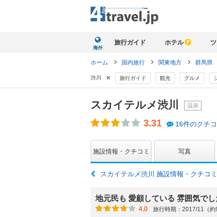
旅行ガイド
ホテル
ツ
海外
ホーム
国内旅行
関東地方
群馬県
×
渋川
旅行ガイド
観光
グルメ
スカイテルメ渋川
温泉
3.31
16件のクチ
施設情報・クチコミ
写真
スカイテルメ渋川 施設情報・クチコ
地元民も 愛顧している 雰囲気でし
4.0
旅行時期：2017/11（