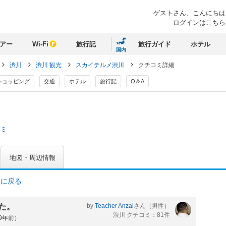
ゲストさん、
こんにちは
ログインはこちら
アー
Wi-Fi
旅行記
旅行ガイド
ホテル
国内
渋川
渋川 観光
スカイテルメ渋川
クチコミ詳細
ショッピング
交通
ホテル
旅行記
Q＆A
コミ
地図・周辺情報
ミに戻る
た。
by
Teacher Anzai
さん
（男性）
渋川 クチコミ：81件
約9年前）