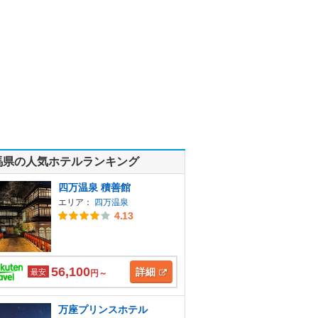
馬県の人気ホテルランキング
四万温泉 積善館
エリア：
四万温泉
4.13
56,100
詳細
最安
円～
万座プリンスホテル