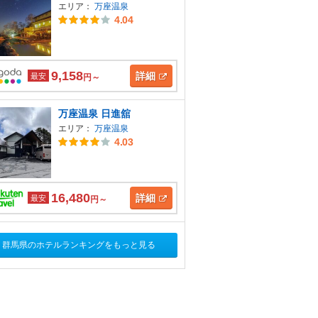
エリア：
万座温泉
4.04
9,158
詳細
最安
円～
万座温泉 日進舘
エリア：
万座温泉
4.03
16,480
詳細
最安
円～
群馬県のホテルランキングをもっと見る