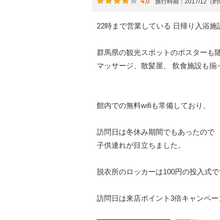
4.0
旅行時期：2017/12（
22時まで営業している 日帰り入浴施
群馬県の観光スポットのポスターも
マッサージ、散髪屋、 飲食施設も揃
館内での無料wifiも常備しており、
訪問日は冬休み期間でもあったので
子供連れが目立ちました。
脱衣所のロッカーは100円の投入式
訪問日は来店ポイント3倍キャンペー