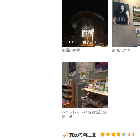
夜間の建物
館内ポスター
パンフレットや各種施設の
割引券
施設の満足度
4.0