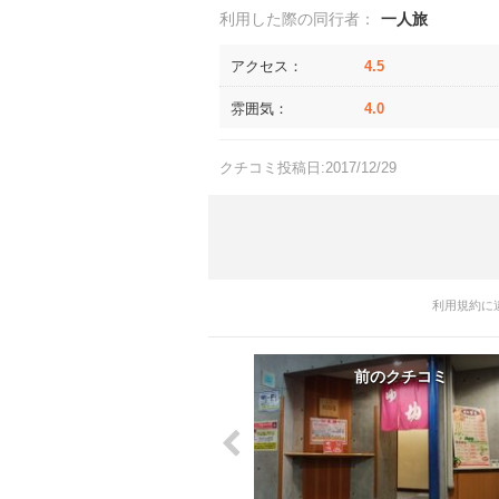
利用した際の同行者：
一人旅
アクセス：
4.5
雰囲気：
4.0
クチコミ投稿日:2017/12/29
利用規約に
前のクチコミ