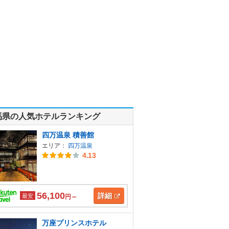
馬県の人気ホテルランキング
四万温泉 積善館
エリア：
四万温泉
4.13
56,100
詳細
最安
円～
万座プリンスホテル