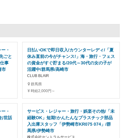
ャー・
日払いOKで即日収入/カウンターレディ/「夏
先ごと
休み直前の今がチャンス!」海・旅行・フェス
お仕事
の資金がすぐ貯まる/20代～30代の女の子が
崎市
活躍中/群馬県/高崎市
CLUB BLAIR
群馬県
時給2,000円～
ャー・
サービス・レジャー・旅行・娯楽その他/「未
お世話
経験OK」短期!かんたんなプラスチック部品
入出庫スタッフ「伊勢崎市KR075 074」/群
馬県/伊勢崎市
株式会社セントラルサービス