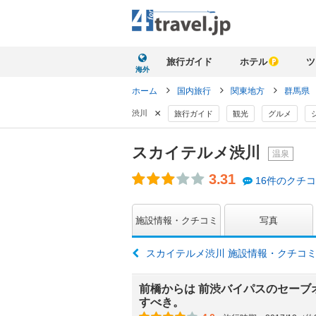
旅行ガイド
ホテル
ツ
海外
ホーム
国内旅行
関東地方
群馬県
×
渋川
旅行ガイド
観光
グルメ
スカイテルメ渋川
温泉
3.31
16件のクチ
施設情報・クチコミ
写真
スカイテルメ渋川 施設情報・クチコ
前橋からは 前渋バイパスのセーブ
すべき。