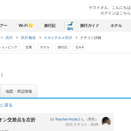
ゲストさん、
こんにちは
ログインはこちら
アー
Wi-Fi
旅行記
旅行ガイド
ホテル
国内
渋川
渋川 観光
スカイテルメ渋川
クチコミ詳細
ショッピング
交通
ホテル
旅行記
Q＆A
コミ
地図・周辺情報
ミに戻る
オン交差点を左折
by
Teacher Anzai
さん
（男性）
渋川 クチコミ：81件