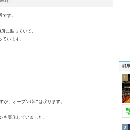
約9年前）
設です。
随所に貼っていて、
っています。
群
1
ですが、オープン時には戻ります。
ンも実施していました。
2