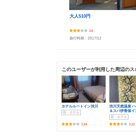
大人510円
3.0
旅行時期：2017/12
このユーザーが利用した周辺のス
ホテルルートイン渋川
渋川天然温泉 
＆スパ伊香保イ
宿・ホテル
宿・ホテル
3.34
3.32