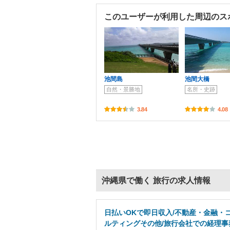
このユーザーが利用した周辺のス
池間島
池間大橋
自然・景勝地
名所・史跡
3.84
4.08
沖縄県で働く 旅行の求人情報
日払いOKで即日収入/不動産・金融・
ルティングその他/旅行会社での経理事