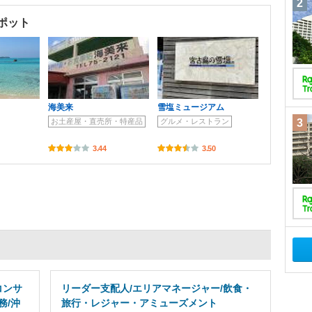
2
ポット
海美来
雪塩ミュージアム
3
お土産屋・直売所・特産品
グルメ・レストラン
3.44
3.50
コンサ
リーダー支配人/エリアマネージャー/飲食・
務/沖
旅行・レジャー・アミューズメント