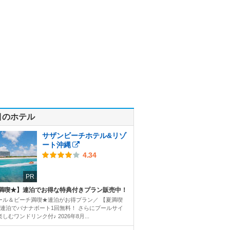
目のホテル
サザンビーチホテル&リゾ
ート沖縄
4.34
PR
満喫★】連泊でお得な特典付きプラン販売中！
ール＆ビーチ満喫★連泊がお得プラン／ 【夏満喫
2連泊でバナナボート1回無料！ さらにプールサイ
しむワンドリンク付♪ 2026年8月...