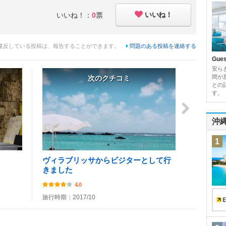
いいね！
いいね！：
0
票
違反している投稿は、報告することができます。
問題のある投稿を連絡する
Gue
安ら
間が
次のクチコミ
との
す。
沖
1
ヴィラブリッサからビジターとして行
きました
4.0
旅行時期：2017/10