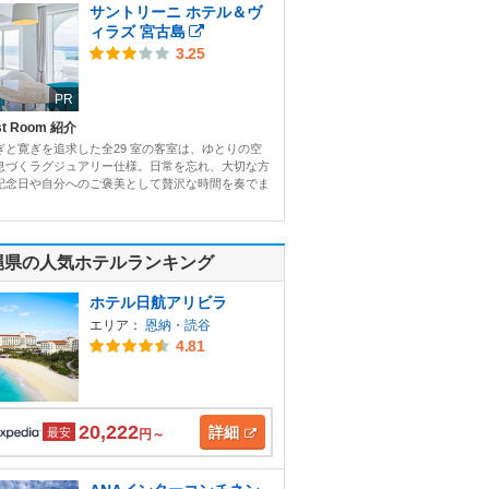
サントリーニ ホテル＆ヴ
ィラズ 宮古島
3.25
PR
st Room 紹介
ぎと寛ぎを追求した全29 室の客室は、ゆとりの空
息づくラグジュアリー仕様。日常を忘れ、大切な方
記念日や自分へのご褒美として贅沢な時間を奏でま
縄県の人気ホテルランキング
ホテル日航アリビラ
エリア：
恩納・読谷
4.81
20,222
詳細
最安
円～