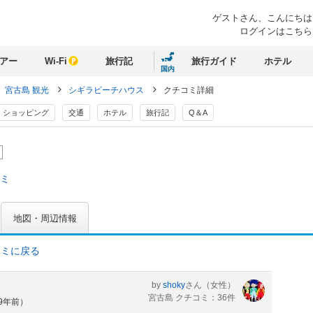
ゲストさん、
こんにちは
ログインはこちら
アー
Wi-Fi
旅行記
旅行ガイド
ホテル
国内
宮古島 観光
シギラビーチハウス
クチコミ詳細
ショッピング
交通
ホテル
旅行記
Q＆A
コミ
地図・周辺情報
コミに戻る
by
shoky
さん
（女性）
宮古島 クチコミ：36件
約9年前）