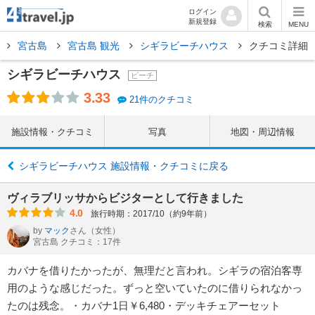
ログイン
新規登録
検索
MENU
宮古島
宮古島 観光
シギラビーチハウス
クチコミ詳細
シギラビーチハウス
ビーチ
3.33
21件のクチコミ
施設情報・クチコミ
写真
地図・周辺情報
シギラビーチハウス 施設情報・クチコミに戻る
ヴィラブリッサからビジターとして行きました
4.0
旅行時期：2017/10（約9年前）
by
マック
さん
（女性）
宮古島 クチコミ：17件
カバナを借りたかったが、無理だと言われ。シギラの宿泊客専
用のような感じだった。ずっと空いていたのに借りられなかっ
たのは残念。・カバナ1日￥6,480・デッキチェアーセット