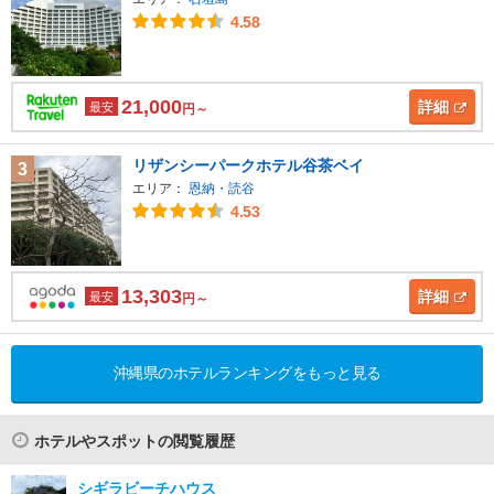
4.58
21,000
詳細
最安
円～
リザンシーパークホテル谷茶ベイ
3
エリア：
恩納・読谷
4.53
13,303
詳細
最安
円～
沖縄県のホテルランキングをもっと見る
ホテルやスポットの閲覧履歴
シギラビーチハウス