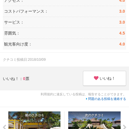
アクセス：
4.0
コストパフォーマンス：
3.0
サービス：
3.0
雰囲気：
4.5
観光客向け度：
4.0
クチコミ投稿日:2018/10/09
いいね！
いいね！：
0
票
利用規約に違反している投稿は、報告することができます。
問題のある投稿を連絡する
前のクチコミ
次のクチコミ