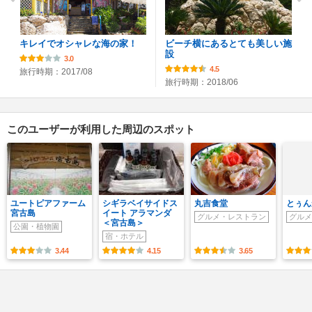
キレイでオシャレな海の家！
ビーチ横にあるとても美しい施
設
3.0
4.5
旅行時期：2017/08
旅行時期：2018/06
このユーザーが利用した周辺のスポット
ユートピアファーム
シギラベイサイドス
丸吉食堂
とぅん
宮古島
イート アラマンダ
グルメ・レストラン
グルメ
＜宮古島＞
公園・植物園
宿・ホテル
3.44
4.15
3.65