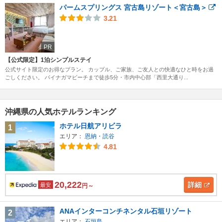
パームスプリングス 宮古島リゾート＜宮古島＞
3.21
PR
【公式限定】1泊シンプルステイ
公式サイト限定のお得なプラン。 カップル、ご家族、ご友人との快適なひと時をお過
ごしください。 パイナガマビーチまで徒歩5分・市内中心部「西里大通り...
沖縄県の人気ホテルランキング
ホテル日航アリビラ
1
エリア：
恩納・読谷
4.81
20,222
詳細
最安
円～
ANAインターコンチネンタル石垣リゾート
2
エリア：
石垣島