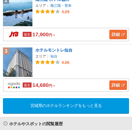
2
エリア：
南三陸・登米
4.09
17,900
詳細
最安
円～
ホテルモントレ仙台
3
エリア：
仙台
4.06
14,680
詳細
最安
円～
宮城県のホテルランキングをもっと見る
ホテルやスポットの閲覧履歴