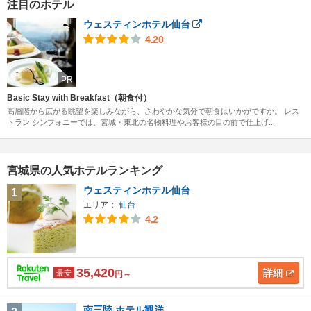
注目のホテル
ウェスティンホテル仙台
4.20
PR
Basic Stay with Breakfast（朝食付）
高層階から広がる眺望を楽しみながら、さわやかな気分で朝食はいかがですか。 レス
トラン シンフォニーでは、宮城・東北の名物料理やお客様の目の前で仕上げ...
宮城県の人気ホテルランキング
ウェスティンホテル仙台
1
エリア：
仙台
4.2
35,420
詳細
最安
円～
南三陸 ホテル観洋