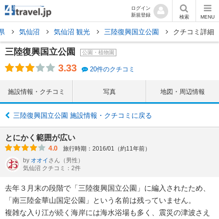
ログイン
新規登録
検索
MENU
県
気仙沼
気仙沼 観光
三陸復興国立公園
クチコミ詳細
三陸復興国立公園
公園・植物園
3.33
20件のクチコミ
施設情報・クチコミ
写真
地図・周辺情報
三陸復興国立公園 施設情報・クチコミに戻る
とにかく範囲が広い
4.0
旅行時期：2016/01（約11年前）
by
オオイ
さん
（男性）
気仙沼 クチコミ：2件
去年３月末の段階で「三陸復興国立公園」に編入されたため、
「南三陸金華山国定公園」という名前は残っていません。
複雑な入り江が続く海岸には海水浴場も多く、震災の津波さえ