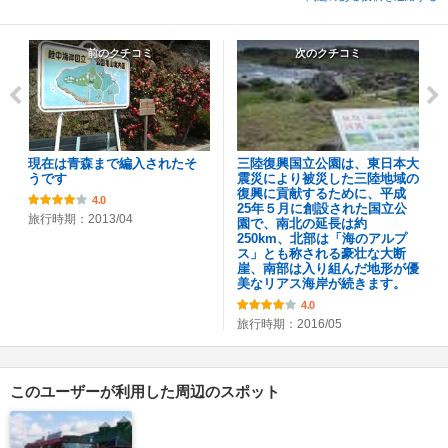
前のクチコミ
次のクチコミ
現在は青森まで編入されたそ
三陸復興国立公園は、東日本大
うです
震災により被災した三陸地域の
復興に貢献するために、平成
4.0
25年５月に創設された国立公
旅行時期：2013/04
園で、南北の延長は約
250km、北部は「海のアルプ
ス」とも称される豪壮な大断
崖、南部は入り組んだ地形が優
美なリアス海岸が続きます。
4.0
旅行時期：2016/05
このユーザーが利用した周辺のスポット