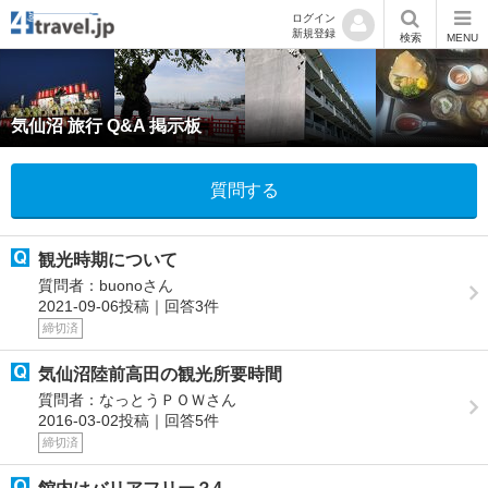
ログイン
新規登録
検索
MENU
気仙沼 旅行 Q&A 掲示板
質問する
観光時期について
質問者：buonoさん
2021-09-06投稿｜回答3件
締切済
気仙沼陸前高田の観光所要時間
質問者：なっとうＰＯＷさん
2016-03-02投稿｜回答5件
締切済