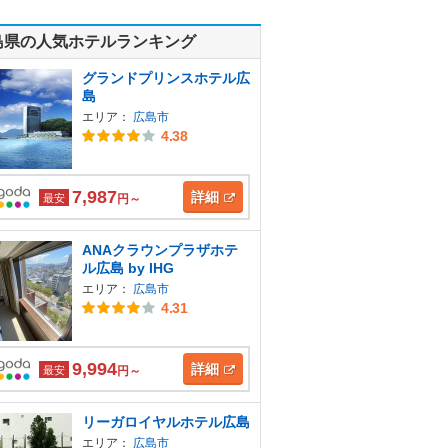
島県の人気ホテルランキング
グランドプリンスホテル広
島
エリア：
広島市
4.38
7,987
詳細
最安
円～
ANAクラウンプラザホテ
ル広島 by IHG
エリア：
広島市
4.31
9,994
詳細
最安
円～
リーガロイヤルホテル広島
エリア：
広島市