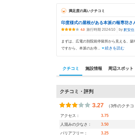
満足度の高いクチコミ
印度様式の屋根がある本派の報専坊さ
旅行時期 2024/10
by
釈安住
4.0
まずは、広電の別院前停留所から見える、築
続きを読む
ですから、本派のお寺
...
クチコミ
施設情報
周辺スポット
クチコミ・評判
3.27
（3件のクチコ
アクセス：
3.75
人混みの少なさ：
3.50
バリアフリー：
3.25