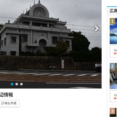
広
1
2
辺情報
計画
を作成
3