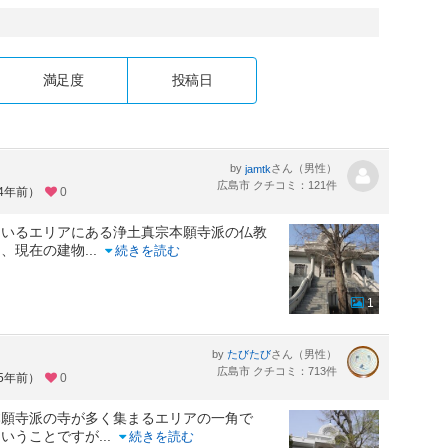
満足度
投稿日
by
さん（男性）
jamtk
広島市 クチコミ：121件
約4年前）
0
ているエリアにある浄土真宗本願寺派の仏教
し、現在の建物
...
続きを読む
1
by
さん（男性）
たびたび
広島市 クチコミ：713件
約5年前）
0
本願寺派の寺が多く集まるエリアの一角で
ということですが
...
続きを読む