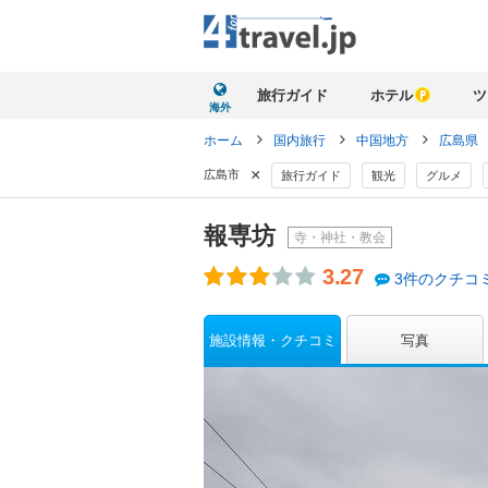
旅行ガイド
ホテル
ツ
海外
ホーム
国内旅行
中国地方
広島県
×
広島市
旅行ガイド
観光
グルメ
報専坊
寺・神社・教会
3.27
3件のクチコ
施設情報・クチコミ
写真