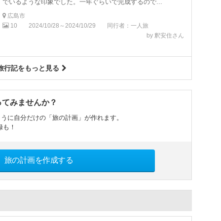
でいるような印象でした。一年ぐらいで完成するので...
広島市
10
2024/10/28～2024/10/29
同行者：一人旅
by 釈安住さん
旅行記をもっと見る
ってみませんか？
ように自分だけの「旅の計画」が作れます。
録も！
旅の計画を作成する