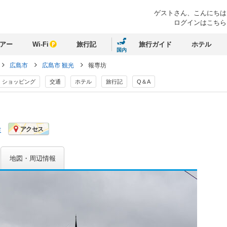
ゲストさん、
こんにちは
ログインはこちら
アー
Wi-Fi
旅行記
旅行ガイド
ホテル
国内
広島市
広島市 観光
報専坊
ショッピング
交通
ホテル
旅行記
Q＆A
ミ
アクセス
地図・周辺情報