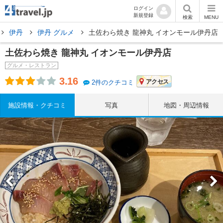
ログイン
新規登録
検索
MENU
伊丹
伊丹 グルメ
土佐わら焼き 龍神丸 イオンモール伊丹店
土佐わら焼き 龍神丸 イオンモール伊丹店
グルメ・レストラン
3.16
アクセス
2件のクチコミ
施設情報・クチコミ
写真
地図・周辺情報