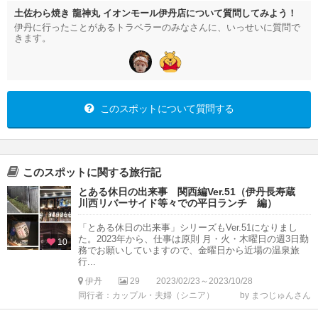
土佐わら焼き 龍神丸 イオンモール伊丹店について質問してみよう！
伊丹に行ったことがあるトラベラーのみなさんに、いっせいに質問で
きます。
このスポットについて質問する
このスポットに関する旅行記
とある休日の出来事 関西編Ver.51（伊丹長寿蔵
川西リバーサイド等々での平日ランチ 編）
「とある休日の出来事」シリーズもVer.51になりまし
た。2023年から、仕事は原則 月・火・木曜日の週3日勤
10
務でお願いしていますので、金曜日から近場の温泉旅
行...
伊丹
29
2023/02/23～2023/10/28
同行者：カップル・夫婦（シニア）
by まつじゅんさん