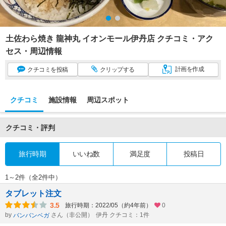
土佐わら焼き 龍神丸 イオンモール伊丹店 クチコミ・アク
セス・周辺情報
計画
を作成
クチコミ
を投稿
クリップ
する
クチコミ
施設情報
周辺スポット
クチコミ・評判
旅行時期
いいね数
満足度
投稿日
1～2件（全2件中）
タブレット注文
3.5
旅行時期：2022/05（約4年前）
0
by
さん（非公開）
伊丹 クチコミ：1件
バンバンベガ