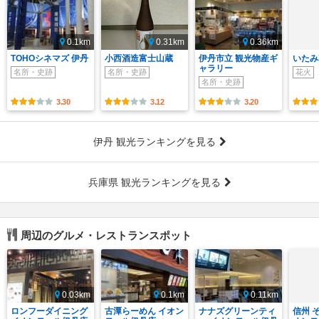
0.1km
0.31km
0.36km
TOHOシネマズ 伊丹
小西酒造富士山蔵
伊丹市立 観光物産ギ
いたみ
ャラリー
名所・史跡
名所・史跡
花火
名所・史跡
3.30
3.12
3.20
伊丹 観光ランキングを見る
兵庫県 観光ランキングを見る
周辺のグルメ・レストランスポット
0.03km
0.1km
0.11km
ロンフーダイニング
古潭らーめん イオン
ナナズグリーンティ
信州 