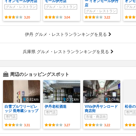
イオンモール伊丹店
モール伊丹店
ー イオンモール伊丹
オンモ
店
グルメ・レストラン
グルメ・レストラン
グルメ
グルメ・レストラン
3.20
3.04
3.22
伊丹 グルメ・レストランランキングを見る
兵庫県 グルメ・レストランランキングを見る
周辺のショッピングスポット
0.81km
0.91km
1.0km
白雪ブルワリービレ
伊丹老松酒造
ViVa伊丹サンロード
松谷の
ッジ 長寿蔵ショップ
商店街
専門店
専門店
専門店
市場・商店街
3.31
3.27
3.22