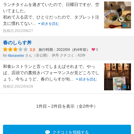
ランチタイムを過ぎていたので、日曜日ですが、空
いてました。
初めて入る店で、ひとりだったので、タブレット注
文に慣れてない
...
続きを読む
2
投稿日:2022/06/27
春のしらす丼
3.0
旅行時期：2022/04（約4年前）
0
by
さん（非公開）
伊丹 クチコミ：62件
4toraveler
和食レストランと言ってしまえばそれまで。やっ
ぱ、店頭での藁焼きパフォーマンスが見どころでし
ょう。今ちょうど、春のしらすが旬
...
続きを読む
投稿日:2022/04/28
1
1件目～2件目を表示（全2件中）
クチコミを投稿する