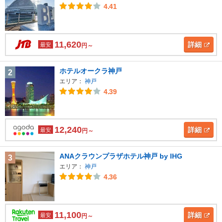
4.41
11,620
詳細
最安
円～
ホテルオークラ神戸
2
エリア：
神戸
4.39
12,240
詳細
最安
円～
ANAクラウンプラザホテル神戸 by IHG
3
エリア：
神戸
4.36
11,100
詳細
最安
円～