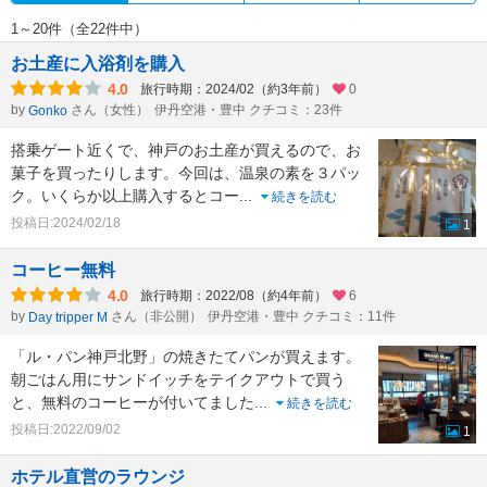
1～20件（全22件中）
お土産に入浴剤を購入
4.0
旅行時期：2024/02（約3年前）
0
by
さん（女性）
伊丹空港・豊中 クチコミ：23件
Gonko
搭乗ゲート近くで、神戸のお土産が買えるので、お
菓子を買ったりします。今回は、温泉の素を３パッ
ク。いくらか以上購入するとコー
...
続きを読む
投稿日:2024/02/18
1
コーヒー無料
4.0
旅行時期：2022/08（約4年前）
6
by
さん（非公開）
伊丹空港・豊中 クチコミ：11件
Day tripper M
「ル・パン神戸北野」の焼きたてパンが買えます。
朝ごはん用にサンドイッチをテイクアウトで買う
と、無料のコーヒーが付いてました
...
続きを読む
投稿日:2022/09/02
1
ホテル直営のラウンジ