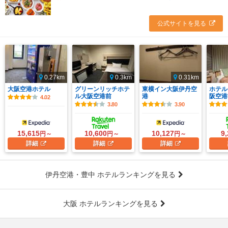
公式サイトを見る
0.27km
0.3km
0.31km
大阪空港ホテル
グリーンリッチホテ
東横イン大阪伊丹空
ホテル
ル大阪空港前
港
阪空港
4.02
3.80
3.90
15,615
10,600
10,127
9
円～
円～
円～
詳細
詳細
詳細
伊丹空港・豊中 ホテルランキングを見る
大阪 ホテルランキングを見る