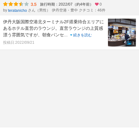
3.5
旅行時期：2022/07（約4年前）
0
by
さん（男性）
伊丹空港・豊中 クチコミ：46件
teratanicho
伊丹大阪国際空港北ターミナル2F搭乗待合エリアに
あるホテル直営のラウンジ。直営ラウンジの上質感
漂う雰囲気ですが、朝食パンセ
...
続きを読む
投稿日:2022/09/21
1