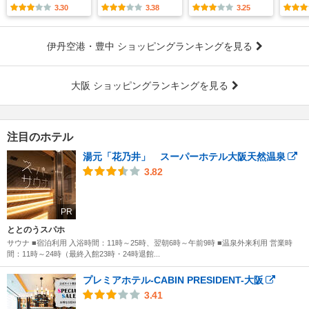
3.30
3.38
3.25
伊丹空港・豊中 ショッピングランキングを見る
大阪 ショッピングランキングを見る
注目のホテル
湯元「花乃井」 スーパーホテル大阪天然温泉
3.82
PR
ととのうスパホ
サウナ ■宿泊利用 入浴時間：11時～25時、翌朝6時～午前9時 ■温泉外来利用 営業時
間：11時～24時（最終入館23時・24時退館...
プレミアホテル-CABIN PRESIDENT-大阪
3.41