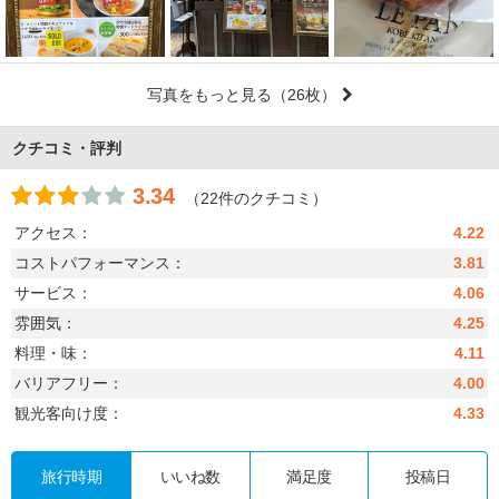
写真をもっと見る
（26枚）
クチコミ・評判
3.34
（22件のクチコミ）
アクセス：
4.22
コストパフォーマンス：
3.81
サービス：
4.06
雰囲気：
4.25
料理・味：
4.11
バリアフリー：
4.00
観光客向け度：
4.33
旅行時期
いいね数
満足度
投稿日