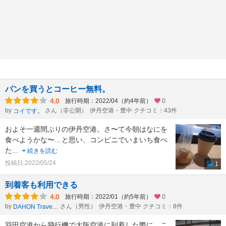
パンを買うとコーヒー無料。
4.0
旅行時期：2022/04（約4年前）
0
by
さん（非公開）
伊丹空港・豊中 クチコミ：43件
コイです。
およそ一週間ぶりの伊丹空港。さ〜て今朝はなにを
食べようかな〜…と思い、コンビニでいまいち食べ
た
...
続きを読む
投稿日:2022/05/24
1
到着客も利用できる
4.0
旅行時期：2022/01（約5年前）
0
by
さん（男性）
伊丹空港・豊中 クチコミ：8件
DAHON Traveler
羽田空港から飛行機で大阪空港に到着した際に、こ