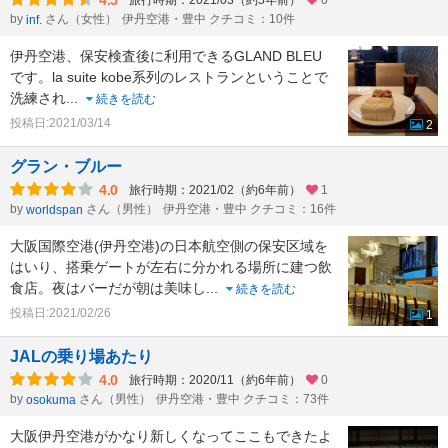
4.5
旅行時期：2021/03（約5年前）
0
by
さん（女性）
伊丹空港・豊中 クチコミ：10件
inf.
伊丹空港、保安検査後に利用できるGLAND BLEU
です。la suite kobe系列のレストランということで
洗練され
...
続きを読む
投稿日:2021/03/14
2
グラン・ブルー
4.0
旅行時期：2021/02（約6年前）
1
by
さん（男性）
伊丹空港・豊中 クチコミ：16件
worldspan
大阪国際空港(伊丹空港)の日本航空側の保安区域を
はいり、搭乗ゲートが左右に分かれる場所に建つ飲
食店。夜はバーだが朝は美味し
...
続きを読む
投稿日:2021/02/26
1
JALの乗り場あたり
4.0
旅行時期：2020/11（約6年前）
0
by
さん（男性）
伊丹空港・豊中 クチコミ：73件
osokuma
大阪伊丹空港がかなり新しくなってここもできたよ