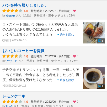
パンを持ち帰りしました。
4.0
旅行時期：2022/07（約4年前）
0
by
さん（女性）
伊丹空港・豊中 クチコミ：23件
Gonko
ラ・スイート朝食パン3種セットと神戸みなと温泉
の入浴剤があり重いのに15個購入しました。
いくら以上買うと？なんでしょう
...
続きを読む
投稿日:2022/07/10
1
おいしいコーヒーを提供
4.0
旅行時期：2022/06（約4年前）
0
by
さん（男性）
伊丹空港・豊中 クチコミ：76件
クワトロ
伊丹空港でトランジットする際、一旦、一般エリア
に出て空港内で飲食することも考えましたしが、再
度、保安検査を受けたくなかった
...
続きを読む
投稿日:2024/04/18
1
レモンケーキ
4.0
旅行時期：2022/06（約4年前）
0
by
さん（男性）
伊丹空港・豊中 クチコミ：92件
lion3