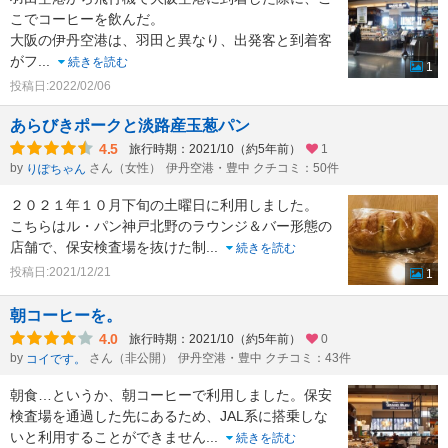
こでコーヒーを飲んだ。
大阪の伊丹空港は、羽田と異なり、出発客と到着客
がフ
...
続きを読む
1
投稿日:2022/02/06
あらびきポークと淡路産玉葱パン
4.5
旅行時期：2021/10（約5年前）
1
by
さん（女性）
伊丹空港・豊中 クチコミ：50件
りぽちゃん
２０２１年１０月下旬の土曜日に利用しました。
こちらはル・パン神戸北野のラウンジ＆バー形態の
店舗で、保安検査場を抜けた制
...
続きを読む
投稿日:2021/12/21
1
朝コーヒーを。
4.0
旅行時期：2021/10（約5年前）
0
by
さん（非公開）
伊丹空港・豊中 クチコミ：43件
コイです。
朝食…というか、朝コーヒーで利用しました。保安
検査場を通過した先にあるため、JAL系に搭乗しな
いと利用することができません
...
続きを読む