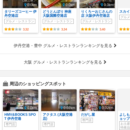
0.0km
0.0km
0.0km
タリーズコーヒー 伊
どうとんぼり 神座
りくろーおじさんの
スカイ
丹空港店
大阪国際空港店
店 大阪伊丹空港店
グルメ
グルメ・レストラン
グルメ・レストラン
グルメ・レストラン
3.32
3.34
3.40
伊丹空港・豊中 グルメ・レストランランキングを見る
大阪 グルメ・レストランランキングを見る
周辺のショッピングスポット
0.0km
0.02km
0.02km
HMV&BOOKS SPO
アクタス (大阪空港
だがし屋
よしも
T 伊丹空港
店)
ョップ
専門店
お土産
専門店
専門店
特産品