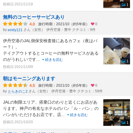
投稿日:2021/11/18
1
無料のコーヒーサービスあり
4.0
旅行時期：2021/10（約5年前）
0
by
さん（女性）
伊丹空港・豊中 クチコミ：9件
emily121
伊丹空港のJAL側保安検査後にあるカフェ（夜はバ
ー？）。
テイクアウトするとコーヒーの無料サービスがある
のがうれしいです
...
続きを読む
1
投稿日:2021/11/09
朝はモーニングあります
4.5
旅行時期：2021/10（約5年前）
0
by
さん（女性）
伊丹空港・豊中 クチコミ：59件
とらきのこ2
JALの制限エリア、搭乗口のわりと近くにお店があ
ります。神戸の有名なホテルのパン「ル・パン」の
パンがいただけるお店です。店
...
続きを読む
投稿日:2021/10/20
1