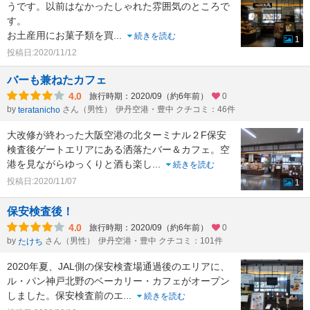
うです。以前はなかったしゃれた雰囲気のところで
す。
お土産用にお菓子類を買
...
続きを読む
1
投稿日:2020/11/12
バーも兼ねたカフェ
4.0
旅行時期：2020/09（約6年前）
0
by
さん（男性）
伊丹空港・豊中 クチコミ：46件
teratanicho
大改修が終わった大阪空港の北ターミナル２F保安
検査後ゲートエリアにある洒落たバー＆カフェ。空
港を見ながらゆっくりと酒も楽し
...
続きを読む
投稿日:2020/11/07
1
保安検査後！
4.0
旅行時期：2020/09（約6年前）
0
by
さん（男性）
伊丹空港・豊中 クチコミ：101件
たけち
2020年夏、JAL側の保安検査場通過後のエリアに、
ル・パン神戸北野のベーカリー・カフェがオープン
しました。保安検査前のエ
...
続きを読む