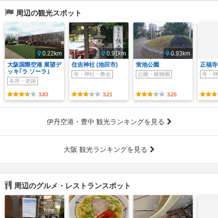
周辺の観光スポット
0.22km
0.91km
0.93km
大阪国際空港 展望デ
住吉神社 (池田市)
蛍池公園
正福寺
ッキ｢ラ ソーラ｣
寺・神社・教会
公園・植物園
寺・神
名所・史跡
3.83
3.21
3.25
伊丹空港・豊中 観光ランキングを見る
大阪 観光ランキングを見る
周辺のグルメ・レストランスポット