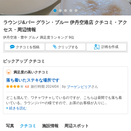
ラウンジ&バー グラン・ブルー 伊丹空港店 クチコミ・アク
セス・周辺情報
伊丹空港・豊中 グルメ 満足度ランキング 9位
計画
を作成
クチコミ
を投稿
クリップ
する
ピックアップ クチコミ
満足度の高いクチコミ
落ち着いたステキな場所です
旅行時期 2024/04
by
さん
ブーゲンビリア
4.0
どこも混んで、ワチャワチャしているのですが、こちらは昼間でも落ち着
いている。ラウンジバーの様ですので、お茶のお客様が入りに
...
続きを読む
写真
クチコミ
施設情報
周辺スポット