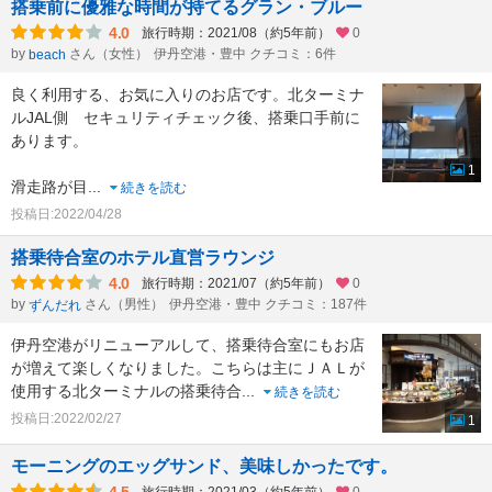
搭乗前に優雅な時間が持てるグラン・ブルー
4.0
旅行時期：2021/08（約5年前）
0
by
さん（女性）
伊丹空港・豊中 クチコミ：6件
beach
良く利用する、お気に入りのお店です。北ターミナ
ルJAL側 セキュリティチェック後、搭乗口手前に
あります。
1
滑走路が目
...
続きを読む
投稿日:2022/04/28
搭乗待合室のホテル直営ラウンジ
4.0
旅行時期：2021/07（約5年前）
0
by
さん（男性）
伊丹空港・豊中 クチコミ：187件
ずんだれ
伊丹空港がリニューアルして、搭乗待合室にもお店
が増えて楽しくなりました。こちらは主にＪＡＬが
使用する北ターミナルの搭乗待合
...
続きを読む
投稿日:2022/02/27
1
モーニングのエッグサンド、美味しかったです。