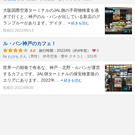
大阪国際空港ターミナルのJAL側の手荷物検査を過
ぎて行くと、神戸のル・パンが出している新店のグ
ランブルーがあります。デイタ
...
続きを読む
投稿日:2022/06/13
1
ル・パン神戸のカフェ！
4.0
旅行時期：2022/05（約4年前）
0
by
さん（男性）
伊丹空港・豊中 クチコミ：101件
たけち
世界一の朝食で有名な、神戸・北野・ルパンが運営
するカフェです。JAL側ターミナルの保安検査後の
エリアにあります。2022年
...
続きを読む
投稿日:2022/08/30
2