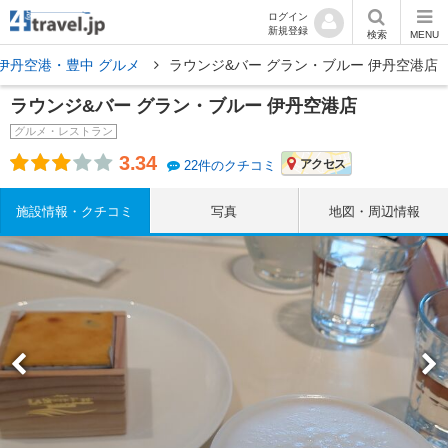
ログイン
新規登録
検索
MENU
伊丹空港・豊中 グルメ
ラウンジ&バー グラン・ブルー 伊丹空港店
ラウンジ&バー グラン・ブルー 伊丹空港店
グルメ・レストラン
3.34
アクセス
22件のクチコミ
施設情報・クチコミ
写真
地図・周辺情報