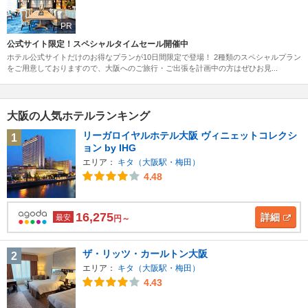
PR
公式サイト限定！スペシャルタイムセール開催中
ホテル公式サイトだけのお得なプランが10日間限定で登場！ 2種類のスペシャルプラン
をご用意しておりますので、大阪へのご旅行・ご出張を計画中の方はぜひお見...
大阪の人気ホテルランキング
リーガロイヤルホテル大阪 ヴィニェットコレクシ
1
ョン by IHG
エリア：
キタ（大阪駅・梅田）
4.48
16,275
詳細
最安
円～
ザ・リッツ・カールトン大阪
2
エリア：
キタ（大阪駅・梅田）
4.43