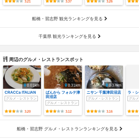
3.21
3.37
3.26
船橋・習志野 観光ランキングを見る
千葉県 観光ランキングを見る
周辺のグルメ・レストランスポット
0.01km
0.31km
0.37km
CRACCa ITALIAN
ばんから フォルテ津
ニサン 千葉津田沼店
ラ・シ
田沼店
グルメ・レストラン
グルメ・レストラン
グルメ
グルメ・レストラン
3.20
3.12
3.16
船橋・習志野 グルメ・レストランランキングを見る