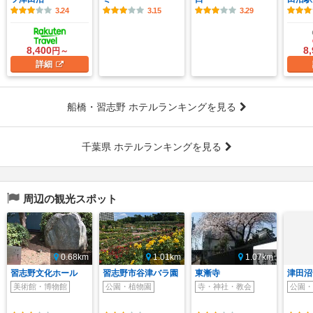
3.24
3.15
3.29
8,400
8
円～
詳細
船橋・習志野 ホテルランキングを見る
千葉県 ホテルランキングを見る
周辺の観光スポット
0.68km
1.01km
1.07km
習志野文化ホール
習志野市谷津バラ園
東漸寺
津田沼
美術館・博物館
公園・植物園
寺・神社・教会
公園・