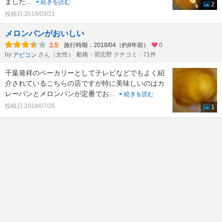
ました
...
続きを読む
2
投稿日:2019/03/21
メロンパンがおいしい
3.5
旅行時期：2018/04（約8年前）
0
by
さん（女性）
船橋・習志野 クチコミ：71件
アビコン
千葉発祥のベーカリーとしてテレビなどでもよく紹
介されているこちらの店ですが特に美味しいのはカ
レーパンとメロンパンが定番でお
...
続きを読む
投稿日:2018/07/26
1