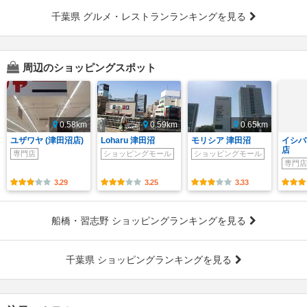
千葉県 グルメ・レストランランキングを見る
周辺のショッピングスポット
0.58km
0.59km
0.65km
ユザワヤ (津田沼店)
Loharu 津田沼
モリシア 津田沼
イシバ
店
専門店
ショッピングモール
ショッピングモール
専門店
3.29
3.25
3.33
船橋・習志野 ショッピングランキングを見る
千葉県 ショッピングランキングを見る