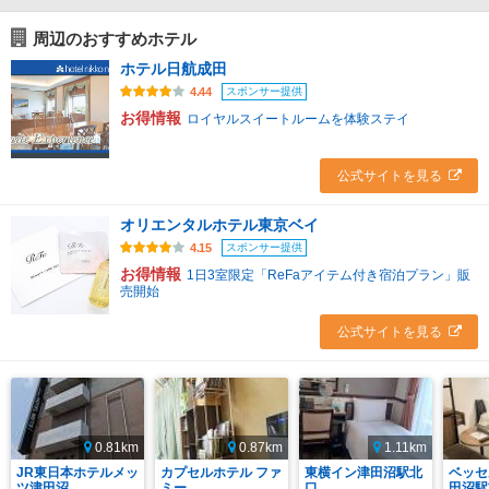
周辺のおすすめホテル
ホテル日航成田
スポンサー提供
4.44
お得情報
ロイヤルスイートルームを体験ステイ
公式サイトを見る
オリエンタルホテル東京ベイ
スポンサー提供
4.15
お得情報
1日3室限定「ReFaアイテム付き宿泊プラン」販
売開始
公式サイトを見る
0.81km
0.87km
1.11km
JR東日本ホテルメッ
カプセルホテル ファ
東横イン津田沼駅北
ベッセ
ツ津田沼
ミー
口
田沼駅