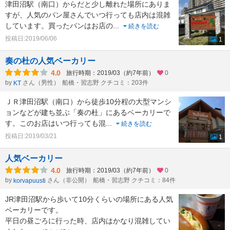
津田沼駅（南口）からだと少し離れた場所にありま
すが、人気のパン屋さんでいつ行っても店内は混雑
しています。買ったパンはお店の
...
続きを読む
投稿日:2019/06/06
1
奏の杜の人気ベーカリー
4.0
旅行時期：2019/03（約7年前）
0
by
さん（男性）
船橋・習志野 クチコミ：203件
KT
ＪＲ津田沼駅（南口）から徒歩10分程の大型マンシ
ョンなどが建ち並ぶ「奏の杜」にあるベーカリーで
す。このお店はいつ行っても混
...
続きを読む
投稿日:2019/03/21
1
人気ベーカリー
4.0
旅行時期：2019/03（約7年前）
0
by
さん（非公開）
船橋・習志野 クチコミ：84件
korvapuusti
JR津田沼駅から歩いて10分くらいの場所にある人気
ベーカリーです。
平日の昼ごろに行った時、店内はかなり混雑してい