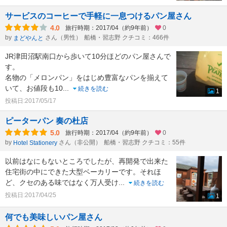
サービスのコーヒーで手軽に一息つけるパン屋さん
4.0
旅行時期：2017/04（約9年前）
0
by
さん（男性）
船橋・習志野 クチコミ：466件
まどやんと
JR津田沼駅南口から歩いて10分ほどのパン屋さんで
す。
名物の「メロンパン」をはじめ豊富なパンを揃えて
いて、お値段も10
...
続きを読む
1
投稿日:2017/05/17
ピーターパン 奏の杜店
5.0
旅行時期：2017/04（約9年前）
0
by
さん（非公開）
船橋・習志野 クチコミ：55件
Hotel Stationery
以前はなにもないところでしたが、再開発で出来た
住宅街の中にできた大型ベーカリーです。それほ
ど、クセのある味ではなく万人受け
...
続きを読む
投稿日:2017/04/25
1
何でも美味しいパン屋さん