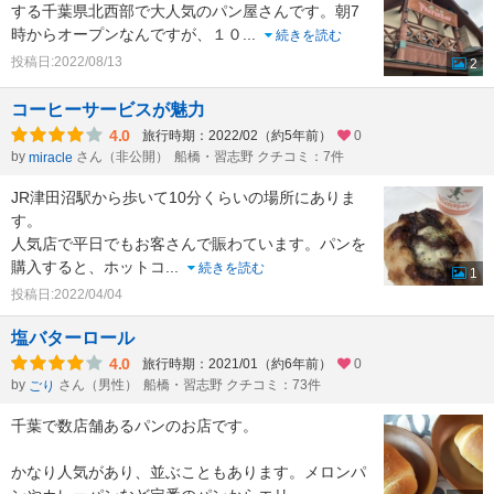
する千葉県北西部で大人気のパン屋さんです。朝7
時からオープンなんですが、１０
...
続きを読む
投稿日:2022/08/13
2
コーヒーサービスが魅力
4.0
旅行時期：2022/02（約5年前）
0
by
さん（非公開）
船橋・習志野 クチコミ：7件
miracle
JR津田沼駅から歩いて10分くらいの場所にありま
す。
人気店で平日でもお客さんで賑わています。パンを
購入すると、ホットコ
...
続きを読む
1
投稿日:2022/04/04
塩バターロール
4.0
旅行時期：2021/01（約6年前）
0
by
さん（男性）
船橋・習志野 クチコミ：73件
ごり
千葉で数店舗あるパンのお店です。
かなり人気があり、並ぶこともあります。メロンパ