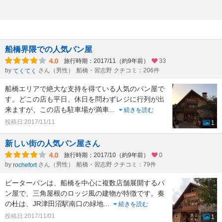
船橋界隈での人気パン屋
4.0
旅行時期：2017/11（約9年前）
33
by
さん（男性）
船橋・習志野 クチコミ：206件
てくてく
船橋エリアで絶大な支持を得ている人気のパン屋で
す。どこの店も平日、休日を問わずレジに行列が出
来ますが、この店も駐車場が満車
...
続きを読む
投稿日:2017/11/11
1
新しい街の人気パン屋さん
4.0
旅行時期：2017/10（約9年前）
0
by
さん（男性）
船橋・習志野 クチコミ：79件
rochefort
ピーターパンは、船橋を中心に複数店舗展開するパ
ン屋で、三角屋根のロッジ風の建物が特徴です。奏
の杜は、JR津田沼駅南口の緑地
...
続きを読む
投稿日:2017/11/01
1