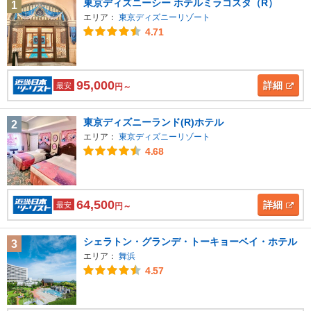
東京ディズニーシー ホテルミラコスタ（R）
1
エリア：
東京ディズニーリゾート
4.71
95,000
詳細
最安
円～
東京ディズニーランド(R)ホテル
2
エリア：
東京ディズニーリゾート
4.68
64,500
詳細
最安
円～
シェラトン・グランデ・トーキョーベイ・ホテル
3
エリア：
舞浜
4.57