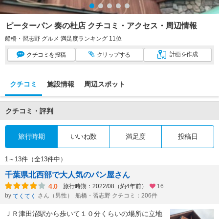
ピーターパン 奏の杜店 クチコミ・アクセス・周辺情報
船橋・習志野 グルメ 満足度ランキング 11位
計画
を作成
クチコミ
を投稿
クリップ
する
クチコミ
施設情報
周辺スポット
クチコミ・評判
旅行時期
いいね数
満足度
投稿日
1～13件（全13件中）
千葉県北西部で大人気のパン屋さん
4.0
旅行時期：2022/08（約4年前）
16
by
さん（男性）
船橋・習志野 クチコミ：206件
てくてく
ＪＲ津田沼駅から歩いて１０分くらいの場所に立地