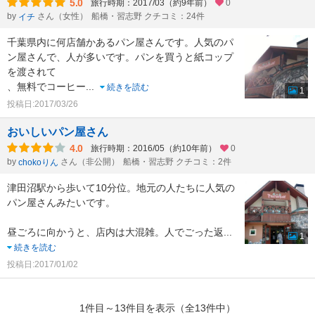
5.0
旅行時期：2017/03（約9年前）
0
by
さん（女性）
船橋・習志野 クチコミ：24件
イチ
千葉県内に何店舗かあるパン屋さんです。人気のパ
ン屋さんで、人が多いです。パンを買うと紙コップ
を渡されて
、無料でコーヒー
...
続きを読む
1
投稿日:2017/03/26
おいしいパン屋さん
4.0
旅行時期：2016/05（約10年前）
0
by
さん（非公開）
船橋・習志野 クチコミ：2件
chokoりん
津田沼駅から歩いて10分位。地元の人たちに人気の
パン屋さんみたいです。
昼ごろに向かうと、店内は大混雑。人でごった返
...
1
続きを読む
投稿日:2017/01/02
1件目～13件目を表示（全13件中）