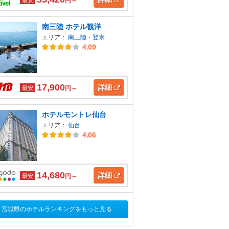
円～
南三陸 ホテル観洋
エリア：
南三陸・登米
4.09
17,900
詳細
最安
円～
ホテルモントレ仙台
エリア：
仙台
4.06
14,680
詳細
最安
円～
宮城県のホテルランキングをもっと見る