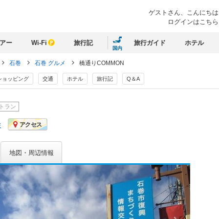
ゲストさん、
こんにちは
ログインはこちら
アー
Wi-Fi
旅行記
旅行ガイド
ホテル
国内
石巻
石巻 グルメ
橋通りCOMMON
ショッピング
交通
ホテル
旅行記
Q＆A
トラン
ミ
アクセス
地図・周辺情報