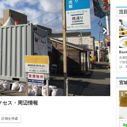
注
Basi
高層
で朝
は、
宮
1
アクセス・周辺情報
計画
を作成