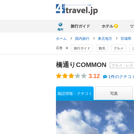
旅行ガイド
ホテル
ツ
海外
ホーム
国内旅行
東北地方
宮城県
×
石巻
旅行ガイド
観光
グルメ
橋通りCOMMON
グルメ・レス
3.12
1件のクチコ
施設情報・クチコミ
写真