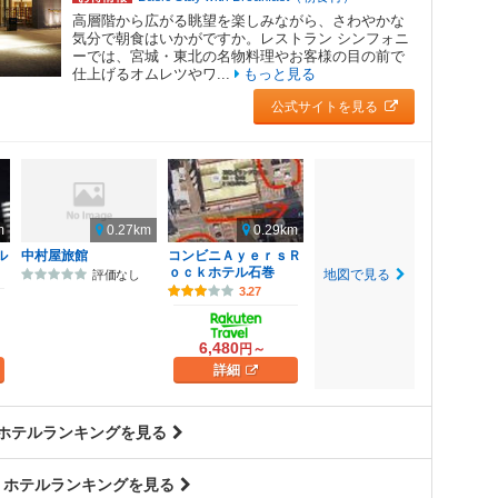
高層階から広がる眺望を楽しみながら、さわやかな
気分で朝食はいかがですか。レストラン シンフォニ
ーでは、宮城・東北の名物料理やお客様の目の前で
仕上げるオムレツやワ...
もっと見る
公式サイトを見る
m
0.27km
0.29km
ル
中村屋旅館
コンビニＡｙｅｒｓＲ
ｏｃｋホテル石巻
地図で見る
評価なし
3.27
6,480
円～
詳細
 ホテルランキングを見る
 ホテルランキングを見る