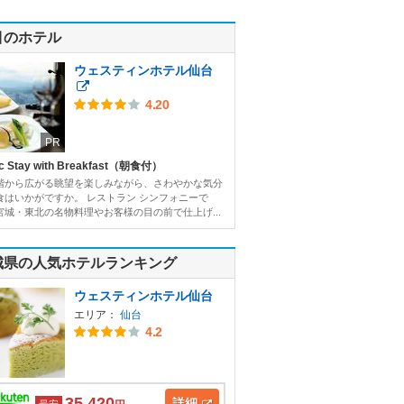
目のホテル
ウェスティンホテル仙台
4.20
PR
c Stay with Breakfast（朝食付）
階から広がる眺望を楽しみながら、さわやかな気分
食はいかがですか。 レストラン シンフォニーで
宮城・東北の名物料理やお客様の目の前で仕上げ...
城県の人気ホテルランキング
ウェスティンホテル仙台
エリア：
仙台
4.2
35,420
詳細
最安