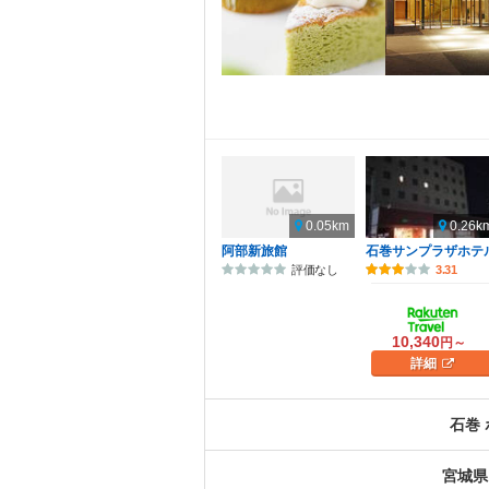
0.05km
0.26k
阿部新旅館
石巻サンプラザホテ
評価なし
3.31
10,340
円～
詳細
石巻
宮城県