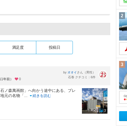
2
満足度
投稿日
3
by
さん（男性）
オオイ
石巻 クチコミ：6件
11年前）
0
「石ノ森萬画館」へ向かう途中にある、プレ
、地元の名物「
...
続きを読む
3