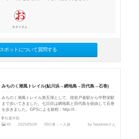
さん
オオイ
スポットについて質問する
みちのく潮風トレイル(鮎川浜→網地島→田代島→石巻)
みちのく潮風トレイル第五弾として、陸前戸倉駅から中野栄駅
まで歩いてきました。七日目は網地島と田代島を経由して石巻
を歩きました。GPSによる旅程：http://t...
牡鹿半島
40
2025/05/26
同行者：一人旅
by Takahideさん