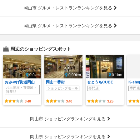
岡山市 グルメ・レストランランキングを見る
岡山県 グルメ・レストランランキングを見る
周辺のショッピングスポット
0.0km
0.09km
0.1km
おみやげ街道岡山
岡山一番街
せとうちCUBE
K-sho
お土産屋・直売所・
ショッピングモール
専門店
専門店
特産品
3.40
3.40
3.25
岡山市 ショッピングランキングを見る
岡山県 ショッピングランキングを見る