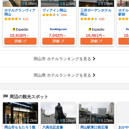
0.08km
0.12km
0.14km
ホテルグランヴィア
ヴィアイン岡山
三井ガーデンホテル
ホテル
岡山
岡山
駅前
3.84
4.11
4.05
15,918
7,042
10,461
10
円～
円～
円～
詳細
詳細
詳細
岡山市 ホテルランキングを見る
岡山県 ホテルランキングを見る
周辺の観光スポット
0.1km
0.16km
0.17km
岡山市ももたろう観
六高生記念像
岡山駅東口前広場
おかや