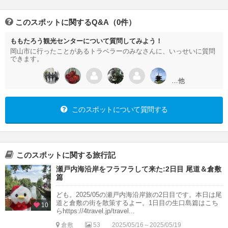
このスポットに関するQ&A（0件）
ももたろう観光センターについて質問してみよう！
岡山市に行ったことがあるトラベラーのみなさんに、いっせいに質問
できます。
…他
このスポットについて質問する
このスポットに関する旅行記
瀬戸内海沿岸をフラフラして来た:2日目 尾道＆倉敷
篇
ども。2025/05の瀬戸内海沿岸旅の2日目です。本日は尾
道と倉敷の街を散策するよー。1日目の生口島篇はこち
10
らhttps://4travel.jp/travel...
倉敷
53
2025/05/16～2025/05/19