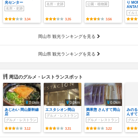
光センター
り MO
名所・史跡
公園・植物園
ANTA
名所・史跡
イルミ
3.34
3.35
3.56
岡山市 観光ランキングを見る
岡山県 観光ランキングを見る
周辺のグルメ・レストランスポット
0.0km
0.0km
0.0km
あじわい 岡山新幹線
エスタシオン岡山
満果惣 さんすて岡山
みのる
店
店
んすて
グルメ・レストラン
グルメ・レストラン
グルメ・レストラン
グルメ
3.12
3.31
3.22