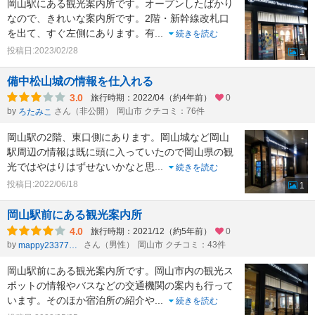
岡山駅にある観光案内所です。オープンしたばかり
なので、きれいな案内所です。2階・新幹線改札口
を出て、すぐ左側にあります。有
...
続きを読む
投稿日:2023/02/28
1
備中松山城の情報を仕入れる
3.0
旅行時期：2022/04（約4年前）
0
by
さん（非公開）
岡山市 クチコミ：76件
ろたみこ
岡山駅の2階、東口側にあります。岡山城など岡山
駅周辺の情報は既に頭に入っていたので岡山県の観
光ではやはりはずせないかなと思
...
続きを読む
投稿日:2022/06/18
1
岡山駅前にある観光案内所
4.0
旅行時期：2021/12（約5年前）
0
by
さん（男性）
岡山市 クチコミ：43件
mappy23377803
岡山駅前にある観光案内所です。岡山市内の観光ス
ポットの情報やバスなどの交通機関の案内も行って
います。そのほか宿泊所の紹介や
...
続きを読む