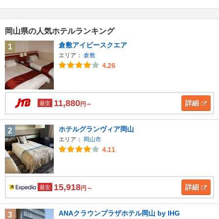
岡山県の人気ホテルランキング
倉敷アイビースクエア
1
エリア：
倉敷
4.26
11,880
詳細
最安
円～
ホテルグランヴィア岡山
2
エリア：
岡山市
4.11
15,918
詳細
最安
円～
ANAクラウンプラザホテル岡山 by IHG
3