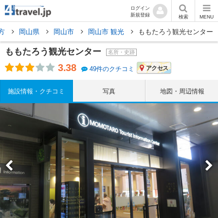
ログイン
新規登録
検索
MENU
方
岡山県
岡山市
岡山市 観光
ももたろう観光センター
ももたろう観光センター
名所・史跡
3.38
アクセス
49件のクチコミ
施設情報・クチコミ
写真
地図・周辺情報