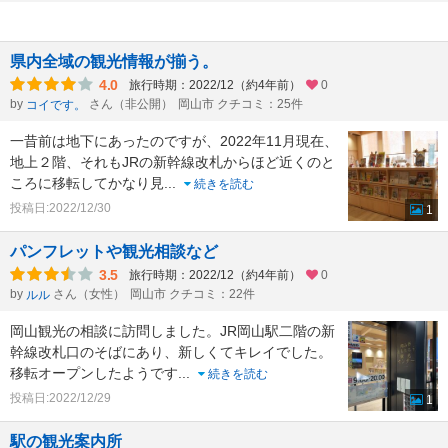
県内全域の観光情報が揃う。
4.0
旅行時期：2022/12（約4年前）
0
by
さん（非公開）
岡山市 クチコミ：25件
コイです。
一昔前は地下にあったのですが、2022年11月現在、
地上２階、それもJRの新幹線改札からほど近くのと
ころに移転してかなり見
...
続きを読む
投稿日:2022/12/30
1
パンフレットや観光相談など
3.5
旅行時期：2022/12（約4年前）
0
by
さん（女性）
岡山市 クチコミ：22件
ルル
岡山観光の相談に訪問しました。JR岡山駅二階の新
幹線改札口のそばにあり、新しくてキレイでした。
移転オープンしたようです
...
続きを読む
投稿日:2022/12/29
1
駅の観光案内所