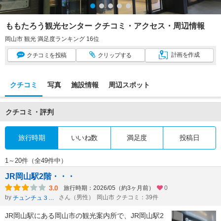
ももたろう観光センター クチコミ・アクセス・周辺情報
岡山市 観光 満足度ランキング 16位
計画
を作成
クチコミ
を投稿
クリップ
する
クチコミ
写真
施設情報
周辺スポット
クチコミ・評判
旅行時期
いいね数
満足度
投稿日
1～20件（全49件中）
JR岡山駅2階・・・
3.0
旅行時期：2026/05（約3ヶ月前）
0
by
さん（男性）
岡山市 クチコミ：39件
チュンチュ３１９
JR岡山駅にある岡山市の観光案内所で、JR岡山駅2