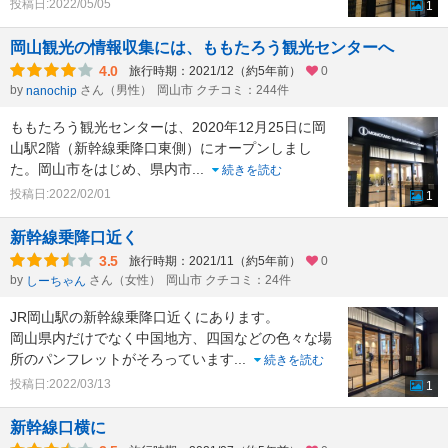
投稿日:2022/05/05
1
岡山観光の情報収集には、ももたろう観光センターへ
4.0
旅行時期：2021/12（約5年前）
0
by
さん（男性）
岡山市 クチコミ：244件
nanochip
ももたろう観光センターは、2020年12月25日に岡
山駅2階（新幹線乗降口東側）にオープンしまし
た。岡山市をはじめ、県内市
...
続きを読む
投稿日:2022/02/01
1
新幹線乗降口近く
3.5
旅行時期：2021/11（約5年前）
0
by
さん（女性）
岡山市 クチコミ：24件
しーちゃん
JR岡山駅の新幹線乗降口近くにあります。
岡山県内だけでなく中国地方、四国などの色々な場
所のパンフレットがそろっています
...
続きを読む
投稿日:2022/03/13
1
新幹線口横に