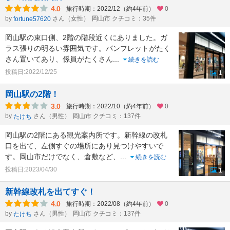
4.0
旅行時期：2022/12（約4年前）
0
by
さん（女性）
岡山市 クチコミ：35件
fortune57620
岡山駅の東口側、2階の階段近くにありました。ガ
ラス張りの明るい雰囲気です。パンフレットがたく
さん置いてあり、係員がたくさん
...
続きを読む
投稿日:2022/12/25
1
岡山駅の2階！
3.0
旅行時期：2022/10（約4年前）
0
by
さん（男性）
岡山市 クチコミ：137件
たけち
岡山駅の2階にある観光案内所です。新幹線の改札
口を出て、左側すぐの場所にあり見つけやすいで
す。岡山市だけでなく、倉敷など、
...
続きを読む
投稿日:2023/04/30
1
新幹線改札を出てすぐ！
4.0
旅行時期：2022/08（約4年前）
0
by
さん（男性）
岡山市 クチコミ：137件
たけち