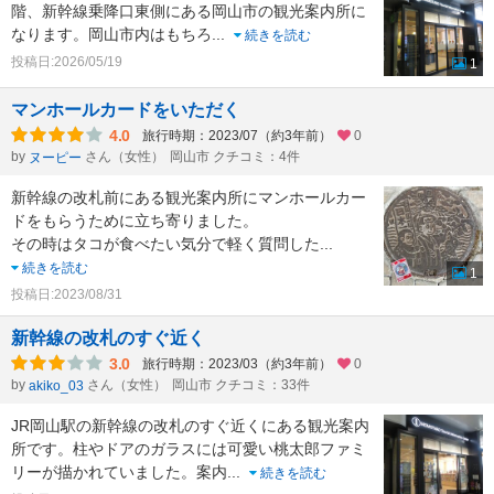
階、新幹線乗降口東側にある岡山市の観光案内所に
なります。岡山市内はもちろ
...
続きを読む
投稿日:2026/05/19
1
マンホールカードをいただく
4.0
旅行時期：2023/07（約3年前）
0
by
さん（女性）
岡山市 クチコミ：4件
ヌーピー
新幹線の改札前にある観光案内所にマンホールカー
ドをもらうために立ち寄りました。
その時はタコが食べたい気分で軽く質問した
...
続きを読む
1
投稿日:2023/08/31
新幹線の改札のすぐ近く
3.0
旅行時期：2023/03（約3年前）
0
by
さん（女性）
岡山市 クチコミ：33件
akiko_03
JR岡山駅の新幹線の改札のすぐ近くにある観光案内
所です。柱やドアのガラスには可愛い桃太郎ファミ
リーが描かれていました。案内
...
続きを読む