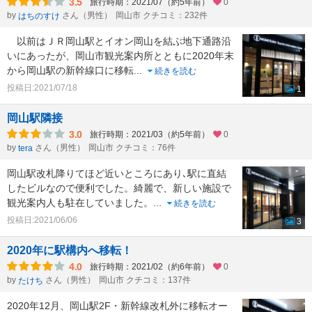
3.5
旅行時期：2021/07（約5年前）
0
by
さん（男性）
岡山市 クチコミ：232件
はちのすけ
以前はＪＲ岡山駅とイオン岡山を結ぶ地下通路沿
いにあったが、岡山市観光案内所とともに2020年末
から岡山駅の新幹線口に移転
...
続きを読む
投稿日:2021/07/18
1
岡山駅隣接
3.0
旅行時期：2021/03（約5年前）
0
by
さん（男性）
岡山市 クチコミ：76件
tera
岡山駅改札降りてほど近いところにあり､駅に直結
したビルなので便利でした。綺麗で、新しい施設で
観光案内人も駐在していました。
...
続きを読む
投稿日:2021/06/06
3
2020年に駅構内へ移転！
4.0
旅行時期：2021/02（約6年前）
0
by
さん（男性）
岡山市 クチコミ：137件
たけち
2020年12月、岡山駅2F・新幹線改札外に移転オー