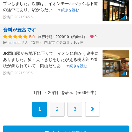
プンしました。以前は、イオンモールへ行く地下道
の途中にあり、駅からだい
...
続きを読む
投稿日:2021/04/25
1
資料が豊富です
5.0
旅行時期：2020/10（約6年前）
0
by
さん（女性）
岡山市 クチコミ：103件
momota
JR岡山駅から地下に下りて、イオンに向かう途中に
ありました。猿・犬・きじをしたがえる桃太郎の看
板が飾られていて、岡山だなあ
...
続きを読む
投稿日:2021/08/06
1
1件目～20件目を表示（全49件中）
1
2
3