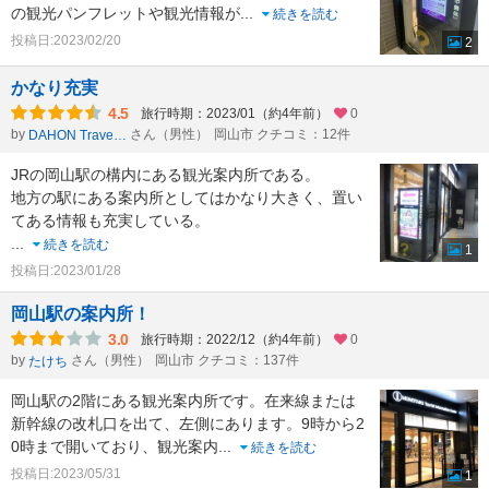
の観光パンフレットや観光情報が
...
続きを読む
投稿日:2023/02/20
2
かなり充実
4.5
旅行時期：2023/01（約4年前）
0
by
さん（男性）
岡山市 クチコミ：12件
DAHON Traveler
JRの岡山駅の構内にある観光案内所である。
地方の駅にある案内所としてはかなり大きく、置い
てある情報も充実している。
...
続きを読む
1
投稿日:2023/01/28
岡山駅の案内所！
3.0
旅行時期：2022/12（約4年前）
0
by
さん（男性）
岡山市 クチコミ：137件
たけち
岡山駅の2階にある観光案内所です。在来線または
新幹線の改札口を出て、左側にあります。9時から2
0時まで開いており、観光案内
...
続きを読む
投稿日:2023/05/31
1