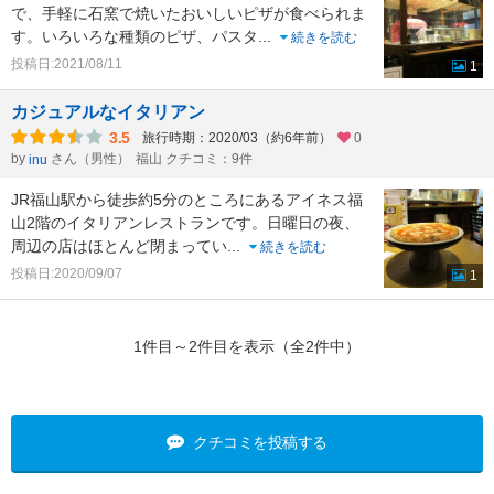
で、手軽に石窯で焼いたおいしいピザが食べられま
す。いろいろな種類のピザ、パスタ
...
続きを読む
投稿日:2021/08/11
1
カジュアルなイタリアン
3.5
旅行時期：2020/03（約6年前）
0
by
さん（男性）
福山 クチコミ：9件
inu
JR福山駅から徒歩約5分のところにあるアイネス福
山2階のイタリアンレストランです。日曜日の夜、
周辺の店はほとんど閉まってい
...
続きを読む
投稿日:2020/09/07
1
1件目～2件目を表示（全2件中）
クチコミを投稿する