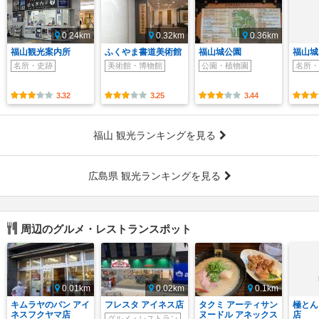
0.24km
0.32km
0.36km
福山観光案内所
ふくやま書道美術館
福山城公園
福山城
名所・史跡
美術館・博物館
公園・植物園
名所・
3.32
3.25
3.44
福山 観光ランキングを見る
広島県 観光ランキングを見る
周辺のグルメ・レストランスポット
0.01km
0.02km
0.1km
キムラヤのパン アイ
フレスタ アイネス店
タクミ アーティサン
極とん
ネスフクヤマ店
ヌードル アネックス
店
グルメ・レストラン