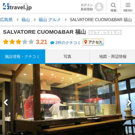
ログイン
新規登録
検索
MENU
広島県
福山
福山 グルメ
SALVATORE CUOMO&BAR 福山
SALVATORE CUOMO&BAR 福山
グルメ・レストラン
3.21
アクセス
2件のクチコミ
施設情報・クチコミ
写真
地図・周辺情報