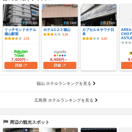
0.01km
0.1km
0.17km
リッチモンドホテル
ホテル1-2-3 福山
カプセル＆サウナ日
AREA 
福山駅前
本
CHO 
3.39
ASTLE
3.79
3.20
7,400
8,408
9
円～
円～
詳細
詳細
福山 ホテルランキングを見る
広島県 ホテルランキングを見る
周辺の観光スポット