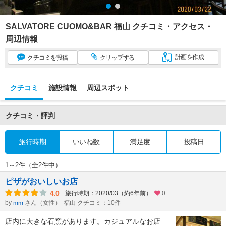
SALVATORE CUOMO&BAR 福山 クチコミ・アクセス・
周辺情報
計画
を作成
クチコミ
を投稿
クリップ
する
クチコミ
施設情報
周辺スポット
クチコミ・評判
旅行時期
いいね数
満足度
投稿日
1～2件（全2件中）
ピザがおいしいお店
4.0
旅行時期：2020/03（約6年前）
0
by
さん（女性）
福山 クチコミ：10件
mm
店内に大きな石窯があります。カジュアルなお店