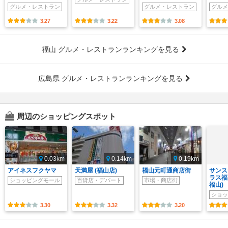
グルメ・レストラン
グルメ・レストラン
グルメ
3.27
3.22
3.08
福山 グルメ・レストランランキングを見る
広島県 グルメ・レストランランキングを見る
周辺のショッピングスポット
0.03km
0.14km
0.19km
アイネスフクヤマ
天満屋 (福山店)
福山元町通商店街
サンス
ラス福
ショッピングモール
百貨店・デパート
市場・商店街
福山)
ショッ
3.30
3.32
3.20