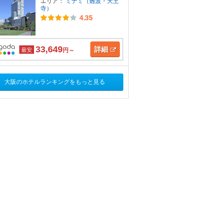
エリア：
ミナミ（難波・天王
寺）
4.35
33,649
詳細
最安
円～
大阪のホテルランキングをもっと見る