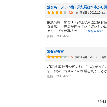
焼き鳥・フライ物・天麩羅は１本から
4.0
旅行時期：2015/10（約
阪急高槻市駅とＪＲ高槻駅周辺は飲食
百貨店、小売店が揃っていて買いもの
アル・プラザ高槻は、
...
続きを読む
投稿日:2015/10/25
種類が豊富
3.5
旅行時期：2015/10（約
JR高槻駅北側のデッキにてつながって
す。和洋中出来立ての料理を買うこと
投稿日:2015/10/10
1件目