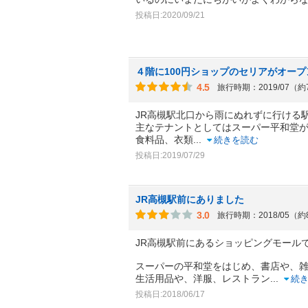
投稿日:2020/09/21
４階に100円ショップのセリアがオー
4.5
旅行時期：2019/07（
JR高槻駅北口から雨にぬれずに行ける
主なテナントとしてはスーパー平和堂
食料品、衣類
...
続きを読む
投稿日:2019/07/29
JR高槻駅前にありました
3.0
旅行時期：2018/05（
JR高槻駅前にあるショッピングモール
スーパーの平和堂をはじめ、書店や、
生活用品や、洋服、レストラン
...
続
投稿日:2018/06/17