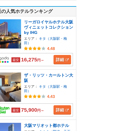
阪の人気ホテルランキング
リーガロイヤルホテル大阪
ヴィニェットコレクション
by IHG
エリア：
キタ（大阪駅・梅
田）
4.48
16,275
詳細
最安
円～
ザ・リッツ・カールトン大
阪
エリア：
キタ（大阪駅・梅
田）
4.43
75,900
詳細
最安
円～
大阪マリオット都ホテル