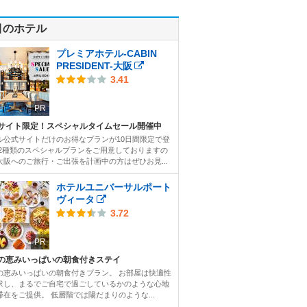
目のホテル
プレミアホテル-CABIN
PRESIDENT-大阪
3.41
PR
サイト限定！スペシャルタイムセール開催中
ル公式サイトだけのお得なプランが10日間限定で登
 2種類のスペシャルプランをご用意しておりますの
大阪へのご旅行・ご出張を計画中の方はぜひお見...
ホテルユニバーサルポート
ヴィータ
3.72
PR
の恵みいっぱいの朝食付きステイ
の恵みいっぱいの朝食付きプラン。 お部屋は快適性
求し、まるでご自宅で過ごしているかのような心地
滞在をご提供。 低層階では陽だまりのような...