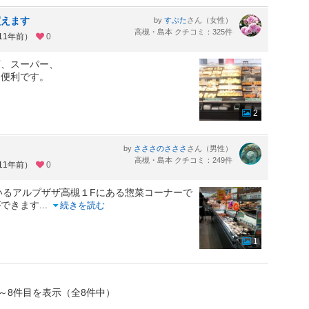
買えます
by
さん（女性）
すぶた
高槻・島本 クチコミ：325件
11年前）
0
店、スーパー、
に便利です。
2
by
さん（男性）
さささのさささ
高槻・島本 クチコミ：249件
11年前）
0
いるアルプザザ高槻１Fにある惣菜コーナーで
ができます
...
続きを読む
1
～8件目を表示（全8件中）