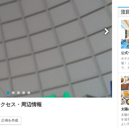
注
公式
ホテ
場！
で、
アクセス・周辺情報
太陽
太陽
を追
計画
を作成
よい