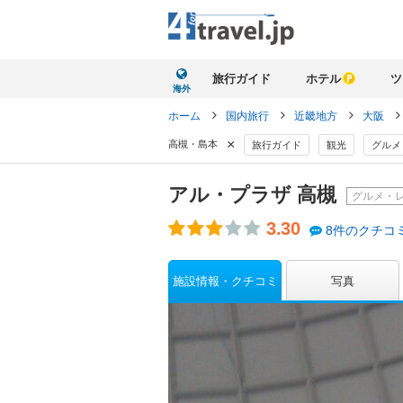
旅行ガイド
ホテル
ツ
海外
ホーム
国内旅行
近畿地方
大阪
×
高槻・島本
旅行ガイド
観光
グルメ
アル・プラザ 高槻
グルメ・
3.30
8件のクチコ
施設情報・クチコミ
写真