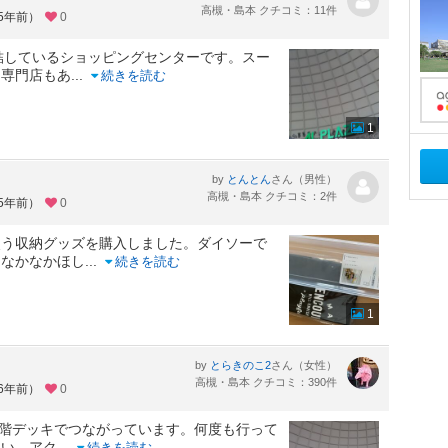
高槻・島本 クチコミ：11件
約5年前）
0
結しているショッピングセンターです。スー
る専門店もあ
...
続きを読む
1
by
さん（男性）
とんとん
高槻・島本 クチコミ：2件
約5年前）
0
使う収納グッズを購入しました。ダイソーで
、なかなかほし
...
続きを読む
1
by
さん（女性）
とらきのこ2
高槻・島本 クチコミ：390件
約6年前）
0
2階デッキでつながっています。何度も行って
ない、アク
...
続きを読む