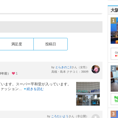
大
1
満足度
投稿日
by
さん（女性）
とらきのこ2
2
高槻・島本 クチコミ：390件
約4年前）
1
ています。スーパー平和堂が入っています。
ファッション
...
続きを読む
1
3
by
さん（非公開）
ころたいよう