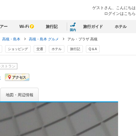
ゲストさん、
こんにちは
ログインはこちら
アー
Wi-Fi
旅行記
旅行ガイド
ホテル
国内
高槻・島本
高槻・島本 グルメ
アル・プラザ 高槻
ショッピング
交通
ホテル
旅行記
Q＆A
レストラン
ミ
アクセス
地図・周辺情報