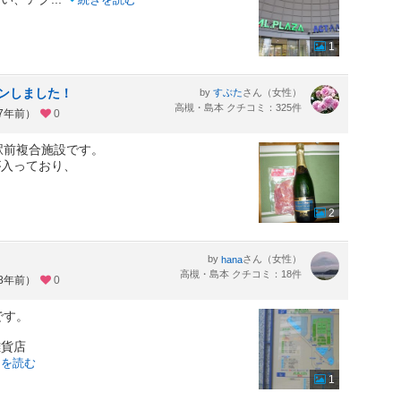
1
プンしました！
by
さん（女性）
すぶた
高槻・島本 クチコミ：325件
約7年前）
0
駅前複合施設です。
が入っており、
2
by
さん（女性）
hana
高槻・島本 クチコミ：18件
約8年前）
0
です。
雑貨店
きを読む
1