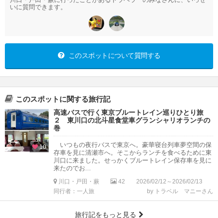
いに質問できます。
このスポットについて質問する
このスポットに関する旅行記
高速バスで行く東京ブルートレイン巡りひとり旅
２ 東川口の北斗星食堂車グランシャリオランチの
巻
いつもの夜行バスで東京へ。豪華寝台列車夢空間の保
10
存車を見に清瀬市へ。そこからランチを食べるために東
川口に来ました。せっかくブルートレイン保存車を見に
来たのでお...
川口・戸田・蕨
42
2026/02/12～2026/02/13
同行者：一人旅
by トラベル マニーさん
旅行記をもっと見る