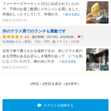
ファーマーズマーケット川口に出店されていたの
で、子供のお昼ご飯用にメロンパンを買いました。
外側がしっとりしていて、外側がカ
...
続きを読む
投稿日:2018/07/22
1
外のテラス席でのランチも素敵です
4.0
旅行時期：2017/01（約10年前）
3
by
さん（男性）
川口・戸田・蕨 クチコミ：111件
RON3
近所で車で通りかかる場所ですが、外にテラス席の
ある空間があるお店らしき場所があって、いつも気
になっていたので、確かめに行き
...
続きを読む
投稿日:2017/01/13
2
1件目～2件目を表示（全2件中）
クチコミを投稿する