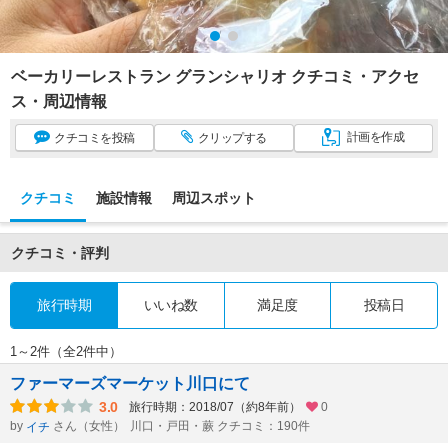
ベーカリーレストラン グランシャリオ クチコミ・アクセ
ス・周辺情報
計画
を作成
クチコミ
を投稿
クリップ
する
クチコミ
施設情報
周辺スポット
クチコミ・評判
旅行時期
いいね数
満足度
投稿日
1～2件（全2件中）
ファーマーズマーケット川口にて
3.0
旅行時期：2018/07（約8年前）
0
by
さん（女性）
川口・戸田・蕨 クチコミ：190件
イチ