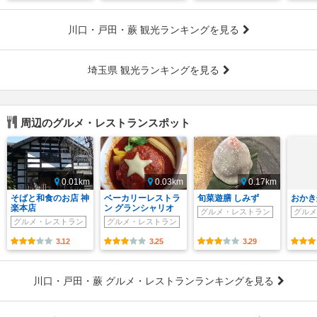
川口・戸田・蕨 観光ランキングを見る
埼玉県 観光ランキングを見る
周辺のグルメ・レストランスポット
0.01km
0.03km
0.17km
そばと和食のお店 神
ベーカリーレストラ
旬菜遊膳 しみず
おかき
楽本店
ン グランシャリオ
グルメ・レストラン
グルメ
グルメ・レストラン
グルメ・レストラン
3.12
3.25
3.29
川口・戸田・蕨 グルメ・レストランランキングを見る