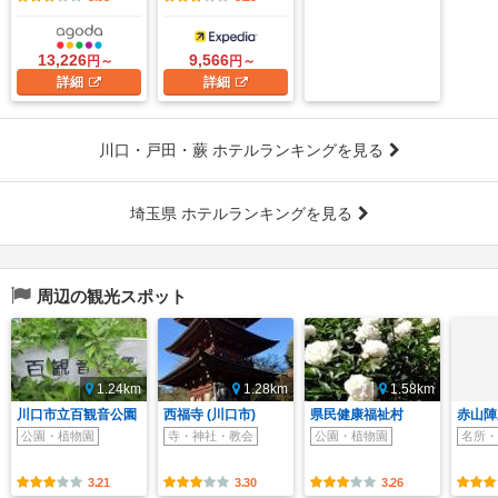
13,226
9,566
円～
円～
詳細
詳細
川口・戸田・蕨 ホテルランキングを見る
埼玉県 ホテルランキングを見る
周辺の観光スポット
1.24km
1.28km
1.58km
川口市立百観音公園
西福寺 (川口市)
県民健康福祉村
赤山陣
公園・植物園
寺・神社・教会
公園・植物園
名所・
3.21
3.30
3.26