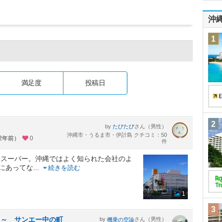
沖
1
満足度
投稿日
2
by
さん（男性）
たびたび
沖縄市・うるま市・伊計島 クチコミ：50
約2年前）
0
件
合スーパー。沖縄ではよく知られた会社のよ
いにあってな
...
続きを読む
1
3
 ～ サンエー中の町
by
さん（男性）
機乗の空論