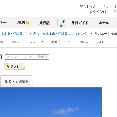
ゲストさん、
こんにちは
ログインはこちら
アー
Wi-Fi
旅行記
旅行ガイド
ホテル
国内
うるま市・伊計島
沖縄市・うるま市・伊計島 ショッピング
サンエー (中の
観光
グルメ
ショッピング
交通
ホテル
旅行記
Q＆A
)
スーパー・コンビニ・量販店
ミ
アクセス
地図・周辺情報