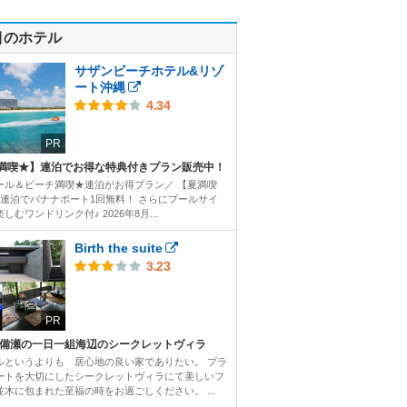
目のホテル
サザンビーチホテル&リゾ
ート沖縄
4.34
PR
満喫★】連泊でお得な特典付きプラン販売中！
ール＆ビーチ満喫★連泊がお得プラン／ 【夏満喫
2連泊でバナナボート1回無料！ さらにプールサイ
しむワンドリンク付♪ 2026年8月...
Birth the suite
3.23
PR
 備瀬の一日一組海辺のシークレットヴィラ
ルというよりも 居心地の良い家でありたい。 プラ
ートを大切にしたシークレットヴィラにて美しいフ
並木に包まれた至福の時をお過ごしください。 ...