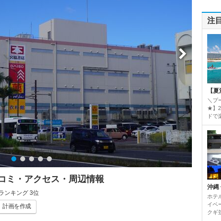
注
【夏
＼プ
★】
ドで楽
チコミ・アクセス・周辺情報
沖縄
ランキング 3位
ホテ
イベ
計画
を作成
クギ