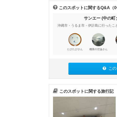
このスポットに関するQ&A（
サンエー (中の
沖縄市・うるま市・伊計島に行ったこ
さん
さん
たびたび
機乗の空論
この
このスポットに関する旅行記