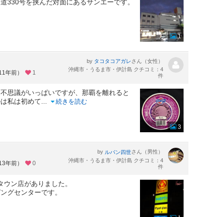
道330号を挟んだ対面にあるサンエーです。
1
by
さん（女性）
タコタコアガレ
沖縄市・うるま市・伊計島 クチコミ：4
11年前）
1
件
は不思議がいっぱいですが、那覇を離れると
ルは私は初めて
...
続きを読む
3
by
さん（男性）
ルパン四世
沖縄市・うるま市・伊計島 クチコミ：4
13年前）
0
件
タウン店がありました。
ピングセンターです。