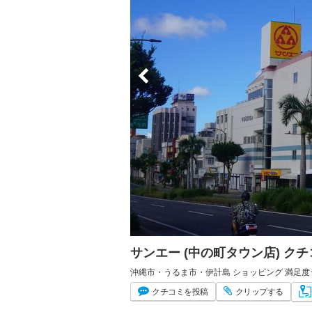
サンエー (中の町タウン店) ク
沖縄市・うるま市・伊計島 ショッピング 満足度
クチコミ
を投稿
クリップ
する