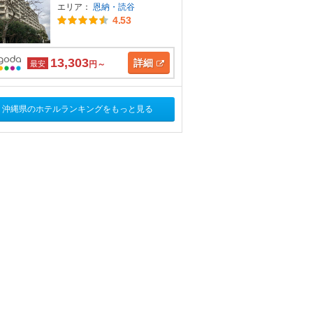
エリア：
恩納・読谷
4.53
13,303
詳細
最安
円～
沖縄県のホテルランキングをもっと見る