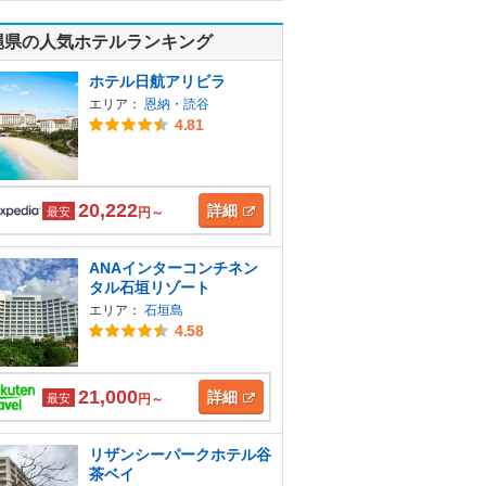
縄県の人気ホテルランキング
ホテル日航アリビラ
エリア：
恩納・読谷
4.81
20,222
詳細
最安
円～
ANAインターコンチネン
タル石垣リゾート
エリア：
石垣島
4.58
21,000
詳細
最安
円～
リザンシーパークホテル谷
茶ベイ