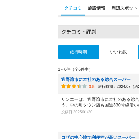
クチコミ
施設情報
周辺スポット
クチコミ・評判
旅行時期
いいね数
1～6件（全6件中）
宜野湾市に本社のある総合スーパー
3.5
旅行時期：2024/07（
サンエーは、宜野湾市に本社のある総
う。中の町タウン店も国道330号線沿
投稿日:2025/01/20
コザの中心地で利便性が高いスーパー