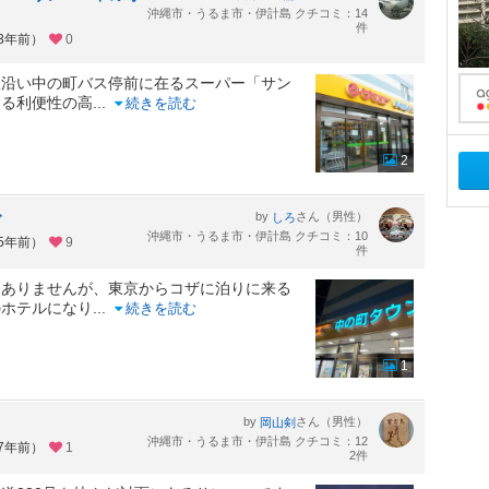
沖縄市・うるま市・伊計島 クチコミ：14
件
約3年前）
0
線沿い中の町バス停前に在るスーパー「サン
する利便性の高
...
続きを読む
2
で
by
さん（男性）
しろ
沖縄市・うるま市・伊計島 クチコミ：10
約5年前）
9
件
はありませんが、東京からコザに泊りに来る
のホテルになり
...
続きを読む
1
by
さん（男性）
岡山剣
沖縄市・うるま市・伊計島 クチコミ：12
約7年前）
1
2件