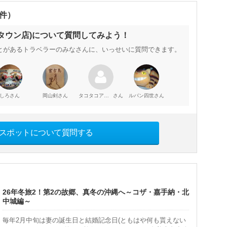
0件）
町タウン店)について質問してみよう！
とがあるトラベラーのみなさんに、いっせいに質問できます。
さん
さん
さん
さん
しろ
岡山剣
タコタコアガレ
ルパン四世
スポットについて質問する
26年冬旅2！第2の故郷、真冬の沖縄へ～コザ・嘉手納・北
中城編～
毎年2月中旬は妻の誕生日と結婚記念日(ともはや何も貰えない