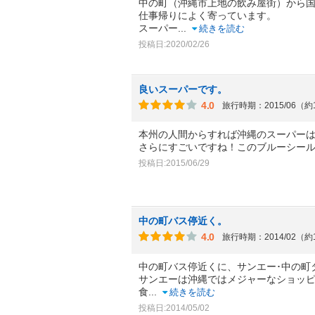
中の町（沖縄市上地の飲み屋街）から国
仕事帰りによく寄っています。
スーパー
...
続きを読む
投稿日:2020/02/26
良いスーパーです。
4.0
旅行時期：2015/06（約
本州の人間からすれば沖縄のスーパー
さらにすごいですね！このブルーシー
投稿日:2015/06/29
中の町バス停近く。
4.0
旅行時期：2014/02（約
中の町バス停近くに、サンエー･中の町
サンエーは沖縄ではメジャーなショッ
食
...
続きを読む
投稿日:2014/05/02